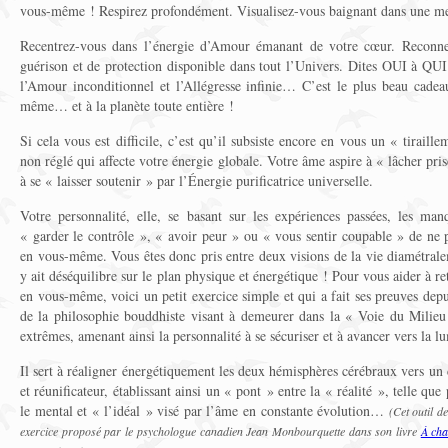
vous-même ! Respirez profondément. Visualisez-vous baignant dans une mer
Recentrez-vous dans l’énergie d’Amour émanant de votre cœur. Reconnec
guérison et de protection disponible dans tout l’Univers. Dites OUI
l’Amour inconditionnel et l’Allégresse infinie… C’est le plus beau cadea
même… et à la planète toute entière !
Si cela vous est difficile, c’est qu’il subsiste encore en vous un « tiraill
non réglé qui affecte votre énergie globale. Votre âme aspire à « lâcher prise
à se « laisser soutenir » par l’Énergie purificatrice universelle.
Votre personnalité, elle, se basant sur les expériences passées, les man
« garder le contrôle », « avoir peur » ou « vous sentir coupable » de ne 
en vous-même. Vous êtes donc pris entre deux visions de la vie diamétrale
y ait déséquilibre sur le plan physique et énergétique ! Pour vous aider à re
en vous-même, voici un petit exercice simple et qui a fait ses preuves depui
de la philosophie bouddhiste visant à demeurer dans la « Voie du Milieu »
extrêmes, amenant ainsi la personnalité à se sécuriser et à avancer vers la l
Il sert à réaligner énergétiquement les deux hémisphères cérébraux vers un
et réunificateur, établissant ainsi un « pont » entre la « réalité », telle qu
le mental et « l’idéal » visé par l’âme en constante évolution…
(Cet outil d
exercice proposé par le psychologue canadien Jean Monbourquette dans son livre
À cha