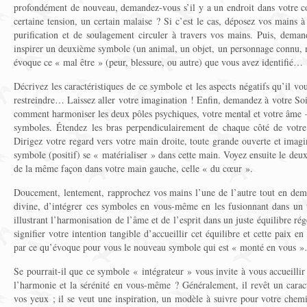
profondément de nouveau, demandez-vous s’il y a un endroit dans votre c
certaine tension, un certain malaise ? Si c’est le cas, déposez vos mains à 
purification et de soulagement circuler à travers vos mains. Puis, dema
inspirer un deuxième symbole (un animal, un objet, un personnage connu, m
évoque ce « mal être » (peur, blessure, ou autre) que vous avez identifié…
Décrivez les caractéristiques de ce symbole et les aspects négatifs qu’il vo
restreindre… Laissez aller votre imagination ! Enfin, demandez à votre So
comment harmoniser les deux pôles psychiques, votre mental et votre âme —
symboles. Étendez les bras perpendiculairement de chaque côté de votre 
Dirigez votre regard vers votre main droite, toute grande ouverte et imag
symbole (positif) se « matérialiser » dans cette main. Voyez ensuite le deu
de la même façon dans votre main gauche, celle « du cœur ».
Doucement, lentement, rapprochez vos mains l’une de l’autre tout en dem
divine, d’intégrer ces symboles en vous-même en les fusionnant dans u
illustrant l’harmonisation de l’âme et de l’esprit dans un juste équilibre r
signifier votre intention tangible d’accueillir cet équilibre et cette paix 
par ce qu’évoque pour vous le nouveau symbole qui est « monté en vous 
Se pourrait-il que ce symbole « intégrateur » vous invite à vous accueillir
l’harmonie et la sérénité en vous-même ? Généralement, il revêt un caract
vos yeux ; il se veut une inspiration, un modèle à suivre pour votre chem