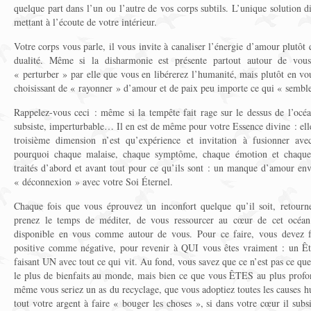
quelque part dans l’un ou l’autre de vos corps subtils. L’unique solution d
mettant à l’écoute de votre intérieur.
Votre corps vous parle, il vous invite à canaliser l’énergie d’amour plutôt q
dualité. Même si la disharmonie est présente partout autour de vous
« perturber » par elle que vous en libérerez l’humanité, mais plutôt en vou
choisissant de « rayonner » d’amour et de paix peu importe ce qui « semble
Rappelez-vous ceci : même si la tempête fait rage sur le dessus de l’océa
subsiste, imperturbable… Il en est de même pour votre Essence divine : elle 
troisième dimension n’est qu’expérience et invitation à fusionner avec
pourquoi chaque malaise, chaque symptôme, chaque émotion et chaque 
traités d’abord et avant tout pour ce qu’ils sont : un manque d’amour env
« déconnexion » avec votre Soi Éternel.
Chaque fois que vous éprouvez un inconfort quelque qu’il soit, retourn
prenez le temps de méditer, de vous ressourcer au cœur de cet océan
disponible en vous comme autour de vous. Pour ce faire, vous devez fa
positive comme négative, pour revenir à QUI vous êtes vraiment : un Être
faisant UN avec tout ce qui vit. Au fond, vous savez que ce n’est pas ce que
le plus de bienfaits au monde, mais bien ce que vous ÊTES au plus profo
même vous seriez un as du recyclage, que vous adoptiez toutes les causes 
tout votre argent à faire « bouger les choses », si dans votre cœur il subs