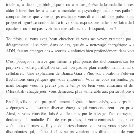
totale », « décodage biologique » ou « naturogénèse de la maladie », ces
aider à identifier les « causes » mentales et psychologiques de vos pathol
comprendre ce que votre corps essaie de vous dire, il suffit de puiser dan
propre et figuré se confondent à travers des expressions telles « se faire de 
épaules » ou « ne pas avoir les reins solides »… Éloquent, non ?
Toutefois, si vous avez beau chercher et vous ne voyez vraiment pas c
désagréments, il se peut, dans ce cas, que du « nettoyage énergétique » s
ADN, faisant émerger des « scories » enfouies bien profondément dans votr
C’est pourquoi il arrive que même le plus précis des dictionnaires sur le
perplexe : votre purification se fait non pas au plan émotionnel, mental
cellulaire… Une explication de Bianca Gaïa : Plus vos vibrations s’élèven
fluctuations énergétiques qui vous entourent. Vous ne vous en rendez p
mais lorsque vous ne prenez pas le temps de bien vous enraciner et de
(Merkabah) chaque jour, vous demeurez plus vulnérable aux perturbations e
En fait, s’ils ne sont pas parfaitement alignés et harmonisés, vos corps é
« éponges » et absorber diverses énergies qui vous entourent… en prove
Ainsi, si vous vous êtes laissé « affecter » par le passage d’un ouragan,
douleur ou la maladie d’un de vos proches, si votre compassion pour certa
« ému aux larmes », il y a de fortes chances que vous vous soyez lais
discordantes qui, même si elles ne provenaient pas directement de vou