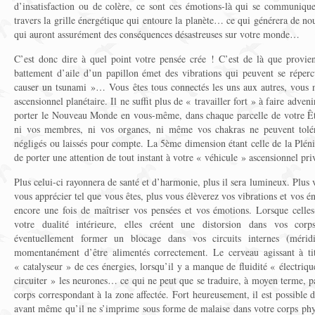
d’insatisfaction ou de colère, ce sont ces émotions-là qui se communique
travers la grille énergétique qui entoure la planète… ce qui générera de no
qui auront assurément des conséquences désastreuses sur votre monde…
C’est donc dire à quel point votre pensée crée ! C’est de là que provien
battement d’aile d’un papillon émet des vibrations qui peuvent se réper
causer un tsunami »… Vous êtes tous connectés les uns aux autres, vous 
ascensionnel planétaire. Il ne suffit plus de « travailler fort » à faire adve
porter le Nouveau Monde en vous-même, dans chaque parcelle de votre Êtr
ni vos membres, ni vos organes, ni même vos chakras ne peuvent tolére
négligés ou laissés pour compte. La 5ème dimension étant celle de la Pléni
de porter une attention de tout instant à votre « véhicule » ascensionnel pri
Plus celui-ci rayonnera de santé et d’harmonie, plus il sera lumineux. Plus
vous apprécier tel que vous êtes, plus vous élèverez vos vibrations et vos é
encore une fois de maîtriser vos pensées et vos émotions. Lorsque celle
votre dualité intérieure, elles créent une distorsion dans vos corps
éventuellement former un blocage dans vos circuits internes (méridi
momentanément d’être alimentés correctement. Le cerveau agissant à ti
« catalyseur » de ces énergies, lorsqu’il y a manque de fluidité « électriqu
circuiter » les neurones… ce qui ne peut que se traduire, à moyen terme, pa
corps correspondant à la zone affectée. Fort heureusement, il est possible
avant même qu’il ne s’imprime sous forme de malaise dans votre corps physiq