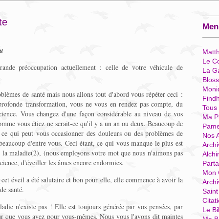
te
Menu
eu
Matt
Le Co
ande préoccupation actuellement : celle de votre véhicule de
La G
Blos
Moni
lèmes de santé mais nous allons tout d'abord vous répéter ceci :
Find
 profonde transformation, vous ne vous en rendez pas compte, du
Tous
cience. Vous changez d'une façon considérable au niveau de vos
Ma P
comme vous étiez ne serait-ce qu'il y a un an ou deux. Beaucoup de
Pame
, ce qui peut vous occasionner des douleurs ou des problèmes de
Nos 
beaucoup d'entre vous. Ceci étant, ce qui vous manque le plus est
Archi
, la maladie(2), (nous employons votre mot que nous n'aimons pas
Alchi
cience, d'éveiller les âmes encore endormies.
Parta
Mon 
et éveil a été salutaire et bon pour elle, elle commence à avoir la
Arch
de santé.
Sain
Citat
adie n'existe pas ! Elle est toujours générée par vos pensées, par
Le Bi
 que vous avez pour vous-mêmes. Nous vous l'avons dit maintes