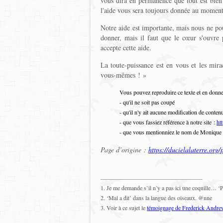
vous dira en permanence que tout est bien 
l'aide vous sera toujours donnée au moment
Notre aide est importante, mais nous ne po
donner, mais il faut que le cœur s'ouvre
accepte cette aide.
La toute-puissance est en vous et les mir
vous-mêmes ! »
Vous pouvez reproduire ce texte et en donne
- qu'il ne soit pas coupé
- qu'il n'y ait aucune modification de conten
- que vous fassiez référence à notre site :
htt
- que vous mentionniez le nom de Monique
Page d’origine :
https://ducielalaterre.org
1. Je me demande s’il n’y a pas ici une coquille… 
2. ‘Mal a dit’ dans la langue des oiseaux. @nne
3. Voir à ce sujet le
témoignage de Frederick Andre