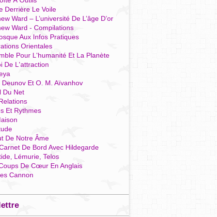
îte À Outils
e Derrière Le Voile
ew Ward – L’université De L’âge D’or
hew Ward - Compilations
osque Aux Infos Pratiques
rations Orientales
mble Pour L'humanité Et La Planète
i De L'attraction
reya
r Deunov Et O. M. Aïvanhov
l Du Net
Relations
es Et Rythmes
aison
tude
ut De Notre Âme
Carnet De Bord Avec Hildegarde
tide, Lémurie, Telos
Coups De Cœur En Anglais
res Cannon
lettre