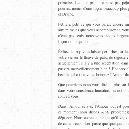
primaire. Le mot primaire n'est pas péjo
pourrez mener d'une façon beaucoup plus pu
et Divine.
Petite à petit ce qui vous paraît encore i
aux miracles que vous accomplirez en vous
n'êtes pas seuls, nous vous aidons largem
façon remarquable.
Évitez de trop vous laisser perturber par le
votre vie sur le fleuve de paix, de sagesse 
actuellement, s'il y a une acceptation dan
passera merveilleusement bien ! Honorez ch
beauté qui est en vous, honorez l'Amour dan
Que pourrions-nous vous dire de plus sur 
dans votre conscience humaine, les notions
sont en vous.
Dans l'Amour et avec l'Amour tout est poss
ce moment (nous disons
petits
problèmes)
dépasser. Nous savons que quoi qu'il vous a
de cette acceptation, parce que quelque cho