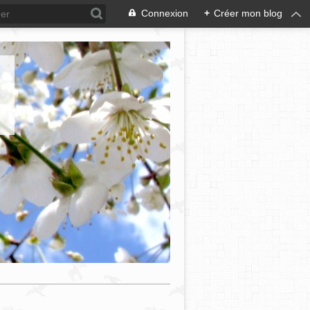
Connexion
+
Créer mon blog
e