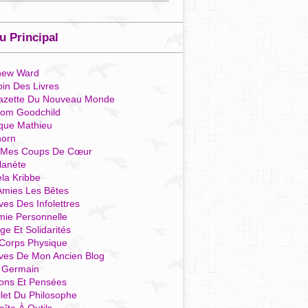
 Principal
hew Ward
in Des Livres
azette Du Nouveau Monde
som Goodchild
que Mathieu
horn
 Mes Coups De Cœur
lanète
la Kribbe
Amies Les Bêtes
ves Des Infolettres
mie Personnelle
ge Et Solidarités
Corps Physique
ives De Mon Ancien Blog
t Germain
ions Et Pensées
llet Du Philosophe