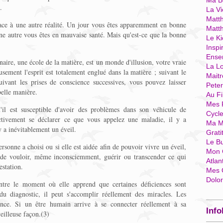
Ma Bo
.
La Vi
Matth
face à une autre réalité. Un jour vous êtes apparemment en bonne
Matt
ne autre vous êtes en mauvaise santé. Mais qu'est-ce que la bonne
Le Ki
Inspi
Ense
aire, une école de la matière, est un monde d'illusion, votre vraie
La Lo
usement l'esprit est totalement englué dans la matière ; suivant le
Mait
uivant les prises de conscience successives, vous pouvez laisser
Pete
belle manière.
Au Fi
Mes 
l est susceptible d'avoir des problèmes dans son véhicule de
Cycl
ctivement se déclarer ce que vous appelez une maladie, il y a
Ma M
y a inévitablement un éveil.
Grati
Le B
ersonne a choisi ou si elle est aidée afin de pouvoir vivre un éveil,
Mon 
i de vouloir, même inconsciemment, guérir ou transcender ce qui
Atlan
estation.
Mes 
Dolo
ntre le moment où elle apprend que certaines déficiences sont
du diagnostic, il peut s'accomplir réellement des miracles. Les
nce. Si un être humain arrive à se connecter réellement à sa
Info
veilleuse façon.(3)