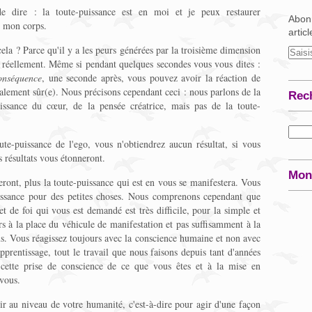
e dire : la toute-puissance est en moi et je peux restaurer
Abonn
s mon corps.
artic
a ? Parce qu'il y a les peurs générées par la troisième dimension
es réellement. Même si pendant quelques secondes vous vous dites :
conséquence
, une seconde après, vous pouvez avoir la réaction de
otalement sûr(e). Nous précisons cependant ceci : nous parlons de la
Rec
uissance du cœur, de la pensée créatrice, mais pas de la toute-
oute-puissance de l'ego, vous n'obtiendrez aucun résultat, si vous
s résultats vous étonneront.
Mon
ront, plus la toute-puissance qui est en vous se manifestera. Vous
issance pour des petites choses. Nous comprenons cependant que
t de foi qui vous est demandé est très difficile, pour la simple et
s à la place du véhicule de manifestation et pas suffisamment à la
us. Vous réagissez toujours avec la conscience humaine et non avec
apprentissage, tout le travail que nous faisons depuis tant d'années
ette prise de conscience de ce que vous êtes et à la mise en
 vous.
r au niveau de votre humanité, c'est-à-dire pour agir d'une façon