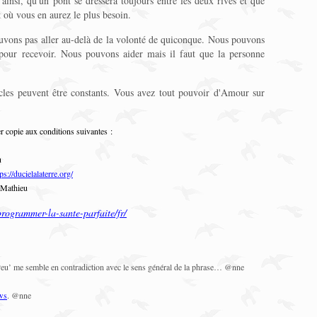
ainsi, qu'un pont se dressera toujours entre les deux rives et que
 où vous en aurez le plus besoin.
uvons pas aller au-delà de la volonté de quiconque. Nous pouvons
 pour recevoir. Nous pouvons aider mais il faut que la personne
acles peuvent être constants. Vous avez tout pouvoir d'Amour sur
r copie aux conditions suivantes :
u
ps://ducielalaterre.org/
 Mathieu
/programmer-la-sante-parfaite/fr/
‘Peu’ me semble en contradiction avec le sens général de la phrase… @nne
ws
. @nne