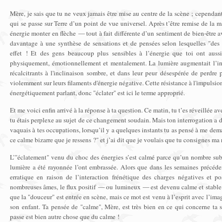
Mère, je sais que tu ne veux jamais être mise au centre de la scène ; cependant
qui se passe sur Terre d’un point de vue universel. Après t’être remise de la 
énergie monter en flèche — tout à fait différente d’un sentiment de bien-être 
davantage à une synthèse de sensations et de pensées selon lesquelles "des 
effet ! Et des gens beaucoup plus sensibles à l’énergie que toi ont aussi 
physiquement, émotionnellement et mentalement. La lumière augmentait l’in
récalcitrants à l'inclinaison sombre, et dans leur peur désespérée de perdre p
violemment sur leurs filaments d'énergie négative. Cette résistance à l'impulsion 
énergétiquement parlant, donc "éclater" est ici le terme approprié.
Et me voici enfin arrivé à la réponse à ta question. Ce matin, tu t’es réveillée a
tu étais perplexe au sujet de ce changement soudain. Mais ton interrogation a 
vaquais à tes occupations, lorsqu’il y a quelques instants tu as pensé à me dem
ce calme bizarre que je ressens ?" et j’ai dit que je voulais que tu consignes ma
L’"éclatement" venu du choc des énergies s’est calmé parce qu’un nombre subs
lumière a été rayonnée l’ont embrassée. Alors que dans les semaines précédent
erratique en raison de l’interaction frénétique des charges négatives et po
nombreuses âmes, le flux positif — ou lumineux — est devenu calme et stable. Il
que la "douceur" est entrée en scène, mais ce mot est venu à l’esprit avec l’im
son enfant. Ta pensée de "calme", Mère, est très bien en ce qui concerne ta s
passe est bien autre chose que du calme !