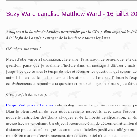
Suzy Ward canalise Matthew Ward - 16 juillet 2
Attaques à la bombe de Londres provoquées par la CIA ; élan imparable de 
d’ici la fin de l’année ; envoyer de la lumière à toutes les âmes
OK, chéri, me voici !
Merci d’être venue à l’ordinateur, chère âme. Tu as raison de penser que je te 
question, parce que je souhaite l’inclure dans un message à diffuser ; mais
jusqu’à ce que tu aies le temps de trier et résumer les questions qui se sont 
autre fois, sauf celles qui concernent les attentats de Londres. J'aimerais t’
ces événements et répondre à ta question et, pour changer, mon message à faire c
C’est parfait Matt, vas-y.
Ce qui s’est passé à Londres
a été stratégiquement organisé pour donner au pr
Blair le plein soutien de leurs gouvernements respectifs, avec aussi l’espo
nouvelle restriction des droits civiques et de la liberté de circulation, en 
accrue face au terrorisme. Un objectif secondaire était de détourner l'attention
distance prudente, où, malgré les annonces officielles positives d'allégement 
progrès en matière d'environnement, rien de substantiel n'a changé.