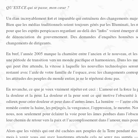
QU’EST-CE qui se passe, mon cœur ?
Un élan incroyablement fort et imparable qui entraînera des changements majeurs
Bien que les médias traditionnels soient toujours gérés par les Illuminati, les 
pour que les esprits perspicaces regardant au-delà des "infos" voient émerger 
de dénonciation du gouvernement. Des demandes d’enquêtes honnêtes se
changements de dirigeants.
En bref, l’année 2005 marque la charnière entre l’ancien et le nouveau, et le
une période de transition vers un monde pacifique et harmonieux. Dans les me
qui peut être attendu, la vitesse à laquelle les nouvelles technologies ser
restauré avec l’aide de votre famille de l’espace, avec les changements corre
les attitudes des peuples du monde entier, je ne le répéterai donc pas.
En revanche, ce que je veux vraiment répéter est ceci : L’amour est la force la p
la douleur et la peur. La douleur et la peur sont ce qui motive l’obscurité à
odieux pour créer douleur et peur dans d’autres âmes. La lumière — l’autre côt
remède contre la haine, les préjugés, la vengeance, l’oppression, le meurtre. N
nous, non seulement pour éclairer la voie pour les âmes perdues dans l’obscuri
leur chemin de retour vers la paix et l’accomplissement dans l’amour, mais pour
Alors que les vérités qui ont été cachées aux peuples de la Terre pendant des 
mois à venir, vous qui avez longtemps attendu cela ne serez pas surpris 