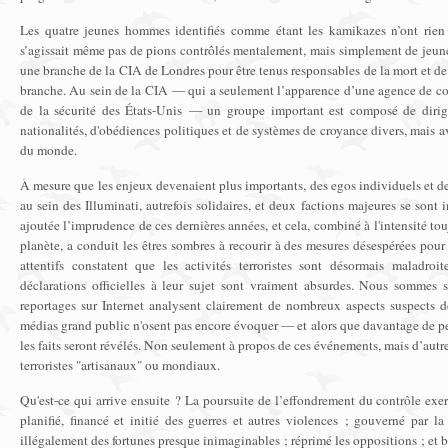
Les quatre jeunes hommes identifiés comme étant les kamikazes n’ont rien 
s’agissait même pas de pions contrôlés mentalement, mais simplement de jeun
une branche de la CIA de Londres pour être tenus responsables de la mort et de
branche. Au sein de la CIA — qui a seulement l’apparence d’une agence de co
de la sécurité des États-Unis — un groupe important est composé de dirige
nationalités, d'obédiences politiques et de systèmes de croyance divers, mais a
du monde.
À mesure que les enjeux devenaient plus importants, des egos individuels et 
au sein des Illuminati, autrefois solidaires, et deux factions majeures se sont in
ajoutée l’imprudence de ces dernières années, et cela, combiné à l'intensité tou
planète, a conduit les êtres sombres à recourir à des mesures désespérées pour 
attentifs constatent que les activités terroristes sont désormais maladro
déclarations officielles à leur sujet sont vraiment absurdes. Nous sommes 
reportages sur Internet analysent clairement de nombreux aspects suspects
médias grand public n'osent pas encore évoquer — et alors que davantage de per
les faits seront révélés. Non seulement à propos de ces événements, mais d’autr
terroristes "artisanaux" ou mondiaux.
Qu'est-ce qui arrive ensuite ? La poursuite de l’effondrement du contrôle exer
planifié, financé et initié des guerres et autres violences ; gouverné par la
illégalement des fortunes presque inimaginables ; réprimé les oppositions ; et b