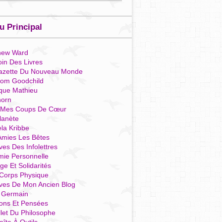
 Principal
hew Ward
in Des Livres
azette Du Nouveau Monde
som Goodchild
que Mathieu
horn
 Mes Coups De Cœur
lanète
la Kribbe
Amies Les Bêtes
ves Des Infolettres
mie Personnelle
ge Et Solidarités
Corps Physique
ives De Mon Ancien Blog
t Germain
ions Et Pensées
llet Du Philosophe