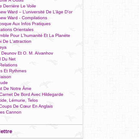
îte À Outils
e Derrière Le Voile
ew Ward – L’université De L’âge D’or
hew Ward - Compilations
osque Aux Infos Pratiques
rations Orientales
mble Pour L'humanité Et La Planète
i De L'attraction
reya
r Deunov Et O. M. Aïvanhov
l Du Net
Relations
es Et Rythmes
aison
tude
ut De Notre Âme
Carnet De Bord Avec Hildegarde
tide, Lémurie, Telos
Coups De Cœur En Anglais
res Cannon
lettre