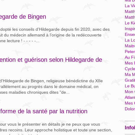
Ma Bo
La Vi
Matth
degarde de Bingen
Matt
Le Ki
Inspi
dopté les conseils d’Hildegarde depuis fin 2020, avec des
Ense
rait du médecin allemand à l’origine de la redécouverte
La Lo
lecture ! - - - - -...
Mait
Pete
Au Fi
ention et guérison selon Hildegarde de
Mes 
Cycl
Ma M
Grati
d'Hildegarde de Bingen, religieuse bénédictine du XIIe
Le B
Parallèlement au progrès dans le domaine médical, on
Mon 
es maladies chroniques dites "de...
Atlan
Mes 
Dolo
orme de la santé par la nutrition
pour vous le présenter en détails je ne peux que vous
Info
res recoins. Leur approche holistique et toute une section,