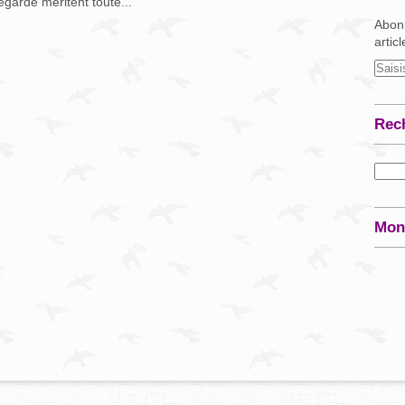
egarde méritent toute...
Abonn
artic
Rec
Mon