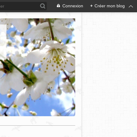
Connexion
+
Créer mon blog
e