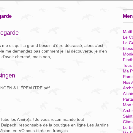
garde
Menu
Matt
degarde
Le Co
La G
dit qu’il a grand besoin d’être décrassé, alors c’est
Blos
 Ne me demandez pas comment je l’ai découverte, je n’en
Moni
 d’avoir cherché, mais non,...
Find
Tous
Ma P
Bingen
Pame
Nos 
Archi
INGEN & L'ÉPEAUTRE.pdf
Alchi
Parta
Mon 
Arch
Sain
Tube les Ami(e)s ! Je vous recommande tout
Citat
 Delpech, responsable de la boutique en ligne Les Jardins
Le Bi
Vision, en VO sous-titrée en français....