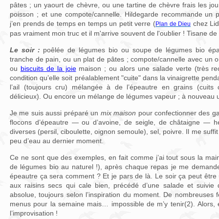
pâtes ; un yaourt de chèvre, ou une tartine de chèvre frais les jour
poisson ; et une compote/cannelle. Hildegarde recommande un p
j’en prends de temps en temps un petit verre (
chez Lidl
Plan de Dieu
pas vraiment mon truc et il m'arrive souvent de l'oublier ! Tisane de 
Le soir :
poêlée de légumes bio ou soupe de légumes bio épais
tranche de pain, ou un plat de pâtes ; compote/cannelle avec un
ou
biscuits de la joie
maison ; ou alors une salade verte (très 
condition qu’elle soit préalablement "cuite" dans la vinaigrette pe
l’ail (toujours cru) mélangée à de l’épeautre en grains (cuits
délicieux). Ou encore un mélange de légumes vapeur ; à nouveau 
Je me suis aussi préparé un
mix maison
pour confectionner des gal
flocons d’épeautre — ou d’avoine, de seigle, de châtaigne — 
diverses (persil, ciboulette, oignon semoule), sel, poivre. Il me suffi
peu d’eau au dernier moment.
Ce ne sont que des exemples, en fait comme j’ai tout sous la main
de légumes bio au naturel !), après chaque repas je me demande
épeautre ça sera comment ? Et je pars de là. Le soir ça peut êtr
aux raisins secs qui cale bien, précédé d’une salade et suivie
absolue, toujours selon l’inspiration du moment. De nombreuses f
menus pour la semaine mais… impossible de m’y tenir(2). Alors,
l’improvisation !