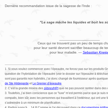
Dernière recommandation issue de la sagesse de l'Inde :
"Le sage mâche les liquides et boit les so
_____________________
Ceux qui ne trouvent pas un peu de temps ch
pour leur santé devront sacrifier beaucoup de t
pour leur maladie. —
Sebastian Kneip
1. Si vous voulez commencer avec l’épeautre, ne forcez pas sur les produits Gr
question de l’hybridation de l’épeautre (voir le dossier sur l'épeautre à télécha
sont pas garantis non hybridés, j’ai donc changé de fournisseur après quelque
de Ste Hildegarde
et
Le Grenier d’épeautre
.
2. C’est la grande misère des
zèbres/HPI
que ne pas pouvoir rentrer dans des 
3. Toutefois, j’ai bien conscience que ce "luxe" m’est permis parce que je suis ret
compatis, bien sûr, avec les personnes qui travaillent à l’extérieur, qui ont une 
s’astreindre à un minimum de planification.
4. Parfois jusqu'à… 14 !!! Comme je l'ai découvert dans ce
documentaire édifia