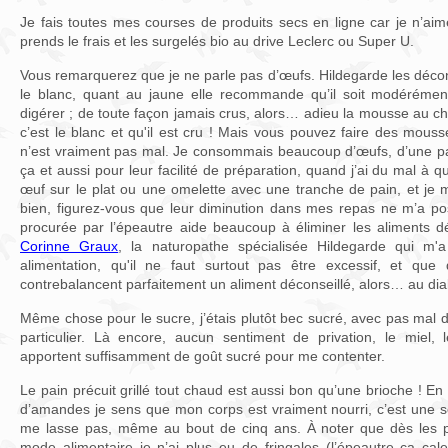
Je fais toutes mes courses de produits secs en ligne car je n’aim
prends le frais et les surgelés bio au drive Leclerc ou Super U.
Vous remarquerez que je ne parle pas d’œufs. Hildegarde les décons
le blanc, quant au jaune elle recommande qu’il soit modérément c
digérer ; de toute façon jamais crus, alors… adieu la mousse au ch
c’est le blanc et qu'il est cru ! Mais vous pouvez faire des mousse
n’est vraiment pas mal. Je consommais beaucoup d’œufs, d’une p
ça et aussi pour leur facilité de préparation, quand j’ai du mal à qu
œuf sur le plat ou une omelette avec une tranche de pain, et je me
bien, figurez-vous que leur diminution dans mes repas ne m’a po
procurée par l’épeautre aide beaucoup à éliminer les aliments dé
Corinne Graux
, la naturopathe spécialisée Hildegarde qui m'
alimentation, qu'il ne faut surtout pas être excessif, et qu
contrebalancent parfaitement un aliment déconseillé, alors… au diabl
Même chose pour le sucre, j’étais plutôt bec sucré, avec pas mal
particulier. Là encore, aucun sentiment de privation, le miel, 
apportent suffisamment de goût sucré pour me contenter.
Le pain précuit grillé tout chaud est aussi bon qu’une brioche ! E
d’amandes je sens que mon corps est vraiment nourri, c’est une s
me lasse pas, même au bout de cinq ans. À noter que dès les 
mode alimentaire je n’ai plus eu de fringales (l’épeautre ça cal