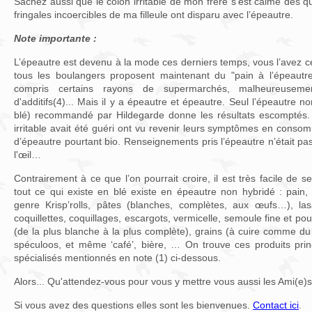
Sachez aussi que le colon irritable de mon frère s’est calmé dès qu’i
fringales incoercibles de ma filleule ont disparu avec l’épeautre.
Note importante :
L’épeautre est devenu à la mode ces derniers temps, vous l’avez 
tous les boulangers proposent maintenant du "pain à l’épeautre
compris certains rayons de supermarchés, malheureusem
d'additifs(4)... Mais il y a épeautre et épeautre. Seul l’épeautre 
blé) recommandé par Hildegarde donne les résultats escomptés. 
irritable avait été guéri ont vu revenir leurs symptômes en consom
d’épeautre pourtant bio. Renseignements pris l’épeautre n’était pa
l'œil…
Contrairement à ce que l’on pourrait croire, il est très facile de se
tout ce qui existe en blé existe en épeautre non hybridé : pain, pa
genre Krisp’rolls, pâtes (blanches, complètes, aux œufs…), lasag
coquillettes, coquillages, escargots, vermicelle, semoule fine et po
(de la plus blanche à la plus complète), grains (à cuire comme du ri
spéculoos, et même ‘café’, bière, … On trouve ces produits prin
spécialisés mentionnés en note (1) ci-dessous.
Alors... Qu'attendez-vous pour vous y mettre vous aussi les Ami(e)s
Si vous avez des questions elles sont les bienvenues.
Contact ici
.