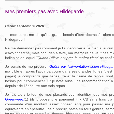
Mes premiers pas avec Hildegarde
Début septembre 2020…
… mon corps me dit qu’il a grand besoin d’être décrassé, alors c
Hildegarde !
Ne me demandez pas comment je l’ai découverte, je n’en ai aucun s
d’avoir cherché, mais non, rien à faire, ma mémoire ne veut pas m’
indien selon lequel
"Quand l’élève est prêt, le maître vient"
se confi
Je venais de me procurer
Guérir par l’alimentation selon Hildeg
ma bible et, après l’avoir parcouru dans ses grandes lignes (c’est
pages) je comprends que l’épeautre et la tisane de fenouil son
besoin pour commencer. Et je note aussi une recommandation à l
depuis : de l’épeautre aux trois repas.
Je fais alors le tour de mes placards pour identifier tous mes prod
Greenweez
(1) (ils proposent le paiement 4 x CB sans frais via
commande d’un montant assez conséquent) pour passer ma 
équivalents en épeautre : pain précuit, pâtes en tous genres, sem
farine blanche et complète, flocons, biscottes, spéculoos, un sa