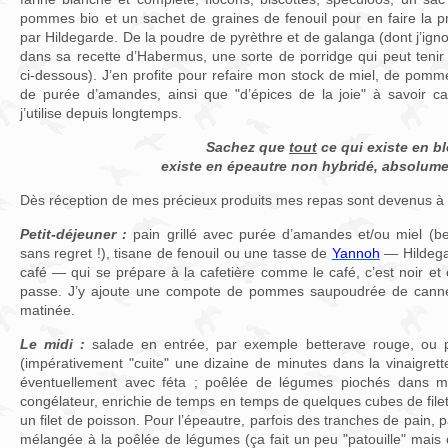
pommes bio et un sachet de graines de fenouil pour en faire la
par Hildegarde. De la poudre de pyrèthre et de galanga (dont j’ignor
dans sa recette d’Habermus, une sorte de porridge qui peut tenir l
ci-dessous). J’en profite pour refaire mon stock de miel, de pomm
de purée d’amandes, ainsi que "d’épices de la joie" à savoir ca
j’utilise depuis longtemps.
Sachez que
tout
ce qui existe en bl
existe en épeautre non hybridé, absolume
Dès réception de mes précieux produits mes repas sont devenus à 
Petit-déjeuner :
pain grillé avec purée d’amandes et/ou miel (b
sans regret !), tisane de fenouil ou une tasse de
Yannoh
— Hildegar
café — qui se prépare à la cafetière comme le café, c’est noir et 
passe. J’y ajoute une compote de pommes saupoudrée de cannel
matinée.
Le midi :
salade en entrée, par exemple betterave rouge, ou p
(impérativement "cuite" une dizaine de minutes dans la vinaigrett
éventuellement avec féta ; poêlée de légumes piochés dans 
congélateur, enrichie de temps en temps de quelques cubes de filet
un filet de poisson. Pour l’épeautre, parfois des tranches de pain,
mélangée à la poêlée de légumes (ça fait un peu "patouille" mais 