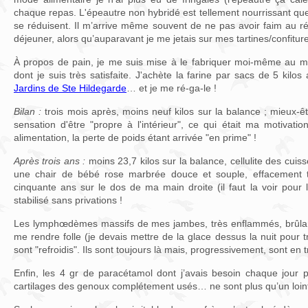
chaque repas. L'épeautre non hybridé est tellement nourrissant q
se réduisent. Il m’arrive même souvent de ne pas avoir faim au ré
déjeuner, alors qu’auparavant je me jetais sur mes tartines/confiture 
À propos de pain, je me suis mise à le fabriquer moi-même au
dont je suis très satisfaite. J'achète la farine par sacs de 5 kilos
Jardins de Ste Hildegarde
… et je me ré-ga-le !
Bilan :
trois mois après, moins neuf kilos sur la balance ; mieux-êt
sensation d'être "propre à l'intérieur", ce qui était ma motivat
alimentation, la perte de poids étant arrivée "en prime" !
Après trois ans :
moins 23,7 kilos sur la balance, cellulite des cui
une chair de bébé rose marbrée douce et souple, effacement tot
cinquante ans sur le dos de ma main droite (il faut la voir pour l
stabilisé sans privations !
Les lymphœdèmes massifs de mes jambes, très enflammés, brûla
me rendre folle (je devais mettre de la glace dessus la nuit pour
sont "refroidis". Ils sont toujours là mais, progressivement, sont en t
Enfin, les 4 gr de paracétamol dont j’avais besoin chaque jour 
cartilages des genoux complétement usés… ne sont plus qu’un loint