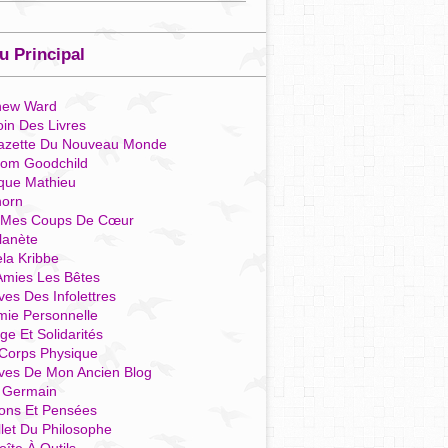
 Principal
hew Ward
in Des Livres
azette Du Nouveau Monde
som Goodchild
que Mathieu
horn
 Mes Coups De Cœur
lanète
la Kribbe
Amies Les Bêtes
ves Des Infolettres
mie Personnelle
ge Et Solidarités
Corps Physique
ives De Mon Ancien Blog
t Germain
ions Et Pensées
llet Du Philosophe