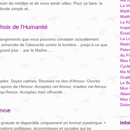
Ma Bo
oin de méditer et de nous sentir utiles. Pour ce faire, la
La Vi
hode simple et...
Matth
Matt
Le Ki
Choix de l'Humanité
Inspi
Ense
La Lo
hangements que nous pouvons constater actuellement
Mait
 acharnée de l'obscurité contre la lumière... jusqu’à ce que
Pete
grand jour… par le Maître......
Au Fi
Mes 
Cycl
Ma M
Grati
ples. Soyez calmes. Recevez ce don d’Amour. Ouvrez
Le B
 rayons de l’Amour. Acceptez cet Amour, irradiez cet Amour.
Mon 
u’Amour. Acceptez mon offrande....
Atlan
Mes 
Dolo
revue
Info
 gratuite et disponible uniquement en format numérique. •
mations politiques, économiques et sociales qui se