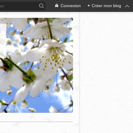
Connexion
+
Créer mon blog
e