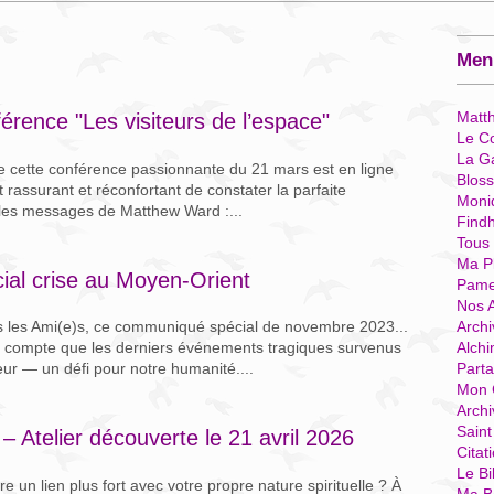
Menu
Matt
férence "Les visiteurs de l’espace"
Le Co
La G
e cette conférence passionnante du 21 mars est en ligne
Blos
rassurant et réconfortant de constater la parfaite
Moni
 les messages de Matthew Ward :...
Find
Tous
Ma P
cial crise au Moyen-Orient
Pame
Nos 
Archi
pas les Ami(e)s, ce communiqué spécial de novembre 2023...
Alchi
 compte que les derniers événements tragiques survenus
Parta
ur — un défi pour notre humanité....
Mon 
Arch
Sain
– Atelier découverte le 21 avril 2026
Citat
Le Bi
e un lien plus fort avec votre propre nature spirituelle ? À