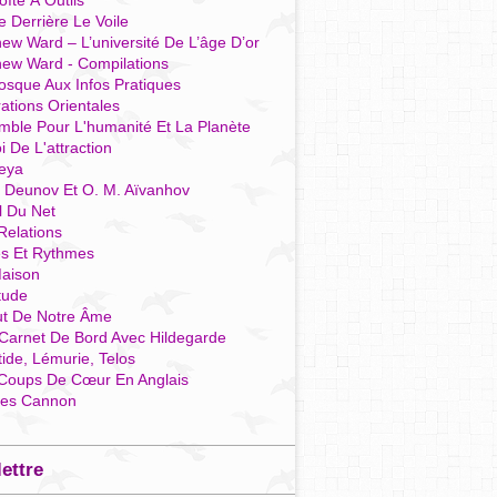
îte À Outils
e Derrière Le Voile
ew Ward – L’université De L’âge D’or
hew Ward - Compilations
osque Aux Infos Pratiques
rations Orientales
mble Pour L'humanité Et La Planète
i De L'attraction
reya
r Deunov Et O. M. Aïvanhov
l Du Net
Relations
es Et Rythmes
aison
tude
ut De Notre Âme
Carnet De Bord Avec Hildegarde
tide, Lémurie, Telos
Coups De Cœur En Anglais
res Cannon
lettre