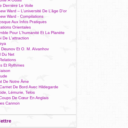
îte À Outils
e Derrière Le Voile
ew Ward – L’université De L’âge D’or
hew Ward - Compilations
osque Aux Infos Pratiques
rations Orientales
mble Pour L'humanité Et La Planète
i De L'attraction
reya
r Deunov Et O. M. Aïvanhov
l Du Net
Relations
es Et Rythmes
aison
tude
ut De Notre Âme
Carnet De Bord Avec Hildegarde
tide, Lémurie, Telos
Coups De Cœur En Anglais
res Cannon
lettre