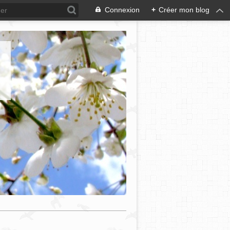
Connexion
+
Créer mon blog
e