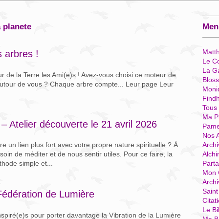
a planete
Menu
Matt
 arbres !
Le Co
La G
ur de la Terre les Ami(e)s ! Avez-vous choisi ce moteur de
Blos
autour de vous ? Chaque arbre compte... Leur page Leur
Moni
Find
Tous
Ma P
– Atelier découverte le 21 avril 2026
Pame
Nos 
Archi
e un lien plus fort avec votre propre nature spirituelle ? À
Alchi
oin de méditer et de nous sentir utiles. Pour ce faire, la
Parta
hode simple et...
Mon 
Arch
Sain
Fédération de Lumière
Citat
Le Bi
spiré(e)s pour porter davantage la Vibration de la Lumière