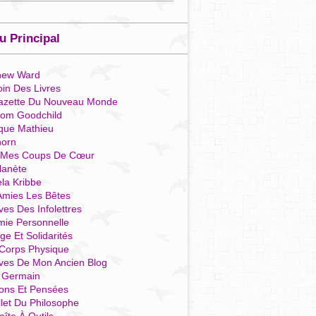
 Principal
hew Ward
in Des Livres
azette Du Nouveau Monde
som Goodchild
que Mathieu
horn
 Mes Coups De Cœur
lanète
la Kribbe
Amies Les Bêtes
ves Des Infolettres
mie Personnelle
ge Et Solidarités
Corps Physique
ives De Mon Ancien Blog
t Germain
ions Et Pensées
llet Du Philosophe