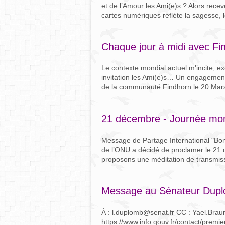
et de l’Amour les Ami(e)s ? Alors rec
cartes numériques reflète la sagesse, l
Chaque jour à midi avec F
Le contexte mondial actuel m'incite, e
invitation les Ami(e)s… Un engagement
de la communauté Findhorn le 20 Mars 
21 décembre - Journée mond
Message de Partage International "Bon
de l’ONU a décidé de proclamer le 21
proposons une méditation de transmissi
Message au Sénateur Dup
À : l.duplomb@senat.fr CC : Yael.Brau
https://www.info.gouv.fr/contact/premie