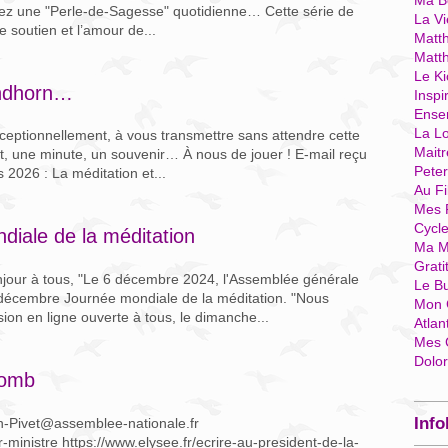
Ma Bo
evez une "Perle-de-Sagesse" quotidienne… Cette série de
La Vi
e soutien et l’amour de...
Matth
Matt
Le Ki
indhorn…
Inspi
Ense
La Lo
xceptionnellement, à vous transmettre sans attendre cette
Mait
, une minute, un souvenir… À nous de jouer ! E-mail reçu
Pete
2026 : La méditation et...
Au Fi
Mes 
Cycl
iale de la méditation
Ma M
Grati
jour à tous, "Le 6 décembre 2024, l'Assemblée générale
Le B
 décembre Journée mondiale de la méditation. "Nous
Mon 
on en ligne ouverte à tous, le dimanche...
Atlan
Mes 
Dolo
lomb
Info
n-Pivet@assemblee-nationale.fr
r-ministre https://www.elysee.fr/ecrire-au-president-de-la-