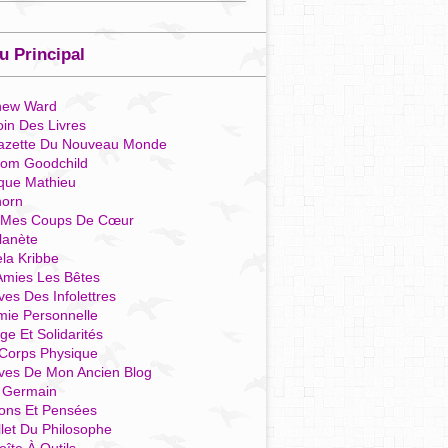
 Principal
hew Ward
in Des Livres
azette Du Nouveau Monde
som Goodchild
que Mathieu
horn
 Mes Coups De Cœur
lanète
la Kribbe
Amies Les Bêtes
ves Des Infolettres
mie Personnelle
ge Et Solidarités
Corps Physique
ives De Mon Ancien Blog
t Germain
ions Et Pensées
llet Du Philosophe