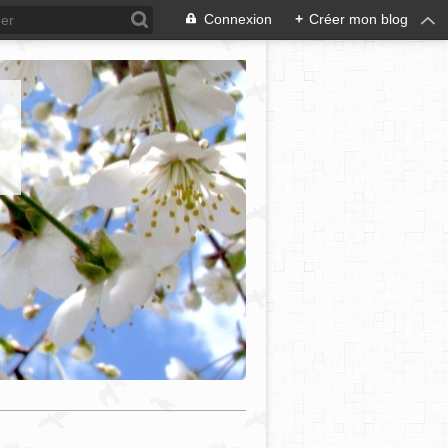
Connexion
+
Créer mon blog
e