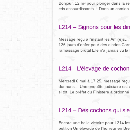
Bonjour, 12 m² pour plonger dans la réal
cris assourdissants… Dans un camion im
L214 – Signons pour les din
Message reçu à l'instant les Ami(e)s… S
126 jours d’enfer pour des dindes Carr
ramassage brutal Elle n'a jamais vu la 
L214 - L’élevage de cochons
Mercredi 6 mai à 17:25, message reçu à 
donnons… Une enquête judiciaire est o
si tôt. Le préfet du Finistère a ordonn
L214 – Des cochons qui s'e
Encore une belle victoire pour L214 les
pétition Un élevage de l’horreur en B