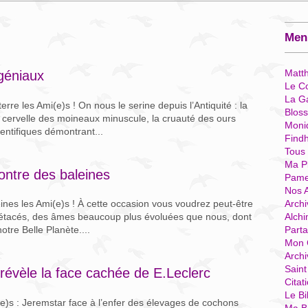
Menu
Matt
géniaux
Le Co
La G
rre les Ami(e)s ! On nous le serine depuis l’Antiquité : la
Blos
 cervelle des moineaux minuscule, la cruauté des ours
Moni
entifiques démontrant...
Find
Tous
Ma P
ontre des baleines
Pame
Nos 
Archi
nes les Ami(e)s ! À cette occasion vous voudrez peut-être
Alchi
es cétacés, des âmes beaucoup plus évoluées que nous, dont
Parta
otre Belle Planète....
Mon 
Arch
Sain
révèle la face cachée de E.Leclerc
Citat
Le Bi
)s : Jeremstar face à l’enfer des élevages de cochons