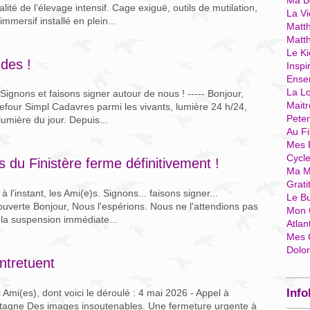
Ma Bo
ité de l’élevage intensif. Cage exiguë, outils de mutilation,
La Vi
mersif installé en plein...
Matth
Matt
Le Ki
des !
Inspi
Ense
La Lo
ignons et faisons signer autour de nous ! ----- Bonjour,
Mait
efour Simpl Cadavres parmi les vivants, lumière 24 h/24,
Pete
lumière du jour. Depuis...
Au Fi
Mes 
Cycl
 du Finistère ferme définitivement !
Ma M
Grati
l'instant, les Ami(e)s. Signons... faisons signer...
Le B
uverte Bonjour, Nous l'espérions. Nous ne l'attendions pas
Mon 
é la suspension immédiate...
Atlan
Mes 
Dolo
ntretuent
Info
 Ami(es), dont voici le déroulé : 4 mai 2026 - Appel à
retagne Des images insoutenables. Une fermeture urgente à