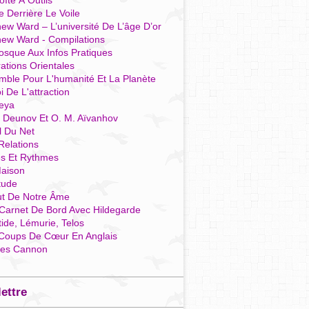
îte À Outils
e Derrière Le Voile
ew Ward – L’université De L’âge D’or
hew Ward - Compilations
osque Aux Infos Pratiques
rations Orientales
mble Pour L'humanité Et La Planète
i De L'attraction
reya
r Deunov Et O. M. Aïvanhov
l Du Net
Relations
es Et Rythmes
aison
tude
ut De Notre Âme
Carnet De Bord Avec Hildegarde
tide, Lémurie, Telos
Coups De Cœur En Anglais
res Cannon
lettre