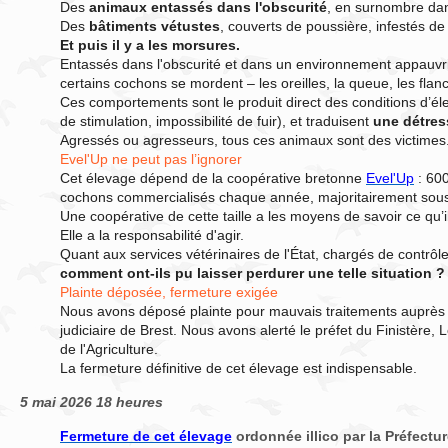
Des
animaux entassés dans l'obscurité
, en surnombre dan
Des
bâtiments vétustes
, couverts de poussière, infestés d
Et puis il y a les morsures.
Entassés dans l'obscurité et dans un environnement appauvri,
certains cochons se mordent – les oreilles, la queue, les flanc
Ces comportements sont le produit direct des conditions d’é
de stimulation, impossibilité de fuir), et traduisent
une détres
Agressés ou agresseurs, tous ces animaux sont des victimes
Evel'Up ne peut pas l’ignorer
Cet élevage dépend de la coopérative
bretonne
Evel'Up
: 600
cochons commercialisés chaque année, majoritairement sous
Une coopérative
de cette taille a les moyens de savoir ce qu
Elle a la responsabilité d'agir.
Quant aux services vétérinaires de l'État, chargés de contrôl
comment ont-ils pu laisser perdurer une telle situation ?
Plainte déposée, fermeture exigée
Nous avons déposé plainte pour mauvais traitements auprès 
judiciaire de Brest. Nous avons alerté le préfet du Finistère, 
de l'Agriculture.
La fermeture définitive de cet élevage est indispensable.
5 mai 2026 18 heures
Fermeture de cet élevage
ordonnée illico par la Préfectur