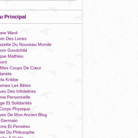
 Principal
hew Ward
in Des Livres
azette Du Nouveau Monde
som Goodchild
que Mathieu
horn
 Mes Coups De Cœur
lanète
la Kribbe
Amies Les Bêtes
ves Des Infolettres
mie Personnelle
ge Et Solidarités
Corps Physique
ives De Mon Ancien Blog
t Germain
ions Et Pensées
llet Du Philosophe