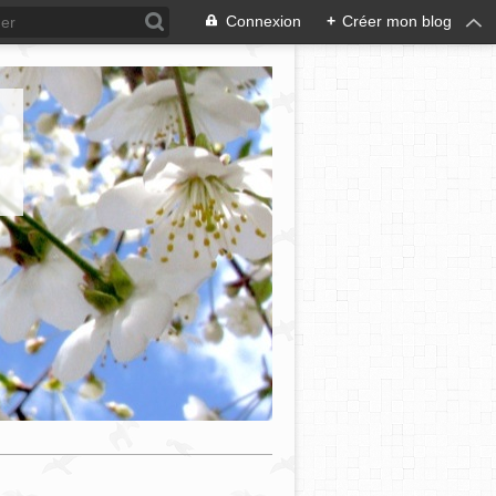
Connexion
+
Créer mon blog
e