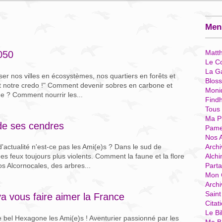
Menu
Matt
050
Le Co
La G
er nos villes en écosystèmes, nos quartiers en forêts et
Blos
est notre credo !" Comment devenir sobres en carbone et
Moni
ue ? Comment nourrir les...
Find
Tous
Ma P
 de ses cendres
Pame
Nos 
Archi
actualité n'est-ce pas les Ami(e)s ? Dans le sud de
Alchi
s feux toujours plus violents. Comment la faune et la flore
Parta
os Alcornocales, des arbres...
Mon 
Arch
Sain
va vous faire aimer la France
Citat
Le Bi
re bel Hexagone les Ami(e)s ! Aventurier passionné par les