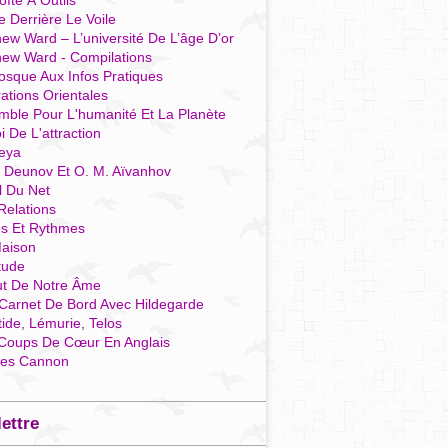
îte À Outils
e Derrière Le Voile
ew Ward – L’université De L’âge D’or
hew Ward - Compilations
osque Aux Infos Pratiques
rations Orientales
mble Pour L'humanité Et La Planète
i De L'attraction
reya
r Deunov Et O. M. Aïvanhov
l Du Net
Relations
es Et Rythmes
aison
tude
ut De Notre Âme
Carnet De Bord Avec Hildegarde
tide, Lémurie, Telos
Coups De Cœur En Anglais
res Cannon
lettre