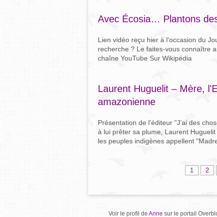
Avec Écosia… Plantons des
Lien vidéo reçu hier à l'occasion du Jo
recherche ? Le faites-vous connaître 
chaîne YouTube Sur Wikipédia
Laurent Huguelit – Mère, l'E
amazonienne
Présentation de l'éditeur "J’ai des cho
à lui prêter sa plume, Laurent Huguelit
les peuples indigènes appellent "Madre
1
2
Voir le profil de
Anne
sur le portail Overbl