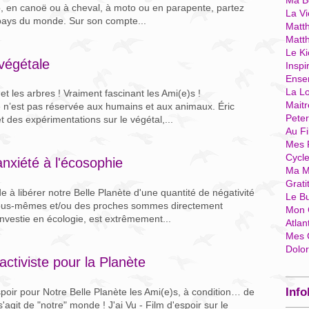
Ma Bo
, en canoë ou à cheval, à moto ou en parapente, partez
La Vi
 pays du monde. Sur son compte...
Matth
Matt
Le Ki
 végétale
Inspi
Ense
La Lo
t les arbres ! Vraiment fascinant les Ami(e)s !
Mait
e n’est pas réservée aux humains et aux animaux. Éric
Pete
 des expérimentations sur le végétal,...
Au Fi
Mes 
Cycl
anxiété à l'écosophie
Ma M
Grati
de à libérer notre Belle Planète d'une quantité de négativité
Le B
i nous-mêmes et/ou des proches sommes directement
Mon 
vestie en écologie, est extrêmement...
Atlan
Mes 
Dolo
 activiste pour la Planète
Info
oir pour Notre Belle Planète les Ami(e)s, à condition… de
agit de "notre" monde ! J'ai Vu - Film d'espoir sur le