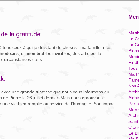
Menu
Matt
 de la gratitude
Le Co
La G
 à tous ceux à qui je dois tant de choses : ma famille, mes
Blos
édecins, d'innombrables invisibles, des artistes, la
Moni
aux circonstances dans...
Find
Tous
Ma P
de
Pame
Nos 
Archi
t avec une grande tristesse que nous vous informons du
Alchi
 de Pierre le 26 juillet dernier. Mais nous éprouvons
Parta
une vie bien remplie au service de l’humanité. Son impact
Mon 
Arch
Sain
Citat
Le Bi