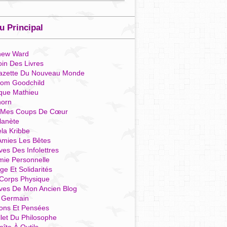
 Principal
hew Ward
in Des Livres
azette Du Nouveau Monde
som Goodchild
que Mathieu
horn
 Mes Coups De Cœur
lanète
la Kribbe
Amies Les Bêtes
ves Des Infolettres
mie Personnelle
ge Et Solidarités
Corps Physique
ives De Mon Ancien Blog
t Germain
ions Et Pensées
llet Du Philosophe