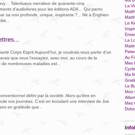
Ma Bo
avy… Talentueux narrateur de quarante-cinq
La Vi
ements d’audiolivres pour les éditions ADA… Qui parmi
Matth
ar sa voix profonde, unique, inspirante ?... Né à Enghien-
Matt
tté...
Le Ki
Inspi
Ense
ttres...
La Lo
Mait
Pete
anté Corps Esprit Aujourd’hui, je voudrais vous parler d’un
Au Fi
rais que vous l’essayiez, avec moi, au cours de la
Mes 
re de nombreuses maladies est...
Cycl
Ma M
Grati
Le B
Mon 
onventionnel défini par la société. Alors qu'être en
Atlan
imule vos journées. C’est en écoutant une interview de Joe
Mes 
dans en gratitude que...
Dolo
Info