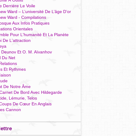
îte À Outils
e Derrière Le Voile
ew Ward – L’université De L’âge D’or
hew Ward - Compilations
osque Aux Infos Pratiques
rations Orientales
mble Pour L'humanité Et La Planète
i De L'attraction
reya
r Deunov Et O. M. Aïvanhov
l Du Net
Relations
es Et Rythmes
aison
tude
ut De Notre Âme
Carnet De Bord Avec Hildegarde
tide, Lémurie, Telos
Coups De Cœur En Anglais
res Cannon
lettre