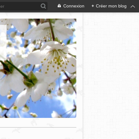
Connexion
+
Créer mon blog
e