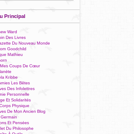
 Principal
hew Ward
in Des Livres
azette Du Nouveau Monde
som Goodchild
que Mathieu
horn
 Mes Coups De Cœur
lanète
la Kribbe
Amies Les Bêtes
ves Des Infolettres
mie Personnelle
ge Et Solidarités
Corps Physique
ives De Mon Ancien Blog
t Germain
ions Et Pensées
llet Du Philosophe