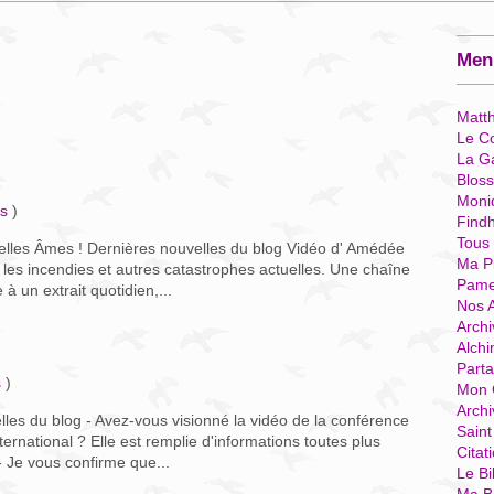
Menu
Matt
Le Co
La G
Blos
Moni
es
)
Find
Tous
Belles Âmes ! Dernières nouvelles du blog Vidéo d' Amédée
Ma P
 les incendies et autres catastrophes actuelles. Une chaîne
Pame
 un extrait quotidien,...
Nos 
Archi
Alchi
Parta
s
)
Mon 
Arch
les du blog - Avez-vous visionné la vidéo de la conférence
Sain
ternational ? Elle est remplie d'informations toutes plus
Citat
- Je vous confirme que...
Le Bi