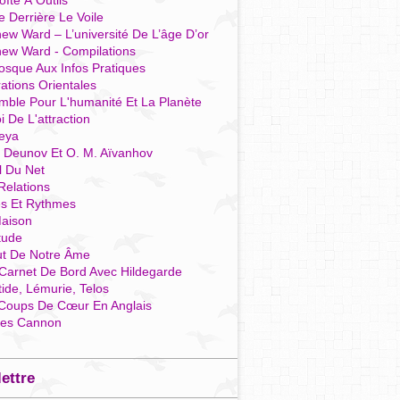
îte À Outils
e Derrière Le Voile
ew Ward – L’université De L’âge D’or
hew Ward - Compilations
osque Aux Infos Pratiques
rations Orientales
mble Pour L'humanité Et La Planète
i De L'attraction
reya
r Deunov Et O. M. Aïvanhov
l Du Net
Relations
es Et Rythmes
aison
tude
ut De Notre Âme
Carnet De Bord Avec Hildegarde
tide, Lémurie, Telos
Coups De Cœur En Anglais
res Cannon
lettre