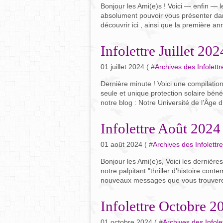
Bonjour les Ami(e)s ! Voici — enfin — le
absolument pouvoir vous présenter dans 
découvrir ici , ainsi que la première an
Infolettre Juillet 202
01 juillet 2024 ( #
Archives des Infolettr
Dernière minute ! Voici une compilat
seule et unique protection solaire béné
notre blog : Notre Université de l’Âge d
Infolettre Août 2024
01 août 2024 ( #
Archives des Infolettr
Bonjour les Ami(e)s, Voici les dernière
notre palpitant "thriller d’histoire co
nouveaux messages que vous trouvere
Infolettre Octobre 2
01 octobre 2024 ( #
Archives des Infole