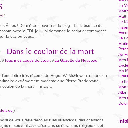
Ma Bo
6
La Vi
Matth
es
)
Matt
Le Ki
lles Âmes ! Dernières nouvelles du blog - En l'absence du
Inspi
lossom avec la FDL je lui ai demandé le script et commencé
Ense
Pour le cas où vous...
La Lo
Mait
Dans le couloir de la mort
Pete
Au Fi
Mes 
, #
Tous mes coups de cœur
, #
La Gazette du Nouveau
Cycl
Ma M
rée d’une lettre très récente de Roger W. McGowen, un ancien
Grati
primaire extrêmement modeste que Pierre Pradervand,
Le B
u couloir de la mort — mais...
Mon 
Atlan
Mes 
Dolo
lettres
)
hoisi de vous faire découvrir les villancicos, des chansons
Info
pagnole, souvent associées aux célébrations religieuses et