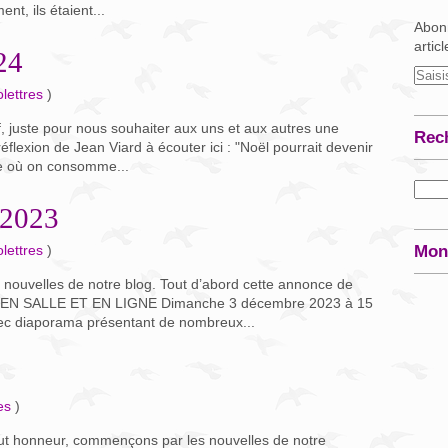
nt, ils étaient...
Abonn
artic
24
lettres
)
ef, juste pour nous souhaiter aux uns et aux autres une
Rec
éflexion de Jean Viard à écouter ici : "Noël pourrait devenir
ue où on consomme...
 2023
lettres
)
Mon
s nouvelles de notre blog. Tout d’abord cette annonce de
E EN SALLE ET EN LIGNE Dimanche 3 décembre 2023 à 15
ec diaporama présentant de nombreux...
es
)
tout honneur, commençons par les nouvelles de notre