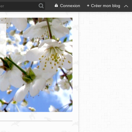
Connexion
+
Créer mon blog
e