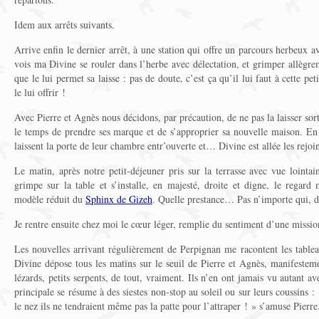
Idem aux arrêts suivants.
Arrive enfin le dernier arrêt, à une station qui offre un parcours herbeux av
vois ma Divine se rouler dans l’herbe avec délectation, et grimper allègre
que le lui permet sa laisse : pas de doute, c’est ça qu’il lui faut à cette pet
le lui offrir !
Avec Pierre et Agnès nous décidons, par précaution, de ne pas la laisser sort
le temps de prendre ses marque et de s’approprier sa nouvelle maison. En 
laissent la porte de leur chambre entr’ouverte et… Divine est allée les rejoin
Le matin, après notre petit-déjeuner pris sur la terrasse avec vue lointa
grimpe sur la table et s’installe, en majesté, droite et digne, le regard
modèle réduit du
Sphinx de Gizeh
. Quelle prestance… Pas n’importe qui,
Je rentre ensuite chez moi le cœur léger, remplie du sentiment d’une missi
Les nouvelles arrivant régulièrement de Perpignan me racontent les table
Divine dépose tous les matins sur le seuil de Pierre et Agnès, manifestemen
lézards, petits serpents, de tout, vraiment. Ils n’en ont jamais vu autant ave
principale se résume à des siestes non-stop au soleil ou sur leurs coussins :
le nez ils ne tendraient même pas la patte pour l’attraper ! » s’amuse Pierre