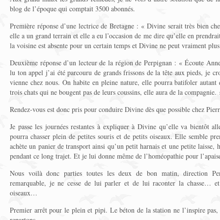
blog de l’époque qui comptait 3500 abonnés.
Première réponse d’une lectrice de Bretagne : « Divine serait très bien che
elle a un grand terrain et elle a eu l’occasion de me dire qu’elle en prendra
la voisine est absente pour un certain temps et Divine ne peut vraiment plus
Deuxième réponse d’un lecteur de la région de Perpignan : « Écoute Anne,
lu ton appel j’ai été parcouru de grands frissons de la tête aux pieds, je c
vienne chez nous. On habite en pleine nature, elle pourra batifoler autan
trois chats qui ne bougent pas de leurs coussins, elle aura de la compagnie. 
Rendez-vous est donc pris pour conduire Divine dès que possible chez Pier
Je passe les journées restantes à expliquer à Divine qu’elle va bientôt al
pourra chasser plein de petites souris et de petits oiseaux. Elle semble p
achète un panier de transport ainsi qu’un petit harnais et une petite laisse, h
pendant ce long trajet. Et je lui donne même de l’homéopathie pour l’apais
Nous voilà donc parties toutes les deux de bon matin, direction Pe
remarquable, je ne cesse de lui parler et de lui raconter la chasse… et 
oiseaux…
Premier arrêt pour le plein et pipi. Le béton de la station ne l’inspire pa
repartons.