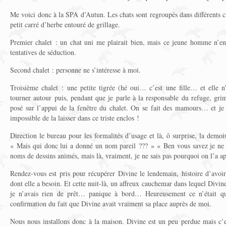
Me voici donc à la SPA d’Autun. Les chats sont regroupés dans différents c
petit carré d’herbe entouré de grillage.
Premier chalet : un chat uni me plairait bien, mais ce jeune homme n’en
tentatives de séduction.
Second chalet : personne ne s’intéresse à moi.
Troisième chalet : une petite tigrée (hé oui… c’est une fille… et ell
tourner autour puis, pendant que je parle à la responsable du refuge, gr
posé sur l’appui de la fenêtre du chalet. On se fait des mamours… et je c
impossible de la laisser dans ce triste enclos !
Direction le bureau pour les formalités d’usage et là, ô surprise, la demoi
« Mais qui donc lui a donné un nom pareil ??? » « Ben vous savez je ne 
noms de dessins animés, mais là, vraiment, je ne sais pas pourquoi on l’a 
Rendez-vous est pris pour récupérer Divine le lendemain, histoire d’avoi
dont elle a besoin. Et cette nuit-là, un affreux cauchemar dans lequel Divin
je n’avais rien de prêt… panique à bord… Heureusement ce n’était q
confirmation du fait que Divine avait vraiment sa place auprès de moi.
Nous nous installons donc à la maison. Divine est un peu perdue mais c’es