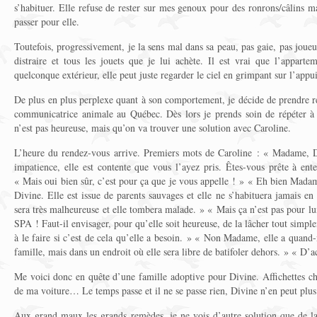
s’habituer. Elle refuse de rester sur mes genoux pour des ronrons/câlins ma
passer pour elle.
Toutefois, progressivement, je la sens mal dans sa peau, pas gaie, pas joue
distraire et tous les jouets que je lui achète. Il est vrai que l’appart
quelconque extérieur, elle peut juste regarder le ciel en grimpant sur l’app
De plus en plus perplexe quant à son comportement, je décide de prendre 
communicatrice animale au Québec. Dès lors je prends soin de répéter à
n’est pas heureuse, mais qu’on va trouver une solution avec Caroline.
L’heure du rendez-vous arrive. Premiers mots de Caroline : « Madame, D
impatience, elle est contente que vous l’ayez pris. Êtes-vous prête à ent
« Mais oui bien sûr, c’est pour ça que je vous appelle ! » « Eh bien Mada
Divine. Elle est issue de parents sauvages et elle ne s’habituera jamais en
sera très malheureuse et elle tombera malade. » « Mais ça n’est pas pour lui i
SPA ! Faut-il envisager, pour qu’elle soit heureuse, de la lâcher tout simple
à le faire si c’est de cela qu’elle a besoin. » « Non Madame, elle a quan
famille, mais dans un endroit où elle sera libre de batifoler dehors. » « D’a
Me voici donc en quête d’une famille adoptive pour Divine. Affichettes ch
de ma voiture… Le temps passe et il ne se passe rien, Divine n’en peut plu
Aux grand maux les grands remèdes, je ne vois d’autre solution que de l