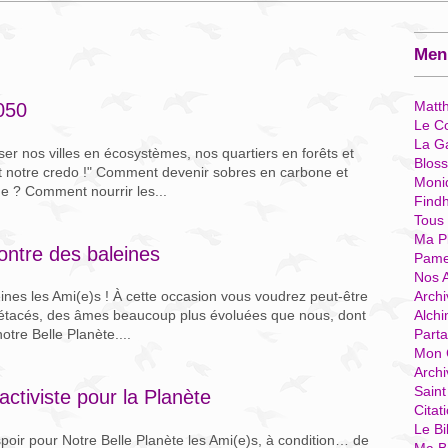
Menu
Matt
050
Le Co
La G
er nos villes en écosystèmes, nos quartiers en forêts et
Blos
est notre credo !" Comment devenir sobres en carbone et
Moni
ue ? Comment nourrir les...
Find
Tous
Ma P
ontre des baleines
Pame
Nos 
Archi
nes les Ami(e)s ! À cette occasion vous voudrez peut-être
Alchi
es cétacés, des âmes beaucoup plus évoluées que nous, dont
Parta
otre Belle Planète....
Mon 
Arch
Sain
 activiste pour la Planète
Citat
Le Bi
oir pour Notre Belle Planète les Ami(e)s, à condition… de