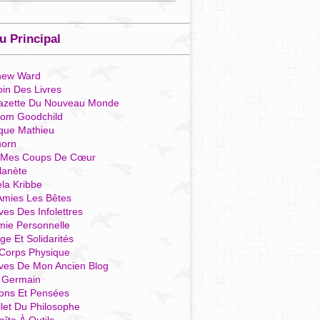
 Principal
hew Ward
in Des Livres
azette Du Nouveau Monde
som Goodchild
que Mathieu
horn
 Mes Coups De Cœur
lanète
la Kribbe
Amies Les Bêtes
ves Des Infolettres
mie Personnelle
ge Et Solidarités
Corps Physique
ives De Mon Ancien Blog
t Germain
ions Et Pensées
llet Du Philosophe