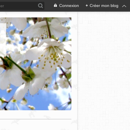
Connexion
+
Créer mon blog
e