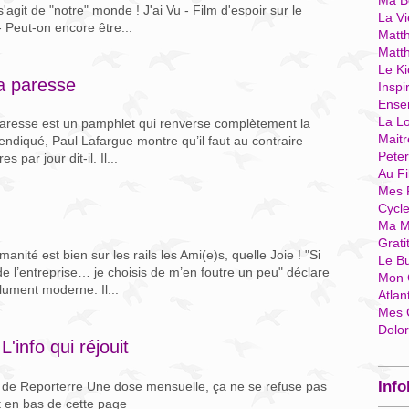
Ma Bo
agit de "notre" monde ! J'ai Vu - Film d'espoir sur le
La Vi
 Peut-on encore être...
Matth
Matt
Le Ki
la paresse
Inspi
Ense
La Lo
a paresse est un pamphlet qui renverse complètement la
Mait
vendiqué, Paul Lafargue montre qu’il faut au contraire
Pete
 par jour dit-il. Il...
Au Fi
Mes 
Cycl
Ma M
Grati
ité est bien sur les rails les Ami(e)s, quelle Joie ! "Si
Le B
e l’entreprise… je choisis de m’en foutre un peu" déclare
Mon 
olument moderne. Il...
Atlan
Mes 
Dolo
L'info qui réjouit
Info
de Reporterre Une dose mensuelle, ça ne se refuse pas
 en bas de cette page