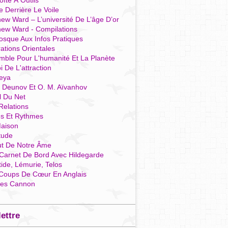
îte À Outils
e Derrière Le Voile
ew Ward – L’université De L’âge D’or
hew Ward - Compilations
osque Aux Infos Pratiques
rations Orientales
mble Pour L'humanité Et La Planète
i De L'attraction
reya
r Deunov Et O. M. Aïvanhov
l Du Net
Relations
es Et Rythmes
aison
tude
ut De Notre Âme
Carnet De Bord Avec Hildegarde
tide, Lémurie, Telos
Coups De Cœur En Anglais
res Cannon
lettre