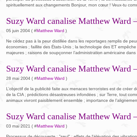
spirituellement aux changements Bonjour, mon cœur ! Veux-tu comm
Suzy Ward canalise Matthew Ward –
05 juin 2004 ( #
Matthew Ward
)
Ne cédez pas à la peur distillée dans les reportages remplis de peu
économies ; faillite des États-Unis ; la technologie des ET empêche
majeures ; raisons de soupçonner l’administration américaine dans l’
Suzy Ward canalise Matthew Ward 
28 mai 2004 ( #
Matthew Ward
)
L’objectif de la publicité faite aux menaces terroristes est de créer 
de la CIA ; prédictions désastreuses infondées ; sur Terre, tout co
animaux vivront paisiblement ensemble ; importance de l’alignement
Suzy Ward canalise Matthew Ward 
03 mai 2021 ( #
Matthew Ward
)
Processus de découverte ; "seul" ; effets de l'élévation des vibratio