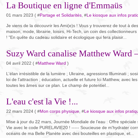
La Boutique en ligne d'Emmaüs
01 mars 2023 ( #
Partage et Solidarités
, #
Le kiosque aux infos prat
Je viens de la découvrir les Ami(e)s ! Vous y trouverez de tout à des
maison, mode, librairie, loisirs, Hi-Tech, un coin des collectionneu
! "En quête du cadeau solidaire et écologique qui fera plaisir...
Suzy Ward canalise Matthew Ward –
04 avril 2022 ( #
Matthew Ward
)
L'élan irrésistible de la lumière ; Ukraine, agressions Illuminati ; sosi
loi de l'attraction ; éducation, actuelle et future Ici Matthew, avec l
toutes les âmes sur ce plan. Le champ de potentiel...
L'eau c'est la Vie !...
22 mars 2024 ( #
Mon corps physique
, #
Le kiosque aux infos pratiq
Mise à jour du 22 mars, Journée Mondiale de l’eau : Offre spéciale s
Vie avec le code PURELAVIE20 ! ----- Soucieuse de m'hydrater cor
océans de ma Belle Planète avec des bouteilles en plastique, et...