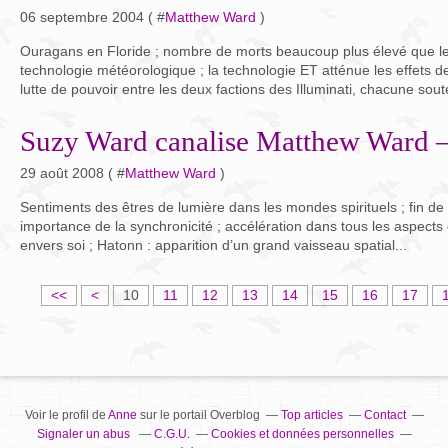
06 septembre 2004 ( #
Matthew Ward
)
Ouragans en Floride ; nombre de morts beaucoup plus élevé que le 
technologie météorologique ; la technologie ET atténue les effets
lutte de pouvoir entre les deux factions des Illuminati, chacune sout
Suzy Ward canalise Matthew Ward –
29 août 2008 ( #
Matthew Ward
)
Sentiments des êtres de lumière dans les mondes spirituels ; fin de 
importance de la synchronicité ; accélération dans tous les aspects d
envers soi ; Hatonn : apparition d’un grand vaisseau spatial...
<<
<
10
11
12
13
14
15
16
17
Voir le profil de
Anne
sur le portail Overblog
Top articles
Contact
Signaler un abus
C.G.U.
Cookies et données personnelles