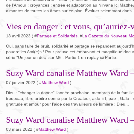
de l'Amour ; croyances ; entrée et adaptation au Nirvana Ici Matthew
aimantes de toutes les âmes sur ce plan. Évoluer sciemment dans..
Vies en danger : et vous, qu’auriez-v
18 avril 2023 ( #
Partage et Solidarités
, #
La Gazette du Nouveau M
Oui, sans faire de bruit, solidarité et partage se répandent aujour
poudre les Ami(e)s ! Pour preuve cet émouvant et magnifique docum
série "Un jour un doc" sur M6 : Partie 1 en replay ici Partie...
Suzy Ward canalise Matthew Ward –
07 janvier 2022 ( #
Matthew Ward
)
Dieu : "changer la donne" l’année prochaine, membres de la famille 
troupeau, libre arbitre donné par le Créateur, aide ET, paix ; Gaïa :
gratitude et amour pour l’aide des travailleurs de lumière ; Dieu...
Suzy Ward canalise Matthew Ward 
03 mars 2022 ( #
Matthew Ward
)