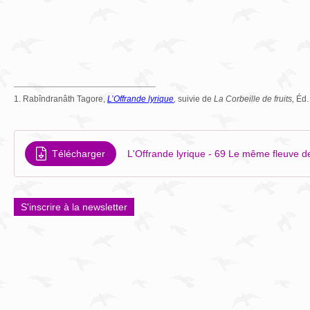
1. Rabîndranâth Tagore,
L’Offrande lyrique
,
suivie de
La Corbeille de fruits,
Éd. 
Télécharger
L'Offrande lyrique - 69 Le même fleuve d
S'inscrire à la newsletter