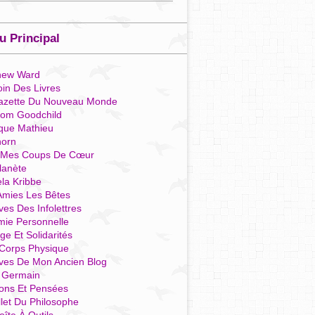
 Principal
hew Ward
in Des Livres
azette Du Nouveau Monde
som Goodchild
que Mathieu
horn
 Mes Coups De Cœur
lanète
la Kribbe
Amies Les Bêtes
ves Des Infolettres
mie Personnelle
ge Et Solidarités
Corps Physique
ives De Mon Ancien Blog
t Germain
ions Et Pensées
llet Du Philosophe