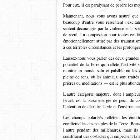
Pour eux, il est paralysant de perdre les mo
Maintenant, nous vous avons assuré que 
beaucoup d'entre vous ressentent l'excitat
sentent découragés par la violence et la s
de recul. La compassion pour toutes ces âm
émotionnellement attiré par des traumatism
à ces terribles circonstances et les prolonge
Laissez-nous vous parler des deux grandes
potentiel de la Terre qui reflète l’activité
montre un monde sain et paisible où les ge
pleine de sens, où les animaux sont traité
prières ou méditations — est le plus abondan
L’autre catégorie majeure, dont l’ample
Israël, est la basse énergie de peur, de c
l'intention de détruire la vie et l'environn
Les champs polarisés reflètent les émotio
conflictuelles des peuples de la Terre. Beau
l’autre pendant des millénaires, mais ils
constituent des obstacles qui empêchent la 