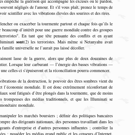
ées empêche la guérison qui accompagne les excuses ou le pardon,
ouvent négligés de l'amour. Et s'il vous plaît, prenez le temps de
oir scintiller avec les vibrations élevées des sourires et des rires.
lencher ou exacerber la tourmente partout et chaque fois qu’ils le
er beaucoup d’intérêt pour une guerre mondiale contre des groupes
rroristes". En tant que tête pensante des conflits et en ayant
sont
lluminati
(2)
les terroristes. Mais même si Netanyahu avait
a famille universelle ne l’aurait pas laissé décoller.
raiment lasse de la guerre, alors que plus de deux douzaines de
ntier. Lorsque leur carburant — l’énergie des basses vibrations —
 une celles-ci s’épuiseront et la réconciliation pourra commencer.
ibrations de la destruction, le pouvoir des êtres sombres vient du
 et l’économie mondiale. Il est donc extrêmement réconfortant de
aux sont fatigués d’être plongés dans la tourmente, que de moins
s trompeuses des médias traditionnels, et que les Illuminati se
 monétaire mondiale.
 manipuler les marchés boursiers ; définir des politiques bancaires
ompre des dirigeants nationaux, des personnes travaillant dans les
geants d'entreprise et d'autres personnes influentes ; contrôler la
iées ; posséder les médias grand public et les censeurs d’Internet.