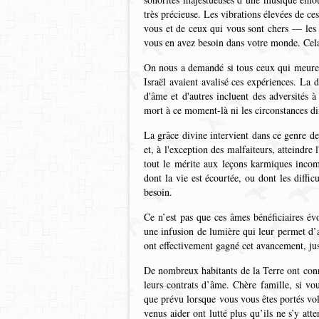
très précieuse. Les vibrations élevées de ce
vous et de ceux qui vous sont chers — les 
vous en avez besoin dans votre monde. Cela 
On nous a demandé si tous ceux qui meurent
Israël avaient avalisé ces expériences. La d
d'âme et d'autres incluent des adversités à
mort à ce moment-là ni les circonstances dif
La grâce divine intervient dans ce genre de
et, à l'exception des malfaiteurs, atteindre
tout le mérite aux leçons karmiques incomp
dont la vie est écourtée, ou dont les diffic
besoin.
Ce n’est pas que ces âmes bénéficiaires év
une infusion de lumière qui leur permet d’as
ont effectivement gagné cet avancement, ju
De nombreux habitants de la Terre ont connu
leurs contrats d’âme. Chère famille, si vou
que prévu lorsque vous vous êtes portés vol
venus aider ont lutté plus qu’ils ne s’y att