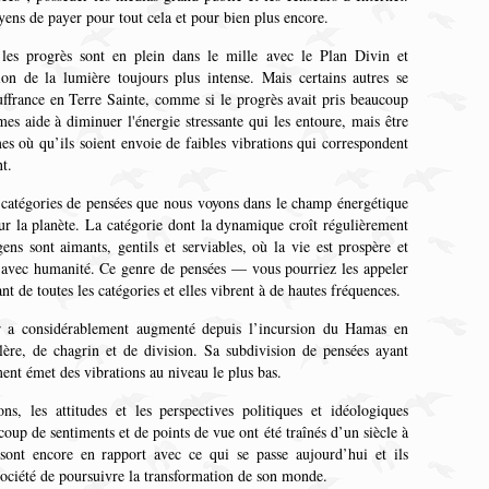
yens de payer pour tout cela et pour bien plus encore.
les progrès sont en plein dans le mille avec le Plan Divin et
ion de la lumière toujours plus intense. Mais certains autres se
ouffrance en Terre Sainte, comme si le progrès avait pris beaucoup
es aide à diminuer l'énergie stressante qui les entoure, mais être
es où qu’ils soient envoie de faibles vibrations qui correspondent
nt.
 catégories de pensées que nous voyons dans le champ énergétique
 sur la planète. La catégorie dont la dynamique croît régulièrement
ns sont aimants, gentils et serviables, où la vie est prospère et
s avec humanité. Ce genre de pensées — vous pourriez les appeler
t de toutes les catégories et elles vibrent à de hautes fréquences.
ur a considérablement augmenté depuis l’incursion du Hamas en
olère, de chagrin et de division. Sa subdivision de pensées ayant
ement émet des vibrations au niveau le plus bas.
ns, les attitudes et les perspectives politiques et idéologiques
coup de sentiments et de points de vue ont été traînés d’un siècle à
 sont encore en rapport avec ce qui se passe aujourd’hui et ils
société de poursuivre la transformation de son monde.