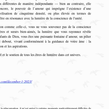
ns différentes de manière indépendante — bien au contraire, elle
encore, le pouvoir de l’amour qui imprègne l’existence d’une
vilisation de cinquième densité, ou plus élevée en termes de
 être en résonance avec la lumière de la conscience de l'unité.
on comme celle-ci, vous ne vous souvenez pas de la conscience
frères et sœurs bien-aimés, la lumière que vous rayonnez révèle
nfants de Dieu, vous êtes une puissante fontaine d’amour, un pilier
ez debout, vivant conformément à la guidance de votre âme : la
ion et les aspirations.
 et le soutien de tous les êtres de lumière dans cet univers.
.com/december-1-2023/
 la réincarnation, il m’est arrivé à certains moments particulièrement difficiles de