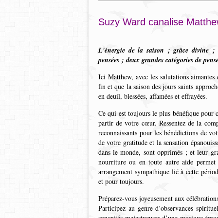
Suzy Ward canalise Matth
L'énergie de la saison ; grâce divine ;
pensées ; deux grandes catégories de pensé
Ici Matthew, avec les salutations aimantes
fin et que la saison des jours saints approc
en deuil, blessées, affamées et effrayées.
Ce qui est toujours le plus bénéfique pour 
partir de votre cœur. Ressentez de la comp
reconnaissants pour les bénédictions de vo
de votre gratitude et la sensation épanouis
dans le monde, sont opprimés ; et leur gra
nourriture ou en toute autre aide permet
arrangement sympathique lié à cette période
et pour toujours.
Préparez-vous joyeusement aux célébrations r
Participez au genre d’observances spiritue
sonorités majestueuses d’une musique émouv