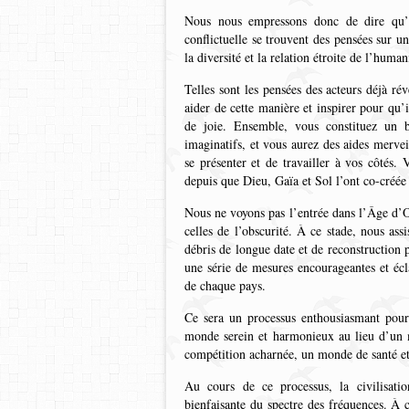
Nous nous empressons donc de dire qu’i
conflictuelle se trouvent des pensées sur u
la diversité et la relation étroite de l’huma
Telles sont les pensées des acteurs déjà ré
aider de cette manière et inspirer pour qu’i
de joie. Ensemble, vous constituez un bel
imaginatifs, et vous aurez des aides merve
se présenter et de travailler à vos côtés.
depuis que Dieu, Gaïa et Sol l’ont co-créée
Nous ne voyons pas l’entrée dans l’Âge d’Or 
celles de l’obscurité. À ce stade, nous ass
débris de longue date et de reconstruction 
une série de mesures encourageantes et écl
de chaque pays.
Ce sera un processus enthousiasmant pour
monde serein et harmonieux au lieu d’un 
compétition acharnée, un monde de santé et 
Au cours de ce processus, la civilisatio
bienfaisante du spectre des fréquences. À c