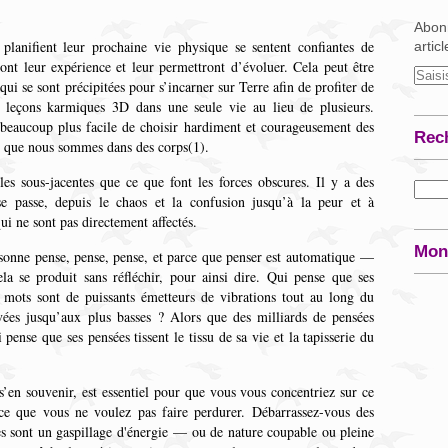
Abonn
planifient leur prochaine vie physique se sentent confiantes de
artic
ront leur expérience et leur permettront d’évoluer. Cela peut être
i se sont précipitées pour s’incarner sur Terre afin de profiter de
s leçons karmiques 3D dans une seule vie au lieu de plusieurs.
 beaucoup plus facile de choisir hardiment et courageusement des
Rec
ois que nous sommes dans des corps(1)
.
les sous-jacentes que ce que font les forces obscures. Il y a des
se passe, depuis le chaos et la confusion jusqu’à la peur et à
ui ne sont pas directement affectés.
Mon
onne pense, pense, pense, et parce que penser est automatique —
a se produit sans réfléchir, pour ainsi dire. Qui pense que ses
 mots sont de puissants émetteurs de vibrations tout au long du
evées jusqu’aux plus basses ? Alors que des milliards de pensées
i pense que ses pensées tissent le tissu de sa vie et la tapisserie du
 s’en souvenir, est essentiel pour que vous vous concentriez sur ce
ce que vous ne voulez pas faire perdurer. Débarrassez-vous des
les sont un gaspillage d'énergie — ou de nature coupable ou pleine