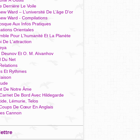
îte À Outils
e Derrière Le Voile
ew Ward – L’université De L’âge D’or
hew Ward - Compilations
osque Aux Infos Pratiques
rations Orientales
mble Pour L'humanité Et La Planète
i De L'attraction
reya
r Deunov Et O. M. Aïvanhov
l Du Net
Relations
es Et Rythmes
aison
tude
ut De Notre Âme
Carnet De Bord Avec Hildegarde
tide, Lémurie, Telos
Coups De Cœur En Anglais
res Cannon
lettre