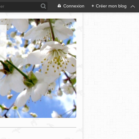
Connexion
+
Créer mon blog
e