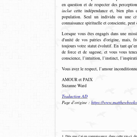
en question et de respecter des perceptio
inclut
cette indépendance et, bien plus 
population. Seul un individu ou une ci
connaissance spirituelle et consciente, peut
Lorsque vous êtes engagés dans une missi
d'unité de vos patries d'origine, mais, 
toujours votre statut évolutif. En tant qu’e
de force et de sagesse, et vous vous ten
conscience, l’intuition, l’instinct, l’inspirat
Vous avez le respect, l’amour inconditionnel
AMOUR et PAIX
Suzanne Ward
Traduction AD
Page d’origine :
https://www.matthewbooks
1. Dès que j’ai eu connaissance, dans cette vie-ci, de