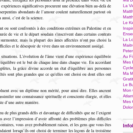
Ma Bo
s expériences significatives procurent une élévation bien au-delà de
La Vi
serpentins abondants de l’amour coulent naturellement partout où
Matth
Matt
aussi, c’est de la science.
Le Ki
 ou sont confrontés à des conditions extrêmes en Palestine et en
Inspi
urée de vie et le départ soudain s'inscrivent dans certains contrats
Ense
 surmonter, mais la plupart des âmes affectées n'ont pas choisi la
La Lo
Mait
ficiles et le désespoir de vivre dans un environnement assiégé.
Pete
 situations. L'évolution de l'âme vient d'une expérience équilibrée
Au Fi
 l'équilibre est le but de chaque âme dans chaque vie. En accordant
Mes 
lètes, la grâce divine accorde un état d'équilibre aux personnes
Cycl
Ma M
ultés sont plus grandes que ce qu'elles ont choisi ou dont elles ont
Grati
Le B
oluent avec un diplôme non mérité, pour ainsi dire. Elles ancrent
Mon 
similer une connaissance spirituelle et consciente élargie, et elles
Atlan
Mes 
ste d’une autre manière.
Dolo
 de plus grands défis et davantage de difficultés que ne l’exigent
s avez l’impression d’avoir affronté des problèmes plus difficiles
ontaires, vous avez probablement raison, et les gens que vous êtes
Info
endaient lorsqu’ils ont choisi de terminer les leçons de la troisième