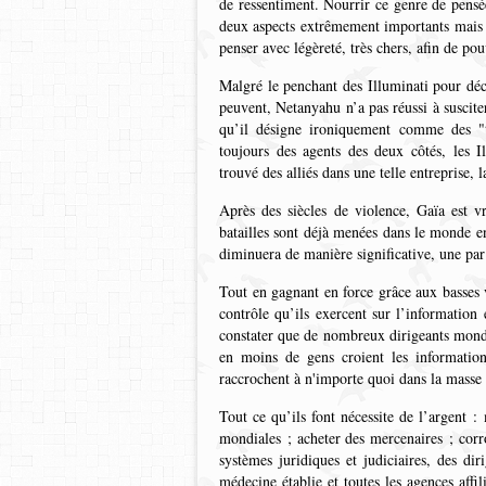
de ressentiment. Nourrir ce genre de pens
deux aspects extrêmement importants mais s
penser avec légèreté, très chers, afin de pouv
Malgré le penchant des Illuminati pour déc
peuvent, Netanyahu n’a pas réussi à suscit
qu’il désigne ironiquement comme des "te
toujours des agents des deux côtés, les I
trouvé des alliés dans une telle entreprise, l
Après des siècles de violence, Gaïa est v
batailles sont déjà menées dans le monde e
diminuera de manière significative, une par
Tout en gagnant en force grâce aux basses v
contrôle qu’ils exercent sur l’information
constater que de nombreux dirigeants mondi
en moins de gens croient les information
raccrochent à n'importe quoi dans la masse
Tout ce qu’ils font nécessite de l’argent :
mondiales ; acheter des mercenaires ; corr
systèmes juridiques et judiciaires, des diri
médecine établie et toutes les agences affil