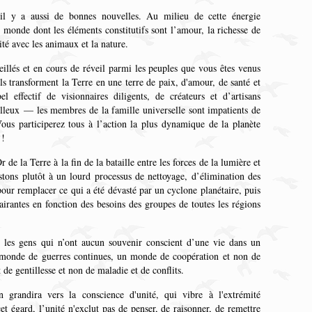
l y a aussi de bonnes nouvelles. Au milieu de cette énergie
n monde dont les éléments constitutifs sont l’amour, la richesse de
nité avec les animaux et la nature.
veillés et en cours de réveil parmi les peuples que vous êtes venus
ls transforment la Terre en une terre de paix, d'amour, de santé et
 effectif de visionnaires diligents, de créateurs et d’artisans
illeux — les membres de la famille universelle sont impatients de
 Vous participerez tous à l’action la plus dynamique de la planète
 !
de la Terre à la fin de la bataille entre les forces de la lumière et
istons plutôt à un lourd processus de nettoyage, d’élimination des
pour remplacer ce qui a été dévasté par un cyclone planétaire, puis
airantes en fonction des besoins des groupes de toutes les régions
 les gens qui n’ont aucun souvenir conscient d’une vie dans un
monde de guerres continues, un monde de coopération et non de
de gentillesse et non de maladie et de conflits.
n grandira vers la conscience d'unité, qui vibre à l'extrémité
et égard, l’unité n'exclut pas de penser, de raisonner, de remettre