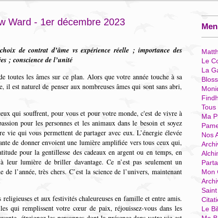
ew Ward - 1er décembre 2023
Menu
 choix de contrat d’âme vs expérience réelle ; importance des
Matt
es ; conscience de l’unité
Le Co
La G
 de toutes les âmes sur ce plan. Alors que votre année touche à sa
Blos
he, il est naturel de penser aux nombreuses âmes qui sont sans abri,
Moni
Find
Tous
ceux qui souffrent, pour vous et pour votre monde, c'est de vivre à
Ma P
assion pour les personnes et les animaux dans le besoin et soyez
Pame
tre vie qui vous permettent de partager avec eux. L’énergie élevée
Nos 
sante de donner envoient une lumière amplifiée vers tous ceux qui,
Archi
titude pour la gentillesse des cadeaux en argent ou en temps, en
Alchi
 à leur lumière de briller davantage. Ce n’est pas seulement un
Parta
 de l’année, très chers. C’est la science de l’univers, maintenant
Mon 
Arch
Sain
eligieuses et aux festivités chaleureuses en famille et entre amis.
Citat
lles qui remplissent votre cœur de paix, réjouissez-vous dans les
Le Bi
ante, étreignez les personnes dont la présence dans votre vie est