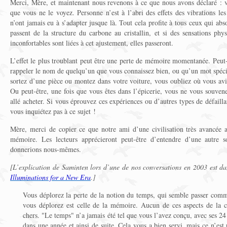
Merci, Mère, et maintenant nous revenons à ce que nous avons déclaré :
que vous ne le voyez. Personne n’est à l’abri des effets des vibrations les
n’ont jamais eu à s’adapter jusque là. Tout cela profite à tous ceux qui ab
passent de la structure du carbone au cristallin, et si des sensations ph
inconfortables sont liées à cet ajustement, elles passeront.
L’effet le plus troublant peut être une perte de mémoire momentanée. Peut
rappeler le nom de quelqu’un que vous connaissez bien, ou qu’un mot spéc
sortez d’une pièce ou montez dans votre voiture, vous oubliez où vous avie
Ou peut-être, une fois que vous êtes dans l’épicerie, vous ne vous souvene
allé acheter. Si vous éprouvez ces expériences ou d’autres types de défaillanc
vous inquiétez pas à ce sujet !
Mère, merci de copier ce que notre ami d’une civilisation très avancée 
mémoire. Les lecteurs apprécieront peut-être d’entendre d’une autre s
donnerions nous-mêmes.
[L’explication de Saminten lors d’une de nos conversations en 2003 est 
Illuminations for a New Era
.]
Vous déplorez la perte de la notion du temps, qui semble passer comme
vous déplorez est celle de la mémoire. Aucun de ces aspects de la c
chers. "Le temps" n’a jamais été tel que vous l’avez conçu, avec ses 24
dans une année et ainsi de suite. Cela vous a bien servi, mais ce n’est 