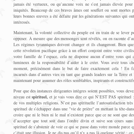
jamais été vertueux, ou qu’aucune voix ne s’est jamais élevée pour pr
iniquités. Beaucoup de ces braves âmes ont souffert ou sont mortes p
leurs bonnes œuvres a été défaite par les générations suivantes qui on
intéressés.
Maintenant, la volonté collective du peuple est en train de se lever po
opposer. À mesure que des mensonges sont révélés, on en raconte d’aut
Les régimes tyranniques doivent changer et ils changeront. Bien que 
cette révolution pacifique grâce à un effort conjoint entre votre civi
votre famille de l’espace, cela ne dispense aucun d’entre vous qui 
lumineux de la responsabilité d’aider à le créer. Vous avez tous ch
moment, précisément dans le but de faire exactement cela ! En fai
incarnés dans d’autres vies en tant que grands leaders sur la Terre et 
maintenant pour assumer des rôles semblables, inspirants et constructifs
Pour que des instances dirigeantes intègres soient possibles, vous deve
spirituel,
niveau est
et je vais vous dire ce qui N’EST PAS spirituel :
de vos multiples religions. N’est pas spirituelle l’autosatisfaction tr
spirituel de s’échapper dans une "vie de prière" en mettant la tête-dans-
croire que ni le bien ni le mal n’existent parce que ce ne sont que des
d’accepter que tout soit dans l’ordre divin et suive son cours sans 
spirituel de s’abstenir de voir ce qui se passe dans votre monde parce 
c’était une illusion. Je ne dis pas qu’il n’y a pas là quelque vérité ; ce 