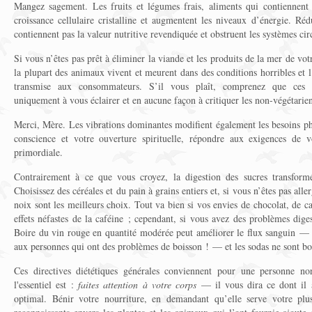
Mangez sagement. Les fruits et légumes frais, aliments qui contiennent 
croissance cellulaire cristalline et augmentent les niveaux d’énergie. Rédu
contiennent pas la valeur nutritive revendiquée et obstruent les systèmes cir
Si vous n’êtes pas prêt à éliminer la viande et les produits de la mer de v
la plupart des animaux vivent et meurent dans des conditions horribles et l
transmise aux consommateurs. S’il vous plaît, comprenez que ces 
uniquement à vous éclairer et en aucune façon à critiquer les non-végétarie
Merci, Mère. Les vibrations dominantes modifient également les besoins phy
conscience et votre ouverture spirituelle, répondre aux exigences de 
primordiale.
Contrairement à ce que vous croyez, la digestion des sucres transformé
Choisissez des céréales et du pain à grains entiers et, si vous n’êtes pas all
noix sont les meilleurs choix. Tout va bien si vos envies de chocolat, de ca
effets néfastes de la caféine ; cependant, si vous avez des problèmes diges
Boire du vin rouge en quantité modérée peut améliorer le flux sanguin — c
aux personnes qui ont des problèmes de boisson ! — et les sodas ne sont b
Ces directives diététiques générales conviennent pour une personne n
l'essentiel est :
faites attention à votre corps
— il vous dira ce dont il
optimal. Bénir votre nourriture, en demandant qu’elle serve votre plu