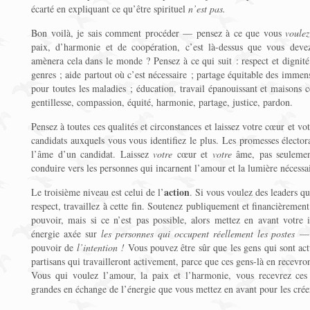
écarté en expliquant ce qu’être spirituel
n’est pas.
Bon voilà, je sais comment procéder — pensez à ce que vous
voulez
paix, d’harmonie et de coopération, c’est là-dessus que vous deve
amènera cela dans le monde ? Pensez à ce qui suit : respect et dignité 
genres ; aide partout où c’est nécessaire ; partage équitable des immen
pour toutes les maladies ; éducation, travail épanouissant et maisons c
gentillesse, compassion, équité, harmonie, partage, justice, pardon.
Pensez à toutes ces qualités et circonstances et laissez votre cœur et vo
candidats auxquels vous vous identifiez le plus. Les promesses électora
l’âme d’un candidat. Laissez
votre
cœur et
votre
âme, pas seulement
conduire vers les personnes qui incarnent l’amour et la lumière nécess
action
Le troisième niveau est celui de l’
. Si vous voulez des leaders qu
respect, travaillez à cette fin. Soutenez publiquement et financièremen
pouvoir, mais si ce n’est pas possible, alors mettez en avant votre 
énergie axée sur
les personnes qui occupent réellement les postes
— j
pouvoir de
l’intention !
Vous pouvez être sûr que les gens qui sont act
partisans qui travailleront activement, parce que ces gens-là en recevr
Vous qui voulez l’amour, la paix et l’harmonie, vous recevrez ces
grandes en échange de l’énergie que vous mettez en avant pour les crée