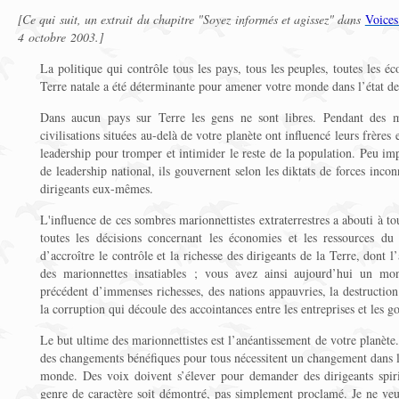
[Ce qui suit, un extrait du chapitre "Soyez informés et agissez" dans
Voices
4 octobre 2003.]
La politique qui contrôle tous les pays, tous les peuples, toutes les é
Terre natale a été déterminante pour amener votre monde dans l’état de 
Dans aucun pays sur Terre les gens ne sont libres. Pendant des mi
civilisations situées au-delà de votre planète ont influencé leurs frères
leadership pour tromper et intimider le reste de la population. Peu imp
de leadership national, ils gouvernent selon les diktats de forces inco
dirigeants eux-mêmes.
L'influence de ces sombres marionnettistes extraterrestres a abouti à tou
toutes les décisions concernant les économies et les ressources d
d’accroître le contrôle et la richesse des dirigeants de la Terre, dont l
des marionnettes insatiables ; vous avez ainsi aujourd’hui un mo
précédent d’immenses richesses, des nations appauvries, la destructio
la corruption qui découle des accointances entre les entreprises et les 
Le but ultime des marionnettistes est l’anéantissement de votre pl
des changements bénéfiques pour tous nécessitent un changement dans le
monde. Des voix doivent s’élever pour demander des dirigeants spir
genre de caractère soit démontré, pas simplement proclamé. Je ne veu