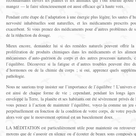
reconnaissants envers les plantes et les animaux qui l’ont fournie ajoute
mangez — le faire silencieusement est aussi efficace qu’à haute voix.
Pendant cette étape de l’adaptation à une énergie plus légère, les sautes d’h
nervosité inhabituelles sont naturelles, et les médicaments prescrits po
exacerbent. Si vous prenez des médicaments pour d’autres problèmes de sa
de la réduction du dosage.
Mieux encore, demandez lui si des remèdes naturels peuvent offrir la
prolifération de produits chimiques dans les médicaments et les aliment
mécanismes d’auto-guérison du corps et des autres processus naturels, c
l’équilibre. Découvrez si la fatigue et d’autres troubles peuvent être 
d’hormones ou de la chimie du corps ; si oui, apprenez quels supplément
pathologie.
Nous ne saurions trop insister sur l’importance de l’équilibre ! L’univers e
est ainsi de chaque forme de vie ; cependant, pendant les longs âges 
enveloppé la Terre, la planète et ses habitants ont été sévèrement privés de 
vous pensez à l’action de maintenir l’équilibre, voyez-la comme un jeu 
perpétuellement en fonction de la condition de votre corps, de votre psych
alors voir que le mouvement optimal est un basculement doux.
LA MÉDITATION est particulièrement utile pour maintenir ou retrouver 
moyens que de s’asseoir en silence ou d’écouter de beaux sons composés sp