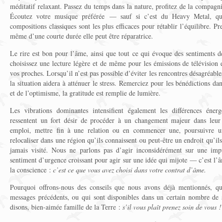
méditatif relaxant. Passez du temps dans la nature, profitez de la compagni
Écoutez votre musique préférée — sauf si c’est du Heavy Metal, qui
compositions classiques sont les plus efficaces pour rétablir l’équilibre. 
même d’une courte durée elle peut être réparatrice.
Le rire est bon pour l’âme, ainsi que tout ce qui évoque des sentiments de 
choisissez une lecture légère et de même pour les émissions de télévision 
vos proches. Lorsqu’il n’est pas possible d’éviter les rencontres désagréable
la situation aidera à atténuer le stress. Remerciez pour les bénédictions dans
et de l’optimisme, la gratitude est remplie de lumière.
Les vibrations dominantes intensifient également les différences éner
ressentent un fort désir de procéder à un changement majeur dans leur 
emploi, mettre fin à une relation ou en commencer une, poursuivre 
relocaliser dans une région qu’ils connaissent ou peut-être un endroit qu’i
jamais visité. Nous ne parlons pas d’agir inconsidérément sur une imp
sentiment d’urgence croissant pour agir sur une idée qui mijote — c’est l’â
la conscience :
c’est ce que vous avez choisi dans votre contrat d’âme.
Pourquoi offrons-nous des conseils que nous avons déjà mentionnés, qu
messages précédents, ou qui sont disponibles dans un certain nombre de 
disons, bien-aimée famille de la Terre :
s’il vous plaît prenez soin de vous !