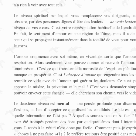
n’a rien à voir avec tout cela.
Le niveau spirituel sur lequel vous remplacerez vos dirigeants,
obscure, par des personnes dignes d’être des leaders —
de vrais leader
niveau de vos cœurs. C’est votre représentation habituelle de l’endroit
En fait, le sentiment d’amour est une région de l’âme, mais il a de p
cœur qui se propagent instantanément dans la totalité de vous pour vous
le corps.
L’amour commence avec soi-même, en vivant de sorte que l’amour d
respiration. Alors seulement vous pouvez donner et recevoir l’amour. 
omniprésent. C’est ce qui transforme la morosité de l’esprit en plénitud
manque en prospérité. C’est
l’absence d’amour
qui engendre tous les 
remplir ce vide avec de l’amour qui guérira les douleurs. Ce n’est 
apporte la misère, la privation et le mal ! C’est vous demander si
pouvoir envoyer cette énergie — elle cherchera son chemin vers le vid
mental
Le deuxième niveau est
— une pensée profonde pour discerner 
l’est pas, au lieu d’accepter ce que disent les candidats. Le hic est : 
quelle information ne l’est pas ? À quelles sources peut-on se fier ?
avez été trompés pendant des éons par quelques âmes dont l’intentio
vous. L’accès à la vérité n’est donc pas facile. Comment puis-je exprim
« choses à ne pas faire »(1) ? Je préfère toujours être positif dans mes