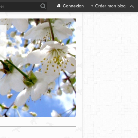
Connexion
+
Créer mon blog
e