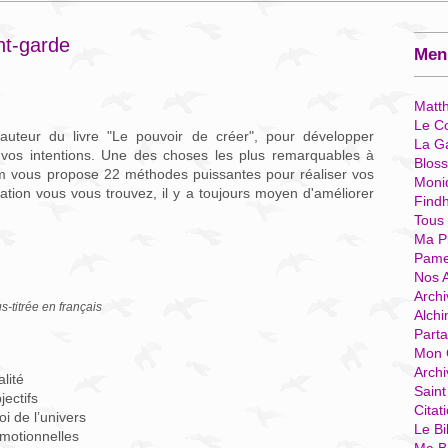
nt-garde
Menu
Matt
Le Co
auteur du livre "Le pouvoir de créer", pour développer
La G
 vos intentions. Une des choses les plus remarquables à
Blos
m vous propose 22 méthodes puissantes pour réaliser vos
Moni
uation vous vous trouvez, il y a toujours moyen d'améliorer
Find
Tous
Ma P
Pame
Nos 
Archi
s-titrée en français
Alchi
Parta
Mon 
Arch
lité
Sain
ectifs
Citat
loi de l’univers
Le Bi
émotionnelles