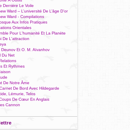
îte À Outils
e Derrière Le Voile
ew Ward – L’université De L’âge D’or
hew Ward - Compilations
osque Aux Infos Pratiques
rations Orientales
mble Pour L'humanité Et La Planète
i De L'attraction
reya
r Deunov Et O. M. Aïvanhov
l Du Net
Relations
es Et Rythmes
aison
tude
ut De Notre Âme
Carnet De Bord Avec Hildegarde
tide, Lémurie, Telos
Coups De Cœur En Anglais
res Cannon
lettre