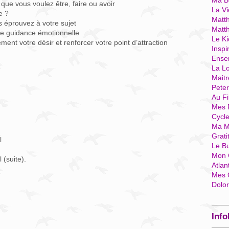
Ma Bo
 que vous voulez être, faire ou avoir
La Vi
e ?
Matth
s éprouvez à votre sujet
Matt
de guidance émotionnelle
Le Ki
ment votre désir et renforcer votre point d’attraction
Inspi
Ense
La Lo
Mait
Pete
Au Fi
Mes 
Cycl
Ma M
Grati
l
Le B
Mon 
 (suite).
Atlan
Mes 
Dolo
Info