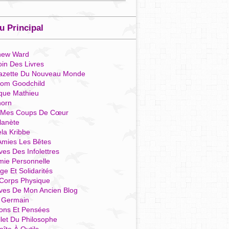
 Principal
hew Ward
in Des Livres
azette Du Nouveau Monde
som Goodchild
que Mathieu
horn
 Mes Coups De Cœur
lanète
la Kribbe
Amies Les Bêtes
ves Des Infolettres
mie Personnelle
ge Et Solidarités
Corps Physique
ives De Mon Ancien Blog
t Germain
ions Et Pensées
llet Du Philosophe