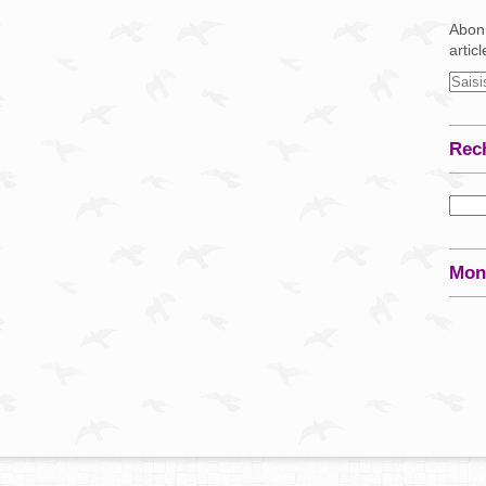
Abonn
artic
Rec
Mon