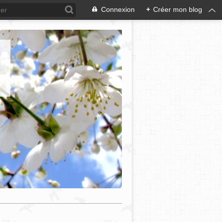
Connexion
+
Créer mon blog
e