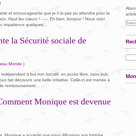
)
Abonn
rante et encourageante que je n’ai pas pu attendre pour la
artic
e)s. Haut les cœurs ! ----- Eh bien, bonjour ! Nous voici
c impatience quelques...
te la Sécurité sociale de
Rec
veau Monde
)
indépendant à but non lucratif, en accès libre, sans pub,
Mon
us fait découvrir une belle initiative. Celle-ci est menée à
 de remboursement...
Comment Monique est devenue
e, Monique a accepté que nous diffusions son histoire