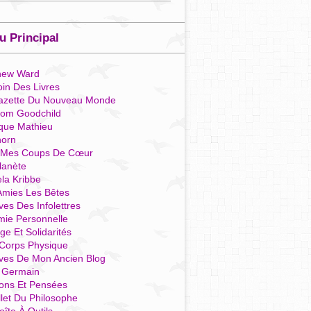
 Principal
hew Ward
in Des Livres
azette Du Nouveau Monde
som Goodchild
que Mathieu
horn
 Mes Coups De Cœur
lanète
la Kribbe
Amies Les Bêtes
ves Des Infolettres
mie Personnelle
ge Et Solidarités
Corps Physique
ives De Mon Ancien Blog
t Germain
ions Et Pensées
llet Du Philosophe