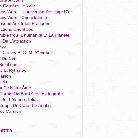
îte À Outils
e Derrière Le Voile
ew Ward – L’université De L’âge D’or
hew Ward - Compilations
osque Aux Infos Pratiques
rations Orientales
mble Pour L'humanité Et La Planète
i De L'attraction
reya
r Deunov Et O. M. Aïvanhov
l Du Net
Relations
es Et Rythmes
aison
tude
ut De Notre Âme
Carnet De Bord Avec Hildegarde
tide, Lémurie, Telos
Coups De Cœur En Anglais
res Cannon
lettre