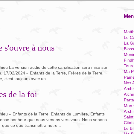
Menu
Matt
Le Co
La G
 s'ouvre à nous
Blos
Moni
Find
Tous
ieu La version audio de cette canalisation sera mise sur
Ma P
 17/02/2024 « Enfants de la Terre, Frères de la Terre,
Pame
, c'est toujours avec un...
Nos 
Archi
es de la foi
Alchi
Parta
Mon 
Arch
ieu « Enfants de la Terre, Enfants de Lumière, Enfants
Sain
immense bonheur que nous venons vers vous. Nous venons
Citat
r que ce que transmettra notre...
Le Bi