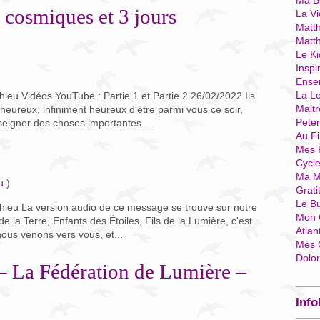
Ma Bo
cosmiques et 3 jours
La Vi
Matth
Matt
Le Ki
Inspi
Ense
La Lo
ieu Vidéos YouTube : Partie 1 et Partie 2 26/02/2022 Ils
Mait
eureux, infiniment heureux d'être parmi vous ce soir,
Pete
seigner des choses importantes....
Au Fi
Mes 
Cycl
Ma M
u
)
Grati
Le B
hieu La version audio de ce message se trouve sur notre
Mon 
la Terre, Enfants des Étoiles, Fils de la Lumière, c'est
Atlan
ous venons vers vous, et...
Mes 
Dolo
 La Fédération de Lumière –
Info