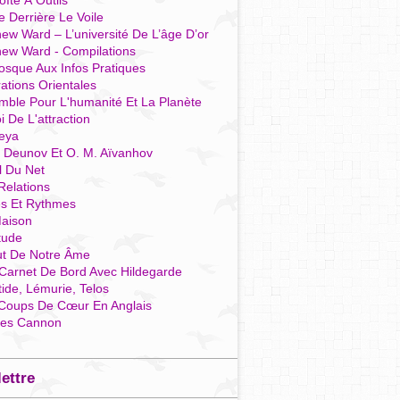
îte À Outils
e Derrière Le Voile
ew Ward – L’université De L’âge D’or
hew Ward - Compilations
osque Aux Infos Pratiques
rations Orientales
mble Pour L'humanité Et La Planète
i De L'attraction
reya
r Deunov Et O. M. Aïvanhov
l Du Net
Relations
es Et Rythmes
aison
tude
ut De Notre Âme
Carnet De Bord Avec Hildegarde
tide, Lémurie, Telos
Coups De Cœur En Anglais
res Cannon
lettre