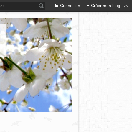
Connexion
+
Créer mon blog
e