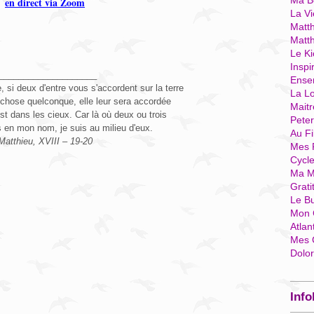
Ma Bo
en direct via Zoom
La Vi
Matth
Matt
Le Ki
Inspi
____________________
Ense
 si deux d'entre vous s'accordent sur la terre
La Lo
chose quelconque, elle leur sera accordée
Mait
st dans les cieux. Car là où deux ou trois
Pete
 en mon nom, je suis au milieu d'eux.
Au Fi
Matthieu, XVIII – 19-20
Mes 
Cycl
Ma M
Grati
Le B
Mon 
Atlan
Mes 
Dolo
Info