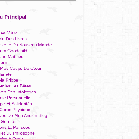
 Principal
hew Ward
in Des Livres
azette Du Nouveau Monde
som Goodchild
que Mathieu
horn
 Mes Coups De Cœur
lanète
la Kribbe
Amies Les Bêtes
ves Des Infolettres
mie Personnelle
ge Et Solidarités
Corps Physique
ives De Mon Ancien Blog
t Germain
ions Et Pensées
llet Du Philosophe