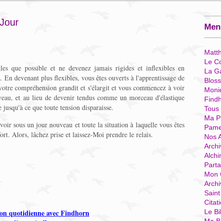
 Jour
Menu
Matt
Le Co
les que possible et ne devenez jamais rigides et inflexibles en
La G
e. En devenant plus flexibles, vous êtes ouverts à l'apprentissage de
Blos
votre compréhension grandit et s'élargit et vous commencez à voir
Moni
veau, et au lieu de devenir tendus comme un morceau d'élastique
Find
 jusqu'à ce que toute tension disparaisse.
Tous
Ma P
voir sous un jour nouveau et toute la situation à laquelle vous êtes
Pame
rt. Alors, lâchez prise et laissez-Moi prendre le relais.
Nos 
Archi
Alchi
Parta
Mon 
Arch
Sain
Citat
on quotidienne avec Findhorn
Le Bi