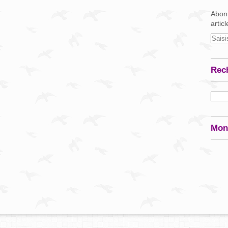
Abonn
artic
Rec
Mon