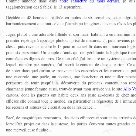
Comme annoncé dans dans
notre Infolettre du mois dernier
, je sui
(agglomération des Sables) le 13 septembre.
Décidée en 48 heures et réalisée en moins de six semaines, cette migratio
harmonieusement que tout ce que j’aurais pu imaginer dans mes rêves les pl
Jugez plutôt : une adorable filleule et son mari, habitant à environ une he
premier repérage (reportage photo… prise de mesures…), puis revenus pour 
clés… puis revenus encore le 13 pour m’accueillir dans mon nouveau logi
pour six personnes. Un couple d’amis qui ont géré toute la logistique tran
compétences dignes de pros. De mon côté j’ai instauré un système de carton
lequel, numéro par numéro, j’ai inscrit le contenu de chaque carton. Ce 
de noter dans quel carton se trouvaient les casseroles et les couverts au p
une casserole, une poêle, un couteau, une fourchette et une cuiller pio
permettre de tenir jusqu’à la découverte du précieux contenu non rép
charmante jeune femme aussi, trouvée avant mon arrivée via le site
Allo Vo
cartons, dont les parents ont habité deux ans juste au-dessus de chez mo
efficace elle connaît tout le monde, en particulier la régisseuse de l’immeub
les recoins et astuces de circulation de la résidence...
Bref, de magnifiques rencontres, des aides efficaces et souriantes arrivées d
lorsqu’un projet est dans la justesse, les portes s’ouvrent toutes grandes e
une merveilleuse fluidité…