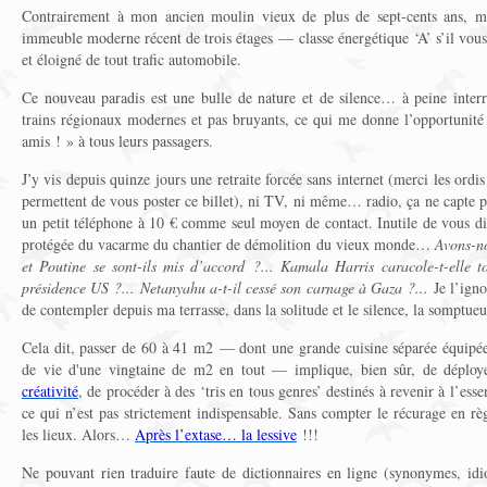
Contrairement à mon ancien moulin vieux de plus de sept-cents ans, ma
immeuble moderne récent de trois étages — classe énergétique ‘A’ s’il vous
et éloigné de tout trafic automobile.
Ce nouveau paradis est une bulle de nature et de silence… à peine inter
trains régionaux modernes et pas bruyants, ce qui me donne l’opportunité
amis ! » à tous leurs passagers.
J’y vis depuis quinze jours une retraite forcée sans internet (merci les ord
permettent de vous poster ce billet), ni TV, ni même… radio, ça ne capte
un petit téléphone à 10 € comme seul moyen de contact. Inutile de vous di
protégée du vacarme du chantier de démolition du vieux monde…
Avons-no
et Poutine se sont-ils mis d’accord ?... Kamala Harris caracole-t-elle t
présidence US ?... Netanyahu a-t-il cessé son carnage à Gaza ?...
Je l’ign
de contempler depuis ma terrasse, dans la solitude et le silence, la somptu
Cela dit, passer de 60 à 41 m2 — dont une grande cuisine séparée équipée
de vie d'une vingtaine de m2 en tout — implique, bien sûr, de déployer
créativité
, de procéder à des ‘tris en tous genres’ destinés à revenir à l’esse
ce qui n’est pas strictement indispensable. Sans compter le récurage en r
les lieux. Alors…
Après l’extase… la lessive
!!!
Ne pouvant rien traduire faute de dictionnaires en ligne (synonymes, idio