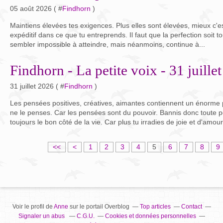
05 août 2026 ( #
Findhorn
)
Maintiens élevées tes exigences. Plus elles sont élevées, mieux c'es
expéditif dans ce que tu entreprends. Il faut que la perfection soit to
sembler impossible à atteindre, mais néanmoins, continue à...
Findhorn - La petite voix - 31 juille
31 juillet 2026 ( #
Findhorn
)
Les pensées positives, créatives, aimantes contiennent un énorme 
ne le penses. Car les pensées sont du pouvoir. Bannis donc toute
toujours le bon côté de la vie. Car plus tu irradies de joie et d'amour,
<<
<
1
2
3
4
5
6
7
8
9
Voir le profil de
Anne
sur le portail Overblog
Top articles
Contact
Signaler un abus
C.G.U.
Cookies et données personnelles