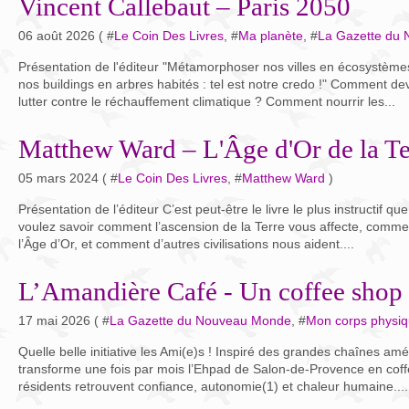
Vincent Callebaut – Paris 2050
06 août 2026 ( #
Le Coin Des Livres
, #
Ma planète
, #
La Gazette du
Présentation de l'éditeur "Métamorphoser nos villes en écosystèmes,
nos buildings en arbres habités : tel est notre credo !" Comment de
lutter contre le réchauffement climatique ? Comment nourrir les...
Matthew Ward – L'Âge d'Or de la Te
05 mars 2024 ( #
Le Coin Des Livres
, #
Matthew Ward
)
Présentation de l’éditeur C’est peut-être le livre le plus instructif que
voulez savoir comment l’ascension de la Terre vous affecte, commen
l’Âge d’Or, et comment d’autres civilisations nous aident....
L’Amandière Café - Un coffee shop
17 mai 2026 ( #
La Gazette du Nouveau Monde
, #
Mon corps physi
Quelle belle initiative les Ami(e)s ! Inspiré des grandes chaînes a
transforme une fois par mois l’Ehpad de Salon-de-Provence en coffe
résidents retrouvent confiance, autonomie(1) et chaleur humaine....