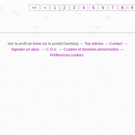
<<
<
1
2
3
4
5
6
7
8
9
Voir le profil de
Anne
sur le portail Overblog
Top articles
Contact
Signaler un abus
C.G.U.
Cookies et données personnelles
Préférences cookies