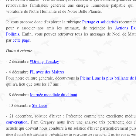
retrouvailles familiales, génèrent une énergie lumineuse palpable qui
vibratoire de Notre Humanité et de Notre Belle Planète.
Je vous propose donc d'explorer la rubrique
Partage et solidarités
récemment 
pour y associer nos amis les animaux, de rejoindre les
Actions Ex
Pollinis
. Enfin, vous pouvez retrouver tous les messages de Noël de Mat
par
cette page
.
Dates à retenir
- 2 décembre
#Giving Tuesday
- 4 décembre
PL avec des Maîtres
Pour notre culture générale, découvrons la
Pleine Lune la plus brillante de 
qui n'a lieu que tous les 17 ans !
- 8 décembre
Journée mondiale du climat
- 13 décembre
Ste Luce
- 21 décembre, solstice d'hiver : Présentée comme une excellente mé
conversation
, Pam Gregory nous livre une analyse très pertinente des év
actuels qui doivent nous conduire à un solstice d'hiver particulièrement puiss
titres français très aléatoires, rafraîchissez la page pour les retrouver, il arrive que ça ma