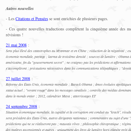
Autres nouvelles
- Les
Citations et Pensées
se sont enrichies de plusieurs pages.
- Ces quatre nouvelles traductions complètent la cinquième année des 
révisions !
21 mai 2008
:
Sens plus élevé des catastrophes au Myanmar et en Chine ; réduction de la négativité ; ex
économie mondiale, partage ; karma de troisième densité ; sources de lumière ; Obama à
américaine, fin du "gouvernement secret" ; ne craignez pas les prédictions et affirmations
s'accompliront ; précautions nécessaires dans les communications télépathiques ; "devoi
27 juillet 2008
:
Réforme des États-Unis, économie mondiale ; Barack Obama ; âmes évoluées apolitiques ; 
statut actuel ; "voyant rouge" dans les messages canalisés ; contrôle des médias domina
dans le monde entier ; 2012, calendrier Maya ; atterrissages ET
24 septembre 2008
:
Situation économique mondiale, la cupidité et la corruption ont conduit au "krach", résul
sera président des États-Unis, autres dirigeants nationaux ; commentaire au sujet d'une
prédictions qui ne se réaliseront pas ; mauvais rêves ; philosophie chiropratique ; régim
des maîtres ascensionnés et autres ; uniquement des êtres de lumière hors-planète près de