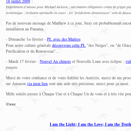
18 juillet 2009
:
Déferlement d’amour pour Michael Jackson ; vaccination obligatoire contre la grippe porc
économique ; évolution spirituelle en cours ; les "prédictions désastreuses" sont de fauss
Pas de nouveau message de Matthew à ce jour, Suzy est probablement encore 
installation au Panama.
- Dimanche 1
février -
PL avec des Maîtres
er
Pour notre culture générale
découvrons cette PL
"des Neiges", ou "de Glace
Purification et du Renouveau"...
- Mardi 17 février -
Nouvel An chinois
et Nouvelle Lune avec éclipse :
vid
français.
Merci de votre confiance et de votre fidélité les Ami(e)s, merci de me proc
sur Amazon
via mon lien
sont une aide très précieuse, merci pour ça aussi.
Mille soleils joyeux à Chaque Une et à Chaque Un de vous et à très vite pour
@nne
I am the Light; I am the Love; I am the Trut