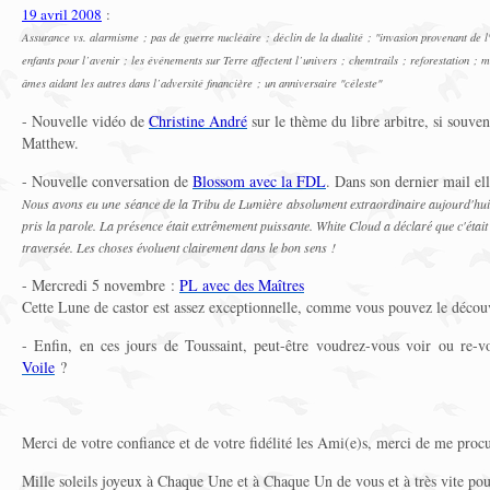
19 avril 2008
:
Assurance vs. alarmisme ; pas de guerre nucléaire ; déclin de la dualité ; "invasion provenant de l
enfants pour l’avenir ; les événements sur Terre affectent l’univers ; chemtrails ; reforestation 
âmes aidant les autres dans l’adversité financière ; un anniversaire "céleste"
- Nouvelle vidéo de
Christine André
sur le thème du libre arbitre, si souve
Matthew.
- Nouvelle conversation de
Blossom avec la FDL
. Dans son dernier mail ell
Nous avons eu une séance de la Tribu de Lumière absolument extraordinaire aujourd'hui.
pris la parole. La présence était extrêmement puissante. White Cloud a déclaré que c'était 
traversée. Les choses évoluent clairement dans le bon sens !
- Mercredi 5 novembre :
PL avec des Maîtres
Cette
Lune de castor
est assez exceptionnelle, comme vous pouvez le décou
- Enfin, en ces jours de Toussaint, peut-être voudrez-vous voir ou re-v
Voile
?
Merci de votre confiance et de votre fidélité les Ami(e)s, merci de me procu
Mille soleils joyeux à Chaque Une et à Chaque Un de vous et à très vite pour