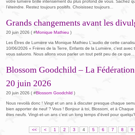
votre lumière brille intensément du plus profond de vous. Sachez qu
l’éteindre. Restez toujours positifs. Choisissez toujours...
Grands changements avant les divul
20 juin 2026 ( #
Monique Mathieu
)
Les Êtres de Lumière via Monique Mathieu L'audio de cette canalisa
10/06/2026 « Frères de la Terre, Enfants de la Lumière, c'est avec
vous saluons. Nous allons vous parler un tout petit peu de ce que...
Blossom Goodchild – La Fédération
20 juin 2026
20 juin 2026 ( #
Blossom Goodchild
)
Nous revoilà donc ! Vingt et un ans à discuter presque chaque sema
bien apporter de neuf ? Vous ! Bonjour à toi, Blossom, et à Chaqu
êtes neufs. Vingt-et-un ans c’est un long temps d'éveil pour quelqu'
<<
<
1
2
3
4
5
6
7
8
9