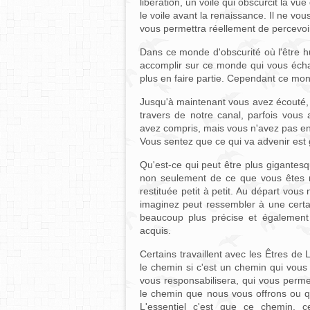
libération, un voile qui obscurcit la vu
le voile avant la renaissance. Il ne vou
vous permettra réellement de percevoi
Dans ce monde d'obscurité où l'être hum
accomplir sur ce monde qui vous échapp
plus en faire partie. Cependant ce mond
Jusqu'à maintenant vous avez écouté, v
travers de notre canal, parfois vous
avez compris, mais vous n'avez pas enc
Vous sentez que ce qui va advenir est
Qu'est-ce qui peut être plus gigantes
non seulement de ce que vous êtes 
restituée petit à petit. Au départ v
imaginez peut ressembler à une certai
beaucoup plus précise et également
acquis.
Certains travaillent avec les Êtres d
le chemin si c'est un chemin qui vous
vous responsabilisera, qui vous perm
le chemin que nous vous offrons ou qu
L'essentiel c'est que ce chemin, c