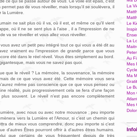
Ma Bo
e de ce qui se passe autour de vous. Ce voile est épais, c'est
La Vi
s permet pas de vous réveiller, mais lorsqu'il se soulèvera, il
Matth
r la Lumière.
Matt
ain ne sait plus où il va, où il est, et même ce qu'il vient
Le Ki
e, où il ne se sent plus à l'aise , il a l'impression de ne
Inspi
e va se réveiller et vous allez vous réveiller.
Ense
La Lo
ous avez un petit peu intégré tout ce qui vous a été dit au
Mait
 avez vraiment eu l'impression de grandir parce que vous
Pete
ore été dans le réel réveil. Vous êtes simplement au bord.
Au Fi
 gigantesque, mais vous ne savez pas quoi.
Mes 
Cycl
que que le réveil ? La mémoire, la souvenance, la mémoire
Ma M
mais de ce que vous avez été. Cette mémoire vous sera
Grati
ous n'aurez même pas conscience que ce que vous pensez ou
Le B
ne réalité, puis progressivement cela se fera d'une façon
Mon 
 plus souvent. Le réveil n'est pas encore complètement
Atlan
Mes 
Dolo
e Lumière, avec nous ou avec notre mouvance ; peu importe
 mènera vers la Lumière et l'Amour, si c'est un chemin qui
ettra de mieux vous comprendre, donc peu importe si c'est
Info
e d'autres Êtres pourront offrir à d'autres êtres humains.
elui que certains de vous fréquentent depuis de très