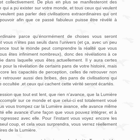
 et collectivement. De plus en plus se manifesteront des
e qui a pu exister sur votre monde, et tous ceux qui veulent
veulent pas parler des civilisations extraordinaires qui ont
e pouvoir afin que ce passé fabuleux puisse être révélé à
ordinaire parce qu'énormément de choses vous seront
t vous n'êtes pas seuls dans l'univers (et ça, avec un peu
gence tout le monde peut comprendre la réalité que vous
vous êtes infiniment nombreux), donc des révélations à ce
ée dans laquelle vous êtes actuellement. Il y aura certes
our la révélation de certains pans de votre histoire, mais
core les capacités de perception, celles de retrouver non
retrouver aussi des bribes, des pans de civilisations qui
 occultée ,et ceux qui cachent cette vérité seront écartés.
ession que tout est lent, que rien n'avance, que la Lumière
accomplir sur ce monde et que celui-ci est totalement voué
vous vous trompez car la Lumière avance, elle avance même
té elle avance d'une façon que vous pouvez intégrer, et à
rogressez avec elle. Pour l'instant vous voyez encore les
 seul coup, et cela vous surprendra, vous verrez réellement
naires de la Lumière.