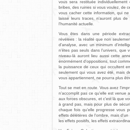
vous sera restituée individuellement
bribes, des ruines si vous voulez, de c
vous cacher cette information, qui ne 
laissé leurs traces, n'auront plus d
l'humanité actuelle.
Vous êtes dans une période extra
révélées : la réalité que non seulemen
d'analyse, avec un minimum d'intelli
n'êtes pas seuls dans l'univers, que 
niveau-là auront lieu aussi cette ann
énormément d'oppositions, tout comme p
la puissance de ceux qui occultent en
seulement qui vous avez été, mais de 
vous appartiennent, ne pourra plus être
Tout se met en route. Vous avez l'impr
n'accomplit pas ce qu'elle est venue 
aux forces obscures, et c'est là que 
à grand pas, mais pour plus de sécuri
chaque fois qu'elle progresse vous p
effets délétères de l'ombre, mais d'un
les effets positifs, les effets extraordi