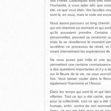
Vos Frères Galactiques sont très nom
l'humanité, à vous aider afin que vous
été, ce que vous êtes. Vos facultés vo
sont là, en vous, mais le voile est en
Nous avons parcouru un long chemin. 
qui ont cheminé un moment et qui sont p
qu'ils pouvaient prendre. Certains
personnelles, peuvent se rendormir u
mais ils se réveilleront le moment 
accélérer ce processus de réveil, et
vivant intensément les expériences de l
Ne vous posez pas mille et une qu
permettent une certaine connaissance
a des questions importantes et il y a d
sur le fleuve de la vie, ne vous accr
fois. Vous laisser couler dans le fleu
également l'harmonie et l'Amour.
Dans les temps qui sont là et qui vi
offertes. Tout ce qui a été caché, qu
pour la collectivité, tout ce qui a été
humain, enfin, sortira de son sommeil,
beau, ce qui est bon pour lui et pou