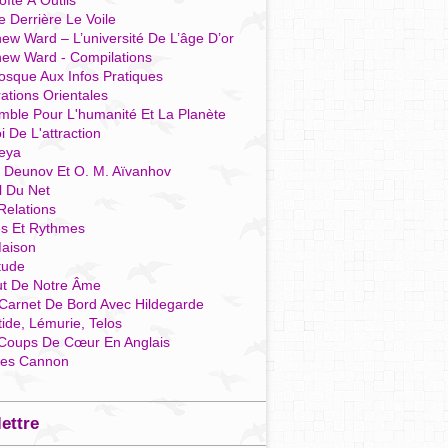
îte À Outils
e Derrière Le Voile
ew Ward – L’université De L’âge D’or
hew Ward - Compilations
osque Aux Infos Pratiques
rations Orientales
mble Pour L'humanité Et La Planète
i De L'attraction
reya
r Deunov Et O. M. Aïvanhov
l Du Net
Relations
es Et Rythmes
aison
tude
ut De Notre Âme
Carnet De Bord Avec Hildegarde
tide, Lémurie, Telos
Coups De Cœur En Anglais
res Cannon
lettre