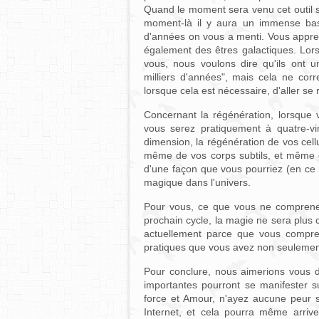
Quand le moment sera venu cet outil se
moment-là il y aura un immense bas
d'années on vous a menti. Vous appren
également des êtres galactiques. Lor
vous, nous voulons dire qu'ils ont u
milliers d'années", mais cela ne corr
lorsque cela est nécessaire, d'aller se
Concernant la régénération, lorsque
vous serez pratiquement à quatre-vin
dimension, la régénération de vos cell
même de vos corps subtils, et même de
d'une façon que vous pourriez (en ce
magique dans l'univers.
Pour vous, ce que vous ne comprenez 
prochain cycle, la magie ne sera plus c
actuellement parce que vous compr
pratiques que vous avez non seulemen
Pour conclure, nous aimerions vous d
importantes pourront se manifester s
force et Amour, n'ayez aucune peur s
Internet, et cela pourra même arrive