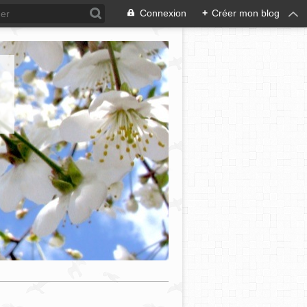
Connexion
+
Créer mon blog
e