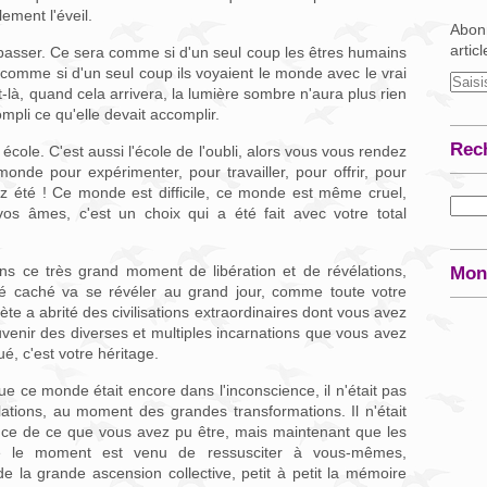
ment l'éveil.
Abonn
artic
passer. Ce sera comme si d'un seul coup les êtres humains
comme si d'un seul coup ils voyaient le monde avec le vrai
-là, quand cela arrivera, la lumière sombre n'aura plus rien
mpli ce qu'elle devait accomplir.
Rec
école. C'est aussi l'école de l'oubli, alors vous vous rendez
nde pour expérimenter, pour travailler, pour offrir, pour
ez été ! Ce monde est difficile, ce monde est même cruel,
os âmes, c'est un choix qui a été fait avec votre total
ans ce très grand moment de libération et de révélations,
Mon
é caché va se révéler au grand jour, comme toute votre
nète a abrité des civilisations extraordinaires dont vous avez
venir des diverses et multiples incarnations que vous avez
é, c'est votre héritage.
ue ce monde était encore dans l'inconscience, il n'était pas
ions, au moment des grandes transformations. Il n'était
ance de ce que vous avez pu être, mais maintenant que les
ue le moment est venu de ressusciter à vous-mêmes,
 la grande ascension collective, petit à petit la mémoire