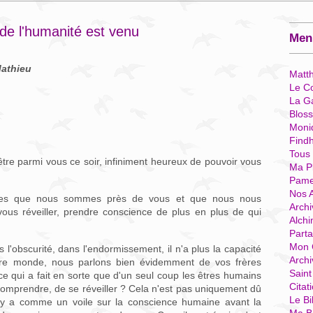
de l'humanité est venu
Menu
Mathieu
Matt
Le Co
La G
Blos
Moni
Find
Tous
re parmi vous ce soir, infiniment heureux de pouvoir vous
Ma P
Pame
Nos 
estres que nous sommes près de vous et que nous nous
Archi
vous réveiller, prendre conscience de plus en plus de qui
Alchi
Parta
Mon 
'obscurité, dans l'endormissement, il n'a plus la capacité
Arch
tre monde, nous parlons bien évidemment de vos frères
Sain
e qui a fait en sorte que d'un seul coup les êtres humains
Citat
comprendre, de se réveiller ? Cela n'est pas uniquement dû
Le Bi
l y a comme un voile sur la conscience humaine avant la