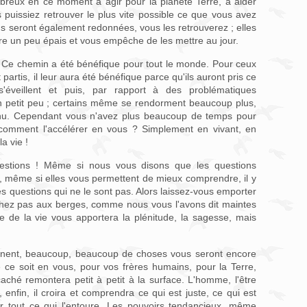
breux en ce moment à agir pour la planète Terre, à aider
 puissiez retrouver le plus vite possible ce que vous avez
us seront également redonnées, vous les retrouverez ; elles
core un peu épais et vous empêche de les mettre au jour.
Ce chemin a été bénéfique pour tout le monde. Pour ceux
artis, il leur aura été bénéfique parce qu'ils auront pris ce
 s'éveillent et puis, par rapport à des problématiques
n petit peu ; certains même se rendorment beaucoup plus,
venu. Cependant vous n'avez plus beaucoup de temps pour
 comment l'accélérer en vous ? Simplement en vivant, en
a vie !
estions ! Même si nous vous disons que les questions
, même si elles vous permettent de mieux comprendre, il y
es questions qui ne le sont pas. Alors laissez-vous emporter
ochez pas aux berges, comme nous vous l'avons dit maintes
ve de la vie vous apportera la plénitude, la sagesse, mais
ennent, beaucoup, beaucoup de choses vous seront encore
e ce soit en vous, pour vos frères humains, pour la Terre,
 caché remontera petit à petit à la surface. L'homme, l'être
 enfin, il croira et comprendra ce qui est juste, ce qui est
r tout ce qui l'entoure. Les pouvoirs tendancieux, même