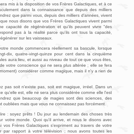
ra mis à la disposition de vos Frères Galactiques, et à ce
culement dans la connaissance que depuis des milliers
drez que parmi vous, depuis des milliers d'années, vivent
sque nous disons que vos Frères Galactiques vivent parmi
ne capacité de régénération et qu'ils peuvent vivre "des
espond pas à la réalité parce qu'ils ont tous la capacité,
 régénérer sur les vaisseaux.
 votre monde commencera réellement sa bascule, lorsque
gt-dix, quatre-vingt-quinze pour cent dans la cinquième
ules aura lieu, et aussi au niveau de tout ce que vous êtes,
 votre conscience qui ne sera plus altérée ; elle se fera
 moment) considérer comme magique, mais il n'y a rien de
pas soit n'existe pas, soit est magique, irréel. Dans un
e qu'elle est, elle ne sera plus considérée comme elle l'est
endrez que beaucoup de magies sont des sciences, des
t oubliées mais que vous ne connaissez pas forcément.
ire : soyez prêts ! Du jour au lendemain des choses très
ur votre monde. Quoi qu'il arrive, et nous le disons avec
i vos Frères Galactiques s'expriment au travers de votre
r par rapport à votre télévision ; nous avons toutes les