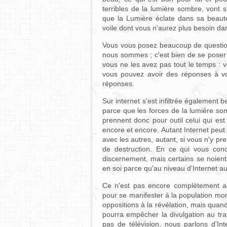
terribles de la lumière sombre, vont s
que la Lumière éclate dans sa beauté
voile dont vous n'aurez plus besoin da
Vous vous posez beaucoup de questions
nous sommes ; c'est bien de se poser 
vous ne les avez pas tout le temps : v
vous pouvez avoir des réponses à v
réponses.
Sur internet s'est infiltrée également b
parce que les forces de la lumière som
prennent donc pour outil celui qui est
encore et encore. Autant Internet peu
avec les autres, autant, si vous n'y pre
de destruction. En ce qui vous co
discernement, mais certains se noient
en soi parce qu'au niveau d'Internet au
Ce n'est pas encore complètement act
pour se manifester à la population mon
oppositions à la révélation, mais quan
pourra empêcher la divulgation au trav
pas de télévision, nous parlons d'In