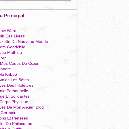
 Principal
hew Ward
in Des Livres
azette Du Nouveau Monde
som Goodchild
que Mathieu
horn
 Mes Coups De Cœur
lanète
la Kribbe
Amies Les Bêtes
ves Des Infolettres
mie Personnelle
ge Et Solidarités
Corps Physique
ives De Mon Ancien Blog
t Germain
ions Et Pensées
llet Du Philosophe