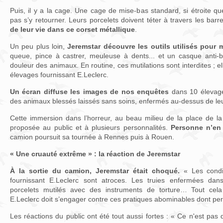
Puis, il y a la cage. Une cage de mise-bas standard, si étroite 
pas s’y retourner. Leurs porcelets doivent téter à travers les bar
de leur vie dans ce corset métallique
.
Un peu plus loin,
Jeremstar découvre les outils utilisés pour m
queue, pince à castrer, meuleuse à dents... et un casque anti-br
douleur des animaux. En routine, ces mutilations sont interdites ; 
élevages fournissant E.Leclerc.
Un écran diffuse les images de nos enquêtes
dans 10 élevage
des animaux blessés laissés sans soins, enfermés au-dessus de leu
Cette immersion dans l’horreur, au beau milieu de la place de la
proposée au public et à plusieurs personnalités.
Personne n’en 
camion poursuit sa tournée à Rennes puis à Rouen.
« Une cruauté extrême » : la réaction de Jeremstar
À la sortie du camion, Jeremstar était choqué.
« Les condi
fournissant E.Leclerc sont atroces. Les truies enfermées dan
porcelets mutilés avec des instruments de torture… Tout cela
E.Leclerc doit s’engager contre ces pratiques abominables dont per
Les réactions du public ont été tout aussi fortes : « Ce n'est pas 