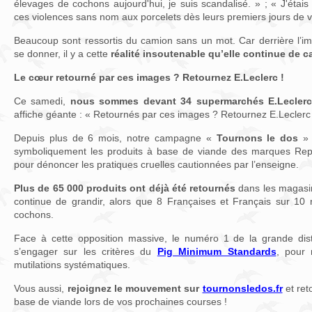
élevages de cochons aujourd'hui, je suis scandalisé. » ; « J'étais l
ces violences sans nom aux porcelets dès leurs premiers jours de v
Beaucoup sont ressortis du camion sans un mot. Car derrière l’i
se donner, il y a cette
réalité insoutenable qu’elle continue de c
Le cœur retourné par ces images ? Retournez E.Leclerc !
Ce samedi,
nous sommes devant 34 supermarchés E.Lecler
affiche géante : « Retournés par ces images ? Retournez E.Leclerc 
Depuis plus de 6 mois, notre campagne «
Tournons le dos
» 
symboliquement les produits à base de viande des marques Rep
pour dénoncer les pratiques cruelles cautionnées par l’enseigne.
Plus de
65 000 produits ont déjà été retournés
dans les magasi
continue de grandir, alors que 8 Françaises et Français sur 10 re
cochons.
Face à cette opposition massive, le numéro 1 de la grande dist
s’engager sur les critères du
Pig Minimum Standards
, pour 
mutilations systématiques.
Vous aussi,
rejoignez le mouvement sur
tournonsledos.fr
et ret
base de viande lors de vos prochaines courses !