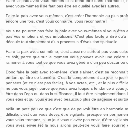
Faire la paix avec vous-mêmes c'est donc être dans l'harmonie, m
avec vous-mêmes il ne faut pas être en dualité avec les autres.
Faire la paix avec vous-mêmes, c'est créer l'harmonie au plus pro
encore une fois, c'est vous connaître, vous reconnaître !
Vous ne pourrez pas faire la paix avec vous-mêmes si vous êtes e
pas vos émotions et vos impulsions. C'est plus facile à dire qu'à f
découle tout simplement d'un processus d'évolution spirituelle.
Faire la paix avec soi-même, c'est aussi ne surtout pas vous culpa
ce soit, parce que sur le moment vous pouvez avoir une colère o
ramener à vous tout ce que vous avez généré d'un peu obscur ou d
Donc faire la paix avec soi-même, c'est s'aimer, c'est se reconnaît
en tant qu'Être de Lumière. C'est le comportement au jour le jour 
pensées (et ce n'est pas facile), à vos actes, etc., et le plus diffici
ne pas vous juger parce que vous avez toujours tendance à vous ju
être dans l'ego ou dans la suffisance, il faut être simplement dans l
vous êtes et qui vous êtes avec beaucoup plus de sagesse et surto
Voilà un petit peu ce que c'est que de pouvoir être en harmonie 
difficile, c'est que vous devez être vigilants, presque en permane
vous vous trompez, si un jour vous n'avez pas envie d'être vigilan
vous avez envie (et là nous allons peut-être vous faire sourire) d