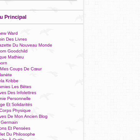
 Principal
hew Ward
in Des Livres
azette Du Nouveau Monde
som Goodchild
que Mathieu
horn
 Mes Coups De Cœur
lanète
la Kribbe
Amies Les Bêtes
ves Des Infolettres
mie Personnelle
ge Et Solidarités
Corps Physique
ives De Mon Ancien Blog
t Germain
ions Et Pensées
llet Du Philosophe