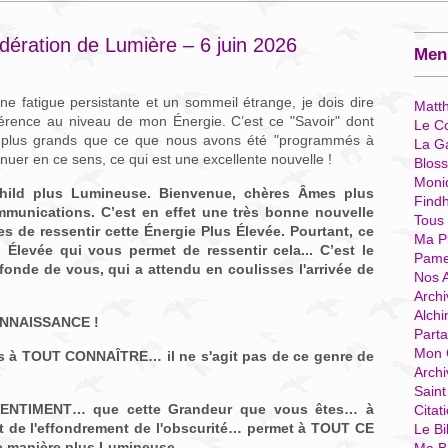
ération de Lumière – 6 juin 2026
Menu
e fatigue persistante et un sommeil étrange, je dois dire
Matt
férence au niveau de mon Énergie. C’est ce "Savoir" dont
Le Co
 plus grands que ce que nous avons été "programmés à
La G
nuer en ce sens, ce qui est une excellente nouvelle !
Blos
Moni
hild plus Lumineuse. Bienvenue, chères Âmes plus
Find
munications. C’est en effet une très bonne nouvelle
Tous
 de ressentir cette Énergie Plus Élevée. Pourtant, ce
Ma P
 Élevée qui vous permet de ressentir cela... C’est le
Pame
fonde de vous, qui a attendu en coulisses l'arrivée de
Nos 
Archi
Alchi
ONNAISSANCE !
Parta
Mon 
s à TOUT CONNAÎTRE… il ne s'agit pas de ce genre de
Arch
Sain
ENTIMENT… que cette Grandeur que vous êtes… à
Citat
et de l'effondrement de l'obscurité… permet à TOUT CE
Le Bi
 manière plus Lumineuse.