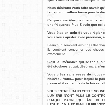
Nous désirons vous faire savoir qu
faute d'un meilleur terme pour le dir
Ce que vous êtes, ce que vous reco
une fréquence Plus Élevée que cell
Vous êtes en train de vous régler 
vous vous ajustez avec précision, af
Beaucoup semblent avoir des flashbac
ils semblent concerner des choses 
exactement ?
C'est la "mémoire" qui se trie elle
été stockées et qui, désormais, n'
Vous créez sans cesse de nouveau
Nouveau Vous... pour lequel le pas
passé et il est temps de le laisser all
VOUS ENTREZ DANS CETTE NOUVEL
LUMIÈRE N’ONT PLUS LE CONTRÔ
CHAQUE MAGNIFIQUE ÂME DE LU
LEQUEL AMIS ET FAMILLE PEUVENT