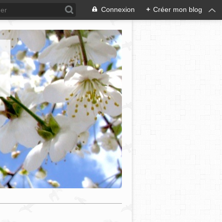
Connexion
+
Créer mon blog
e