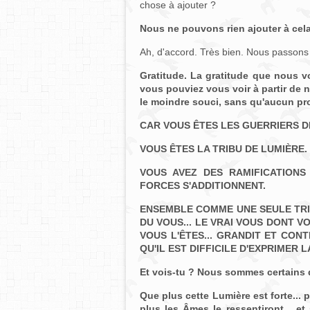
chose à ajouter ?
Nous ne pouvons rien ajouter à cela
Ah, d'accord. Très bien. Nous passon
Gratitude. La gratitude que nous v
vous pouviez vous voir à partir de n
le moindre souci, sans qu'aucun pr
CAR VOUS ÊTES LES GUERRIERS D
VOUS ÊTES LA TRIBU DE LUMIÈRE.
VOUS AVEZ DES RAMIFICATION
FORCES S'ADDITIONNENT.
ENSEMBLE COMME UNE SEULE TRIB
DU VOUS... LE VRAI VOUS DONT 
VOUS L'ÊTES... GRANDIT ET CO
QU'IL EST DIFFICILE D'EXPRIMER 
Et vois-tu ? Nous sommes certains qu
Que plus cette Lumière est forte... p
plus les Âmes le ressentiront... et