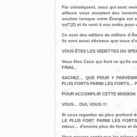
Par conséquent, ceux qui sont venu
ailleurs vous envoient des torren
soutien lorsque votre Énergie est e
sol"(2)
et ils sont à vos cotés pour 
Ce sont des milliers de milliers d’Â
ils sont aussi désireux que vous d'
VOUS ÊTES LES VEDETTES DU SPE
Vous êtes Ceux qui font ce qu'ils s
FINAL.
SACHEZ… QUE POUR Y PARVENIR
PLUS FORTS PARMI LES FORTS… 
POUR ACCOMPLIR CETTE MISSION D
VOUS… OUI, VOUS !!!
Si vous regardez au plus profond d
LE PLUS FORT PARMI LES FORTS...
retour… d'encore plus de force et d
Vous pouvez sentir que les pièces 