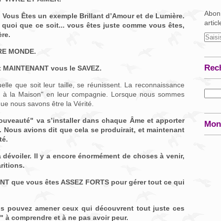
Abonn
. Vous Êtes un exemple Brillant d’Amour et de Lumière.
artic
quoi que ce soit... vous êtes juste comme vous êtes,
ère.
RE MONDE.
Rec
 et MAINTENANT vous le SAVEZ.
uelle que soit leur taille, se réunissent. La reconnaissance
e à la Maison" en leur compagnie. Lorsque nous sommes
que nous savons être la Vérité.
nouveauté" va s’installer dans chaque Âme et apporter
Mon
 Nous avions dit que cela se produirait, et maintenant
té.
 dévoiler. Il y a encore énormément de choses à venir,
ritions.
 que vous êtes ASSEZ FORTS pour gérer tout ce qui
pouvez amener ceux qui découvrent tout juste ces
 à comprendre et à ne pas avoir peur.