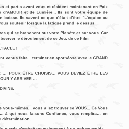
s et partis avant vous et résident maintenant en Paix
ts d’AMOUR et de Lumière... Ils sont votre équipe de
n baisse. Ils savent ce que c’était d’être "L’équipe au
vous soutenir lorsque la fatigue prend le dessus.
mes qui se branchent sur votre Planète et sur vous. Car
observer le déroulement de ce Jeu, de ce Film.
CTACLE !
ont venus faire... terminer en apothéose avec le GRAND
 … POUR ÊTRE CHOISIS… VOUS DEVIEZ ÊTRE LES
POUR Y ARRIVER …
IVINE.
e vous-mêmes... vous allez trouver ce VOUS... Ce Vous
 à qui nous faisons Confiance, vous remplira… en
e détermination.
du puzzle s'emboîtent maintenant à un rythme rapide…