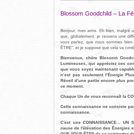
Blossom Goodchild – La Féd
Bonjour, mes amis. Eh bien, malgré un
que, globalement, je ressens une dif
vous parlez, que nous sommes bien
ÊTRE", et je suppose que cela va conti
Bienvenue, chère Blossom Goodc
Lumineuses, qui appréciez ces com
que vous soyez maintenant capables
n’est pas seulement l’Énergie Plus
Réveil d’une partie encore plus pro
ce moment.
Chaque Un de vous reconnaît la C
Cette connaissance ne consiste pa
connaissance.
C'est une CONNAISSANCE… UN S
cause de l'élévation des Énergies 
QUE VOUS ÊTES de se comporter de