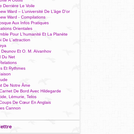
îte À Outils
e Derrière Le Voile
ew Ward – L’université De L’âge D’or
hew Ward - Compilations
osque Aux Infos Pratiques
rations Orientales
mble Pour L'humanité Et La Planète
i De L'attraction
reya
r Deunov Et O. M. Aïvanhov
l Du Net
Relations
es Et Rythmes
aison
tude
ut De Notre Âme
Carnet De Bord Avec Hildegarde
tide, Lémurie, Telos
Coups De Cœur En Anglais
res Cannon
lettre