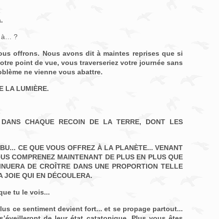
.
s à… ?
ous offrons. Nous avons dit à maintes reprises que si
otre point de vue, vous traverseriez votre journée sans
oblème ne vienne vous abattre.
E LA LUMIÈRE.
S DANS CHAQUE RECOIN DE LA TERRE, DONT LES
U... CE QUE VOUS OFFREZ À LA PLANÈTE... VENANT
VOUS COMPRENEZ MAINTENANT DE PLUS EN PLUS QUE
NTINUERA DE CROÎTRE DANS UNE PROPORTION TELLE
LA JOIE QUI EN DÉCOULERA.
e tu le vois...
lus ce sentiment devient fort... et se propage partout...
 s’éveilleront de leur état catatonique. Plus vous êtes