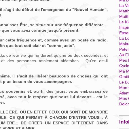
Ma Bo
La Vi
'il s'agit du début de l'émergence du "Nouvel Humain",
Matth
e.
Matt
Le Ki
nnaissez Être, se situe sur une fréquence différente…
Inspi
e que vous avez connue jusqu’à présent.
Ense
La Lo
sur cette fréquence et, comme avec un poste de radio,
Mait
in que tout soit clair et "sonne juste".
Pete
Au Fi
ks de leur vie qui ne durent qu'une ou deux secondes, et
Mes 
et des personnes totalement aléatoires… Qu'en est-il
Cycl
Ma M
-même. Il s’agit de libérer beaucoup de choses qui ont
Grati
ont plus besoin de vous accompagner.
Le B
Mon 
x souvenirs et, au fil des jours, vous embrassez ce
Atlan
sé, avec tout le respect que nous lui devons... est le
Mes 
er.
Dolo
LE ÈRE, OÙ EN EFFET, CEUX QUI SONT DE MOINDRE
LE, CE QUI PERMET À CHACUN D’ENTRE VOUS... À
Info
MIÈRE... DE CRÉER UN ESPACE DIFFÉRENT DANS
 VIVRE ET AIMER.