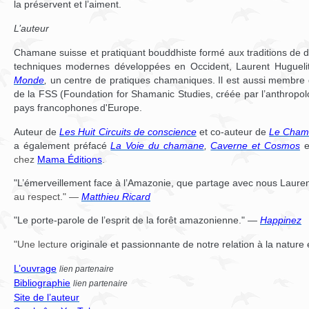
la préservent et l’aiment.
L’auteur
Chamane suisse et pratiquant bouddhiste formé aux traditions de 
techniques modernes développées en Occident, Laurent Hugueli
Monde
,
un centre de pratiques chamaniques. Il est aussi membre 
de la FSS (Foundation for Shamanic Studies, créée par l’anthropo
pays francophones d'Europe.
Auteur de
Les Huit Circuits de conscience
et co-auteur de
Le Chama
a également préfacé
La Voie du chamane
,
Caverne et Cosmos
e
chez
Mama Éditions
.
"L’émerveillement face à l’Amazonie, que partage avec nous Laurent 
au respect." —
Matthieu Ricard
"Le porte-parole de l’esprit de la forêt amazonienne." —
Happinez
"Une lecture
originale et passionnante de notre relation à la natu
L’ouvrage
lien partenaire
Bibliographie
lien partenaire
Site de l’auteur