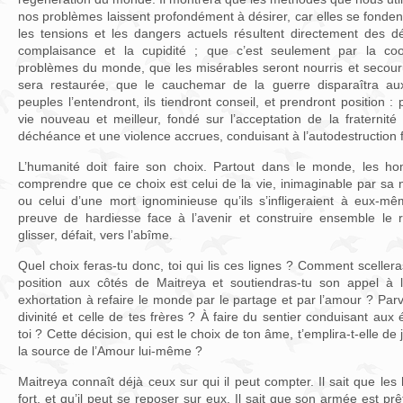
nos problèmes laissent profondément à désirer, car elles se fondent su
les tensions et les dangers actuels résultent directement des d
complaisance et la cupidité ; que c’est seulement par la coo
problèmes du monde, que les misérables seront nourris et secouru
sera restaurée, que le cauchemar de la guerre disparaîtra aux 
peuples l’entendront, ils tiendront conseil, et prendront position 
vie nouveau et meilleur, fondé sur l’acceptation de la fraternit
déchéance et une violence accrues, conduisant à l’autodestruction f
L’humanité doit faire son choix. Partout dans le monde, les 
comprendre que ce choix est celui de la vie, inimaginable par sa
ou celui d’une mort ignominieuse qu’ils s’infligeraient à eux-mê
preuve de hardiesse face à l’avenir et construire ensemble le 
glisser, défait, vers l’abîme.
Quel choix feras-tu donc, toi qui lis ces lignes ? Comment sceller
position aux côtés de Maitreya et soutiendras-tu son appel à la
exhortation à refaire le monde par le partage et par l’amour ? Parv
divinité et celle de tes frères ? À faire du sentier conduisant aux é
toi ? Cette décision, qui est le choix de ton âme, t’emplira-t-elle de 
la source de l’Amour lui-même ?
Maitreya connaît déjà ceux sur qui il peut compter. Il sait que le
fort, et qu’il peut se reposer sur eux. Il sait que son armée est prêt