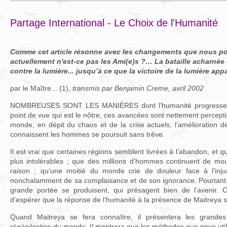
Partage International - Le Choix de l'Humanité
Comme cet article résonne avec les changements que nous p
actuellement n'est-ce pas les Ami(e)s ?… La bataille acharnée 
contre la lumière... jusqu’à ce que la victoire de la lumière a
par le Maître... (1),
transmis par Benjamin Creme, avril 2002
NOMBREUSES SONT LES MANIÈRES dont l’humanité progresse, q
point de vue qui est le nôtre, ces avancées sont nettement percept
monde, en dépit du chaos et de la crise actuels, l’amélioration d
connaissent les hommes se poursuit sans trêve.
Il est vrai que certaines régions semblent livrées à l’abandon, et qu
plus intolérables ; que des millions d’hommes continuent de mou
raison ; qu’une moitié du monde crie de douleur face à l’injust
nonchalamment de sa complaisance et de son ignorance. Pourtant
grande portée se produisent, qui présagent bien de l’avenir.
d’espérer que la réponse de l’humanité à la présence de Maitreya s
Quand Maitreya se fera connaître, il présentera les grand
régénération du monde. Il montrera que les méthodes que nous utili