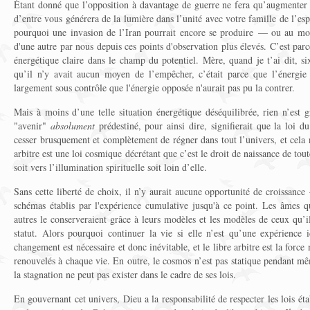
Étant donné que l’opposition à davantage de guerre ne fera qu’augmenter
d’entre vous générera de la lumière dans l’unité avec votre famille de l’es
pourquoi une invasion de l’Iran pourrait encore se produire — ou au mo
d'une autre par nous depuis ces points d'observation plus élevés. C’est par
énergétique claire dans le champ du potentiel. Mère, quand je t’ai dit, si
qu’il n’y avait aucun moyen de l’empêcher, c’était parce que l’énergie d
largement sous contrôle que l'énergie opposée n'aurait pas pu la contrer.
Mais à moins d’une telle situation énergétique déséquilibrée, rien n’est 
"avenir"
absolument
prédestiné, pour ainsi dire, signifierait que la loi du
cesser brusquement et complètement de régner dans tout l’univers, et cela n
arbitre est une loi cosmique décrétant que c’est le droit de naissance de tou
soit vers l’illumination spirituelle soit loin d’elle.
Sans cette liberté de choix, il n’y aurait aucune opportunité de croissance
schémas établis par l'expérience cumulative jusqu'à ce point. Les âmes qu
autres le conserveraient grâce à leurs modèles et les modèles de ceux qu’i
statut. Alors pourquoi continuer la vie si elle n’est qu’une expérience i
changement est nécessaire et donc inévitable, et le libre arbitre est la force
renouvelés à chaque vie. En outre, le cosmos n’est pas statique pendant m
la stagnation ne peut pas exister dans le cadre de ses lois.
En gouvernant cet univers, Dieu a la responsabilité de respecter les lois éta