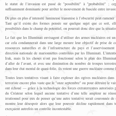
le statut de l’invasion est passé de "possibilité" à "probabilité" ; c
suffisamment dominante pour arrêter le mouvement de bascule entre invasion
De plus en plus d’intensité lumineuse transmise à l’obscurité peut ramener le
Tant qu’il existe des formes pensée sur quelque sujet que ce soit, ell
possibilités dans le champ du potentiel, on pourrait donc dire que la situatio
Le fait que les Illuminati envisagent d’utiliser des armes nucléaires est un
car cela condamnerait dans une large mesure leur objectif de prise de c
ressources naturelles et de l’infrastructure du pays et l’asservissement 
direction nationale de marionnettes contrôlées par les Illuminati. L’inte
Irak, mais là les choses n’ont pas fonctionné selon le plan des Illuminat
d’aller de l’avant, et avec une diminution du nombre de troupes terrestre
dans leur état mental de quasi-folie, ils voient une guerre nucléaire comme 
Toutes leurs tentatives visant à faire exploser des ogives nucléaires dans 
terroriste encore plus vaste que le "onze septembre" ou pour détruire le vais
ont échoué — grâce à la technologie des forces extraterrestres autorisées
du Créateur selon lequel aucune tentative d’une telle ampleur ne réus
irrationnel pour eux de penser qu’une autre tentative serait couronnée de 
montre leur désespoir alors que leur pouvoir décline rapidement dans to
exerçaient autrefois un contrôle incontestable.