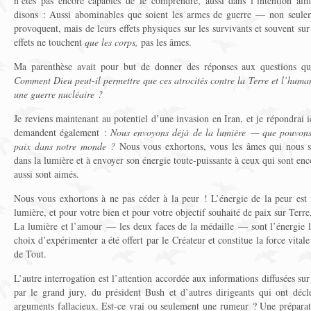
n’êtes pas encore capables de le comprendre, aussi dans l’intention ai
disons : Aussi abominables que soient les armes de guerre — non seulem
provoquent, mais de leurs effets physiques sur les survivants et souvent su
effets ne touchent
que les corps,
pas les âmes.
Ma parenthèse avait pour but de donner des réponses aux questions qui
Comment Dieu peut-il permettre que ces atrocités contre la Terre et l’human
une guerre nucléaire ?
Je reviens maintenant au potentiel d’une invasion en Iran, et je répondrai 
demandent également :
Nous envoyons déjà de la lumière — que pouvons-
paix dans notre monde ?
Nous vous exhortons, vous les âmes qui nous so
dans la lumière et à envoyer son énergie toute-puissante à ceux qui sont en
aussi sont aimés.
Nous vous exhortons à ne pas céder à la peur ! L’énergie de la peur est 
lumière, et pour votre bien et pour votre objectif souhaité de paix sur Terr
La lumière et l’amour — les deux faces de la médaille — sont l’énergie l
choix d’expérimenter a été offert par le Créateur et constitue la force vita
de Tout.
L’autre interrogation est l’attention accordée aux informations diffusées sur 
par le grand jury, du président Bush et d’autres dirigeants qui ont déc
arguments fallacieux. Est-ce vrai ou seulement une rumeur ? Une préparati