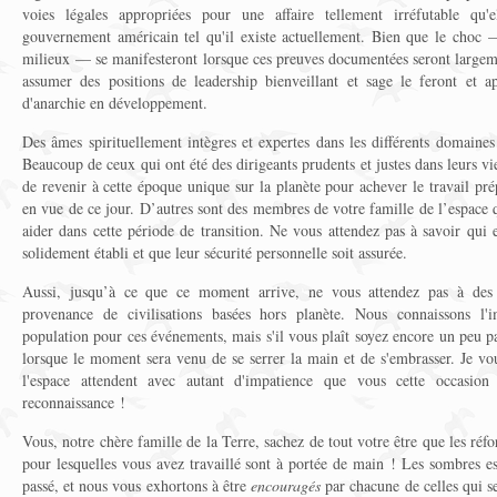
voies légales appropriées pour une affaire tellement irréfutable qu'e
gouvernement américain tel qu'il existe actuellement. Bien que le choc —
milieux — se manifesteront lorsque ces preuves documentées seront largeme
assumer des positions de leadership bienveillant et sage le feront et ap
d'anarchie en développement.
Des âmes spirituellement intègres et expertes dans les différents domaine
Beaucoup de ceux qui ont été des dirigeants prudents et justes dans leurs vie
de revenir à cette époque unique sur la planète pour achever le travail pr
en vue de ce jour. D’autres sont des membres de votre famille de l’espace q
aider dans cette période de transition. Ne vous attendez pas à savoir qui e
solidement établi et que leur sécurité personnelle soit assurée.
Aussi, jusqu’à ce que ce moment arrive, ne vous attendez pas à des
provenance de civilisations basées hors planète. Nous connaissons l'i
population pour ces événements, mais s'il vous plaît soyez encore un peu pa
lorsque le moment sera venu de se serrer la main et de s'embrasser. Je vou
l'espace attendent avec autant d'impatience que vous cette occasion 
reconnaissance !
Vous, notre chère famille de la Terre, sachez de tout votre être que les ré
pour lesquelles vous avez travaillé sont à portée de main ! Les sombres e
passé, et nous vous exhortons à être
encouragés
par chacune de celles qui se