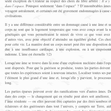
seule exception du Créateur au respect des choix du libre arbitre :
Il n’y
dans l’espace.
Pourquoi seulement "dans l’espace" ? D’innombrables âmes vi
voyagent astralement, et certaines ont été gravement endommagées à cause d
civilisations.
Il y a une différence considérable entre un dommage causé à une âme et 
corps ne sont que le logement temporaire que vous avez conçu avant la na
génétiques qui vous permettraient le mieux de vivre ce que vous avez 
d’autres vies, avec pour objectif d’atteindre un équilibre global. Ces ch
pour cette vie. La manière dont un corps meurt peut être une disposition de
due à une insuffisance cardiaque, à une explosion, ou à un empoisonn
indemne. L’âme est éternelle !(2)
Lorsqu'une âme se trouve dans la zone d'une explosion nucléaire dans l'espac
sont dispersés. Pour que la guérison se produise, toutes les parties doivent 
que toutes les expériences soient à nouveau intactes. Localiser toutes ses par
l’élément le plus grand d’une âme et, lorsqu’elle y parvient, le processu
long.
Les parties éparses peuvent avoir des ramifications vers d'autres âmes. D
dans des corps — le changement qui en résulte peut alors soit améliorer, 
l’âme résidente — ou elles peuvent être capturées par des êtres sombres e
éclaireurs et des guérisseurs dans tout l’univers, y compris sur Terre, 