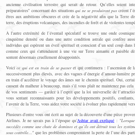
ancienne civilisation terrestre qui serait de retour. Qu’elles soient int
préparatoires" concernant des situations
qui ne se produiront pas
créent l’é
êtres aux ambitions obscures et crée de la négativité afin que la Terre d
terre, des éruptions volcaniques, des incendies de forêt et de violentes tempê
À l'autre extrémité de l’éventail spéculatif se trouve une onde cosmique 
cinquième densité ou dans une autre condition astrale qui confère auss
individus qui espèrent un éveil spirituel et conscient d’un seul coup dans 
comme ceux qui s'attendaient à une vie sur Terre aimante et paisible d
sentent désormais cruellement désappointés.
Voici
ce qui est en train de se passer
et qui continuera : l’ascension de l
successivement plus élevés, avec des vagues d’énergie d’amour-lumière pro
en train d’accélérer le voyage des âmes sur le chemin spirituel. Oui, certai
causent du malheur à beaucoup, mais s’il vous plaît ne maintenez pas cela
de vos sentiments — gardez à l’esprit que la loi universelle de l’attract
vous sentant reconnaissants pour les développements positifs, confiants
l’avenir de la Terre, vous aidez votre société à évoluer plus rapidement ver
Plusieurs d'entre vous ont écrit au sujet de la découverte d'une pièce pro
Airlines. Je ne savais pas à l’époque qu’
Ashtar avait expliqué
:
"
Lorsque
succédés comme une chute de dominos et qu’ils ont détruit tous les systèm
sous contrôle
…"
que les problèmes comprenaient la perte de l’une des part