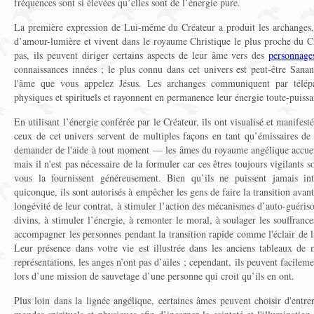
fréquences sont si élevées qu’elles sont de l’énergie pure.
La première expression de Lui-même du Créateur a produit les archanges, 
d’amour-lumière et vivent dans le royaume Christique le plus proche du Cr
pas, ils peuvent diriger certains aspects de leur âme vers des
personnage
connaissances innées ; le plus connu dans cet univers est peut-être Sanan
l'âme que vous appelez Jésus. Les archanges communiquent par télép
physiques et spirituels et rayonnent en permanence leur énergie toute-puissa
En utilisant l’énergie conférée par le Créateur, ils ont visualisé et manifest
ceux de cet univers servent de multiples façons en tant qu’émissaires d
demander de l'aide à tout moment — les âmes du royaume angélique accuei
mais il n'est pas nécessaire de la formuler car ces êtres toujours vigilants s
vous la fournissent généreusement. Bien qu’ils ne puissent jamais int
quiconque, ils sont autorisés à empêcher les gens de faire la transition ava
longévité de leur contrat, à stimuler l’action des mécanismes d’auto-guériso
divins, à stimuler l’énergie, à remonter le moral, à soulager les souffranc
accompagner les personnes pendant la transition rapide comme l'éclair de la
Leur présence dans votre vie est illustrée dans les anciens tableaux de 
représentations, les anges n’ont pas d’ailes ; cependant, ils peuvent facileme
lors d’une mission de sauvetage d’une personne qui croit qu’ils en ont.
Plus loin dans la lignée angélique, certaines âmes peuvent choisir d'entre