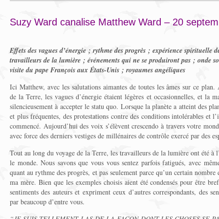
Suzy Ward canalise Matthew Ward – 20 septem
Effets des vagues d’énergie ; rythme des progrès ; expérience spirituelle d
travailleurs de la lumière ; événements qui ne se produiront pas ; onde 
visite du pape François aux États-Unis ; royaumes angéliques
Ici Matthew, avec les salutations aimantes de toutes les âmes sur ce plan
de la Terre, les vagues d’énergie étaient légères et occasionnelles, et la m
silencieusement à accepter le statu quo. Lorsque la planète a atteint des plan
et plus fréquentes, des protestations contre des conditions intolérables et l’
commencé. Aujourd’hui des voix s’élèvent crescendo à travers votre monde 
avec force des derniers vestiges de millénaires de contrôle exercé par des es
Tout au long du voyage de la Terre, les travailleurs de la lumière ont été à
le monde. Nous savons que vous vous sentez parfois fatigués, avec mê
quant au rythme des progrès, et pas seulement parce qu’un certain nombre 
ma mère. Bien que les exemples choisis aient été condensés pour être brefs,
sentiments des auteurs et expriment ceux d’autres correspondants, des se
par beaucoup d’entre vous.
“JE SUIS TELLEMENT LAS DE LA FAÇON DONT LES CHOSES SE P