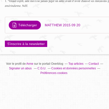
1. "Grand esprit, aide moi à ne jamais juger un autre avant d’avoir chaussé ses mocassins
amérindienne.
NdT.
Télécharger
MATTHEW 2015 09 20
S'inscrire à la newsletter
Voir le profil de
Anne
sur le portail Overblog
Top articles
Contact
Signaler un abus
C.G.U.
Cookies et données personnelles
Préférences cookies