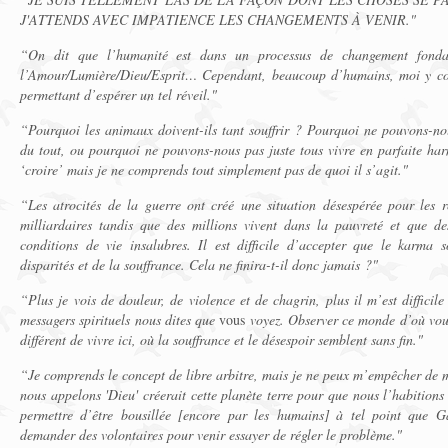
J'ATTENDS AVEC IMPATIENCE LES CHANGEMENTS À VENIR."
“On dit que l’humanité est dans un processus de changement fonda
l’Amour/Lumière/Dieu/Esprit… Cependant, beaucoup d’humains, moi y com
permettant d’espérer un tel réveil."
“Pourquoi les animaux doivent-ils tant souffrir ? Pourquoi ne pouvons-nou
du tout, ou pourquoi ne pouvons-nous pas juste tous vivre en parfaite har
‘croire’ mais je ne comprends tout simplement pas de quoi il s’agit."
“Les atrocités de la guerre ont créé une situation désespérée pour les r
milliardaires tandis que des millions vivent dans la pauvreté et que d
conditions de vie insalubres. Il est difficile d’accepter que le karma 
disparités et de la souffrance. Cela ne finira-t-il donc jamais ?"
“Plus je vois de douleur, de violence et de chagrin, plus il m’est difficil
messagers spirituels nous dites que
vous
voyez. Observer ce monde d’où vous
différent de vivre ici, où la souffrance et le désespoir semblent sans fin."
“Je comprends le concept de libre arbitre, mais je ne peux m’empêcher de 
nous appelons 'Dieu' créerait cette planète terre pour que nous l’habitions
permettre d’être bousillée [encore par les humains] à tel point que G
demander des volontaires pour venir essayer de régler le problème."