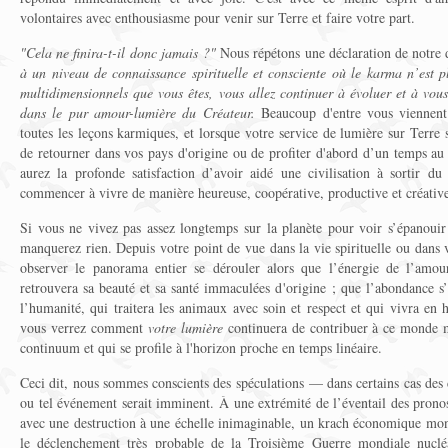
volontaires avec enthousiasme pour venir sur Terre et faire votre part.
"Cela ne finira-t-il donc jamais ?"
Nous répétons une déclaration de notre 
à un niveau de connaissance spirituelle et consciente où le karma n’est pl
multidimensionnels que vous êtes, vous allez continuer à évoluer et à v
dans le pur amour-lumière du Créateur.
Beaucoup d'entre vous viennent d
toutes les leçons karmiques, et lorsque votre service de lumière sur Terre 
de retourner dans vos pays d'origine ou de profiter d'abord d’un temps au
aurez la profonde satisfaction d’avoir aidé une civilisation à sortir d
commencer à vivre de manière heureuse, coopérative, productive et créativ
Si vous ne vivez pas assez longtemps sur la planète pour voir s’épanoui
manquerez rien. Depuis votre point de vue dans la vie spirituelle ou dans
observer le panorama entier se dérouler alors que l’énergie de l’amou
retrouvera sa beauté et sa santé immaculées d'origine ; que l’abondance s
l’humanité, qui traitera les animaux avec soin et respect et qui vivra en
vous verrez comment
votre lumière
continuera de contribuer à ce monde m
continuum et qui se profile à l'horizon proche en temps linéaire.
Ceci dit, nous sommes conscients des spéculations — dans certains cas des 
ou tel événement serait imminent. À une extrémité de l’éventail des pronos
avec une destruction à une échelle inimaginable, un krach économique mon
le déclenchement très probable de la Troisième Guerre mondiale nucléa