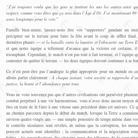
“J’ai toujours voulu que les gens se traitent les uns les autres ainsi qu
respect, comme vous dites que ça sera dans l’Âge d’Or. J’ai maintenant 89 an
assez longtemps pour le voir."
Famille bien-aimée, laissez-nous être vos "supporters" pendant un inst
précipiter sur le terrain pour faire la fête avant le coup de sifflet final
dernières phases —
et la bataille entre la lumière et l'obscurité sur Terre
et que notre équipe a tellement d'avance que la victoire est certaine, il
triomphant. Cependant, le match n’est pas tout à fait terminé, et l’équipe qu
contenter de quitter le terrain — les deux équipes doivent continuer à se bat
Ce n’est peut-être pas l’analogie la plus appropriée pour un monde en co
allons parler clairement :
À chaque instant, votre société se rapproche d’u
justice, la bonté et l’abondance pour tous.
Vous ne vous souvenez pas que d’autres civilisations ont persévéré plusieur
combat perpétuel à une vie harmonieuse, vous n’avez donc aucun moyen d
êtes en train de le faire à une vitesse sans précédent dans cet univers. Ce
au chemin parcouru depuis le début du match, lorsque la Terre a commenc
environ quatre-vingts ans — une simple poussière de temps même dans vos l
le contrôle séculaires sont révélés, de même que la corruption, les mens
pouvoir actuels sont identifiés ; la communication et la négociation rem
battre ; les revendications des citoyens pour des réformes de la gouvern