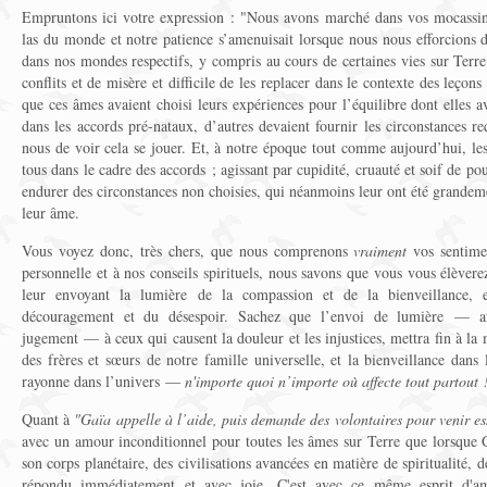
Empruntons ici votre expression : "Nous avons marché dans vos mocassins
las du monde et notre patience s’amenuisait lorsque nous nous efforcions 
dans nos mondes respectifs, y compris au cours de certaines vies sur Terre.
conflits et de misère et difficile de les replacer dans le contexte des leç
que ces âmes avaient choisi leurs expériences pour l’équilibre dont elles a
dans les accords pré-nataux, d’autres devaient fournir les circonstances req
nous de voir cela se jouer. Et, à notre époque tout comme aujourd’hui, les
tous dans le cadre des accords ; agissant par cupidité, cruauté et soif de p
endurer des circonstances non choisies, qui néanmoins leur ont été grandem
leur âme.
Vous voyez donc, très chers, que nous comprenons
vraiment
vos sentimen
personnelle et à nos conseils spirituels, nous savons que vous vous élèvere
leur envoyant la lumière de la compassion et de la bienveillance, 
découragement et du désespoir. Sachez que l’envoi de lumière — au
jugement — à ceux qui causent la douleur et les injustices, mettra fin à la
des frères et sœurs de notre famille universelle, et la bienveillance dan
rayonne dans l’univers —
n'importe quoi n’importe où affecte tout partout 
Quant à
"Gaïa appelle à l’aide, puis demande des volontaires pour venir es
avec un amour inconditionnel pour toutes les âmes sur Terre que lorsque G
son corps planétaire, des civilisations avancées en matière de spiritualité, 
répondu immédiatement et avec joie. C'est avec ce même esprit d'a