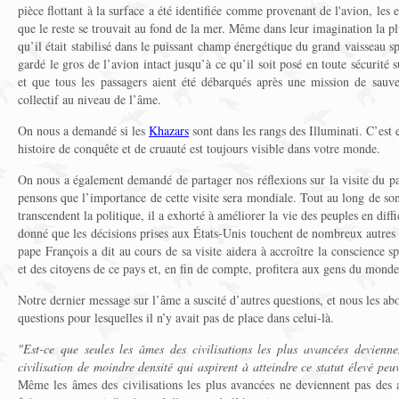
pièce flottant à la surface a été identifiée comme provenant de l'avion, le
que le reste se trouvait au fond de la mer. Même dans leur imagination la plu
qu’il était stabilisé dans le puissant champ énergétique du grand vaisseau spa
gardé le gros de l’avion intact jusqu’à ce qu’il soit posé en toute sécurité s
et que tous les passagers aient été débarqués après une mission de sauv
collectif au niveau de l’âme.
On nous a demandé si les
Khazars
sont dans les rangs des Illuminati. C’est e
histoire de conquête et de cruauté est toujours visible dans votre monde.
On nous a également demandé de partager nos réflexions sur la visite du p
pensons que l’importance de cette visite sera mondiale. Tout au long de son
transcendent la politique, il a exhorté à améliorer la vie des peuples en diff
donné que les décisions prises aux États-Unis touchent de nombreux autres
pape François a dit au cours de sa visite aidera à accroître la conscience 
et des citoyens de ce pays et, en fin de compte, profitera aux gens du monde
Notre dernier message sur l’âme a suscité d’autres questions, et nous les a
questions pour lesquelles il n’y avait pas de place dans celui-là.
"Est-ce que seules les âmes des civilisations les plus avancées devienn
civilisation de moindre densité qui aspirent à atteindre ce statut élevé peu
Même les âmes des civilisations les plus avancées ne deviennent pas des 