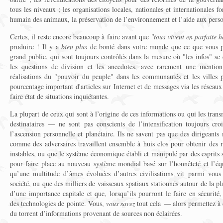
tous les niveaux ; les organisations locales, nationales et internationales f
humain des animaux, la préservation de l’environnement et l’aide aux pers
Certes, il reste encore beaucoup à faire avant que
"tous vivent en parfaite 
produire ! Il y a
bien plus
de bonté dans votre monde que ce que vous p
grand public, qui sont toujours contrôlés dans la mesure où "les infos" se 
les questions de division et les anecdotes, avec rarement une mention
réalisations du "pouvoir du peuple" dans les communautés et les villes 
pourcentage important d'articles sur Internet et de messages via les réseau
faire état de situations inquiétantes.
La plupart de ceux qui sont à l’origine de ces informations ou qui les tran
destinataires — ne sont pas conscients de l’intensification toujours cr
l’ascension personnelle et planétaire. Ils ne savent pas que des dirigean
comme des adversaires travaillent ensemble à huis clos pour obtenir des r
instables, ou que le système économique établi et manipulé par des esprits 
pour faire place au nouveau système mondial basé sur l’honnêteté et l’équ
qu’une multitude d’âmes évoluées d’autres civilisations vit parmi vous 
société, ou que des milliers de vaisseaux spatiaux stationnés autour de la 
d’une importance capitale et que, lorsqu’ils pourront le faire en sécurité,
des technologies de pointe. Vous,
vous savez
tout cela — alors permettez à 
du torrent d’informations provenant de sources non éclairées.