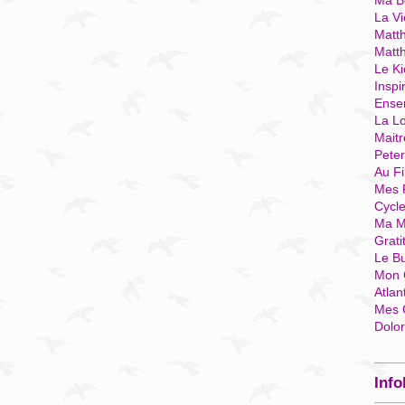
Ma Bo
La Vi
Matth
Matt
Le Ki
Inspi
Ense
La Lo
Mait
Pete
Au Fi
Mes 
Cycl
Ma M
Grati
Le B
Mon 
Atlan
Mes 
Dolo
Info