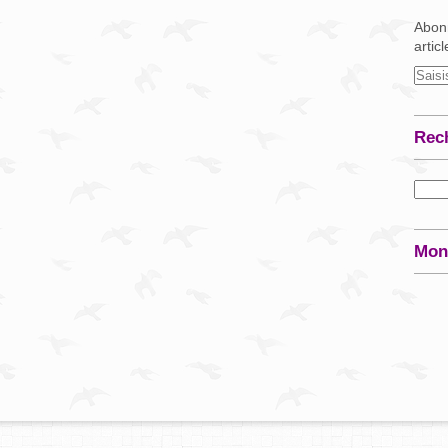
Abonn
artic
Rec
Mon