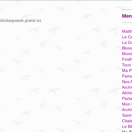
Menu
téléchargement gratuit
ici
.
Matt
Le Co
La G
Blos
Moni
Find
Tous
Ma P
Pame
Nos 
Archi
Alchi
Parta
Mon 
Arch
Sain
Citat
Le Bi