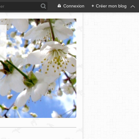
Connexion
+
Créer mon blog
e