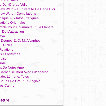
îte À Outils
e Derrière Le Voile
ew Ward – L’université De L’âge D’or
hew Ward - Compilations
osque Aux Infos Pratiques
rations Orientales
mble Pour L'humanité Et La Planète
i De L'attraction
reya
r Deunov Et O. M. Aïvanhov
l Du Net
Relations
es Et Rythmes
aison
tude
ut De Notre Âme
Carnet De Bord Avec Hildegarde
tide, Lémurie, Telos
Coups De Cœur En Anglais
res Cannon
lettre