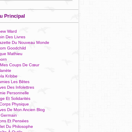
 Principal
hew Ward
in Des Livres
azette Du Nouveau Monde
som Goodchild
que Mathieu
horn
 Mes Coups De Cœur
lanète
la Kribbe
Amies Les Bêtes
ves Des Infolettres
mie Personnelle
ge Et Solidarités
Corps Physique
ives De Mon Ancien Blog
t Germain
ions Et Pensées
llet Du Philosophe