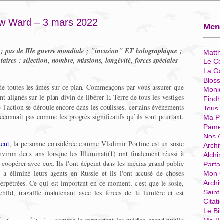
ew Ward – 3 mars 2022
Menu
n ; pas de IIIe guerre mondiale ; "invasion" ET holographique ;
Matt
taires : sélection, nombre, missions, longévité, forces spéciales
Le Co
La G
Blos
 de toutes les âmes sur ce plan. Commençons par vous assurer que
Moni
 alignés sur le plan divin de libérer la Terre de tous les vestiges
Find
 l'action se déroule encore dans les coulisses, certains événements
Tous
reconnaît pas comme les progrès significatifs qu’ils sont pourtant.
Ma P
Pame
Nos 
dent
, la personne considérée comme Vladimir Poutine est un sosie
Archi
nviron deux ans lorsque les Illuminati(1) ont finalement réussi à
Alchi
e coopérer avec eux. Ils l'ont dépeint dans les médias grand public
Parta
 a éliminé leurs agents en Russie et ils l'ont accusé de choses
Mon 
perpétrées. Ce qui est important en ce moment, c'est que le sosie,
Arch
child, travaille maintenant avec les forces de la lumière et est
Sain
Citat
Le Bi
e façon arbitraire,
comme le rapportent les médias grand public