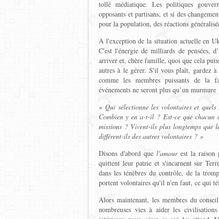
tollé médiatique. Les politiques gouve
opposants et partisans, et si des changemen
pour la population, des réactions généralisé
À l'exception de la situation actuelle en U
C'est l'énergie de milliards de pensées, d
arriver et, chère famille, quoi que cela puiss
autres à le gérer. S'il vous plaît, gardez à
comme les membres puissants de la fa
événements ne seront plus qu’un murmure 
« Qui sélectionne les volontaires et quels s
Combien y en a-t-il ? Est-ce que chacun se
missions ? Vivent-ils plus longtemps que 
diffèrent-ils des autres volontaires ? »
Disons d'abord que
l'amour
est la raison 
quittent leur patrie et s'incarnent sur Te
dans les ténèbres du contrôle, de la tromp
portent volontaires qu'il n'en faut, ce qui 
Alors maintenant, les membres du conseil 
nombreuses vies à aider les civilisations