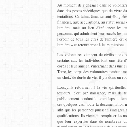
Au moment de s’engager dans le volontariat
dans des postes spécifiques que de vivre d
tentations. Certaines âmes se sont éloigné
financier, aux acquisitions, au statut soci
lumière, mais au lieu d'influencer les aut
personnes qui admiraient leur succès les imi
l'espoir de tous les êtres de lumière est 
lumière » et retourneront à leurs missions.
Les volontaires viennent de civilisations 
certains cas, les individus font une fête d
corps et leur âme en s'incarnant dans une ci
Terre, les corps des volontaires tombent mal
un choix de durée de vie, il y a donc un ro
Lorsqu'ils retournent à la vie spirituell
toujours, c'est par naissance, mais de t
publiquement pendant le court laps de temp
ces quelques cas, toute la documentation n
afin que les personnes puissent s'intégrer
qualifications. Ils viennent remplacer les m
que leur expertise dans de nombreux dom
planification ou la négociation de questions