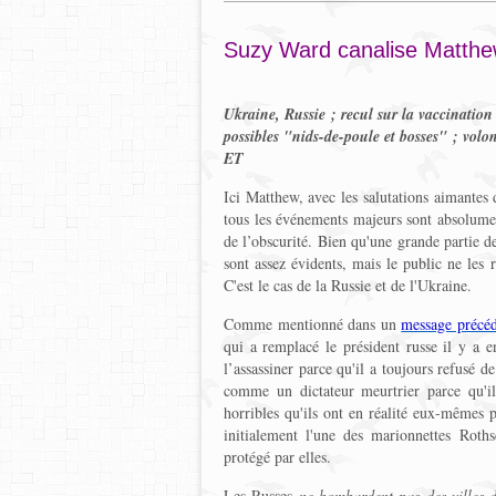
Suzy Ward canalise Matth
Ukraine, Russie ; recul sur la vaccinatio
possibles "nids-de-poule et bosses" ; volon
ET
Ici Matthew, avec les salutations aimantes
tous les événements majeurs sont absolument
de l’obscurité. Bien qu'une grande partie de
sont assez évidents, mais le public ne les 
C'est le cas de la Russie et de l'Ukraine.
Comme mentionné dans un
message précé
qui a remplacé le président russe il y a e
l’assassiner parce qu'il a toujours refusé d
comme un dictateur meurtrier parce qu'il
horribles qu'ils ont en réalité eux-mêmes 
initialement l'une des marionnettes Roths
protégé par elles.
Les Russes
ne bombardent pas des villes d