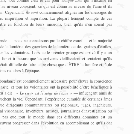
 Mais, tout comme c'est le cas pour
chaque âme
qui s'incarne en
t, au niveau conscient, ce qui est connu au niveau de l'âme et ils
on. Cependant,
ils sont
consciemment alignés sur les messages de
e, inspiration et aspiration. La plupart tiennent compte de ces
itre en fonction de leurs missions, bien qu'ils n'en soient pas
monde — nous ne connaissons pas le chiffre exact — et la majorité
e la lumière, des guerriers de la lumière ou des graines d'étoiles,
er les volontaires. Lorsque le premier groupe est arrivé il y a un
 fur et à mesure que les arrivants vieillissaient et sentaient qu'ils
 était difficile de faire autre chose que d'ÊTRE la lumière et, à de
sions requises à l'époque.
bondance est continuellement nécessaire pour élever la conscience
nsité, et tous les volontaires ont la possibilité d’être bénéfiques à
eu a dit :
« Le cœur est le siège de l'âme »
— influençant ainsi de
ouchent la vie. Cependant, l'expérience cumulée de certaines âmes
 que dirigeants communautaires ou régionaux, juges, ingénieurs,
l visionnaire, inventeurs, artistes, journalistes d'investigation ou
ie pas que tout le monde dans ces différents domaines est un
euvent progresser dans l'évolution en accomplissant ce qu'ils ont