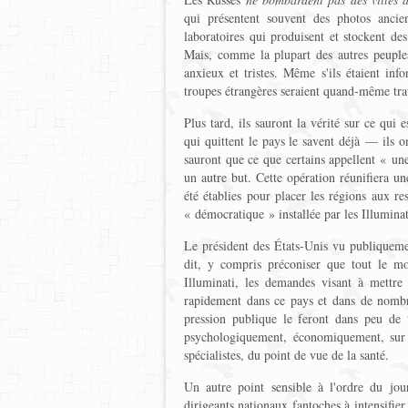
qui présentent souvent des photos ancien
laboratoires qui produisent et stockent de
Mais, comme la plupart des autres peuples
anxieux et tristes. Même s'ils étaient info
troupes étrangères seraient quand-même tra
Plus tard, ils sauront la vérité sur ce qui e
qui quittent le pays le savent déjà — ils o
sauront que ce que certains appellent « u
un autre but. Cette opération réunifiera un
été établies pour placer les régions aux r
« démocratique » installée par les Illuminat
Le président des États-Unis vu publiquement
dit, y compris préconiser que tout le mo
Illuminati, les demandes visant à mettre
rapidement dans ce pays et dans de nombre
pression publique le feront dans peu de
psychologiquement, économiquement, sur l
spécialistes, du point de vue de la santé.
Un autre point sensible à l'ordre du jou
dirigeants nationaux fantoches à intensifier