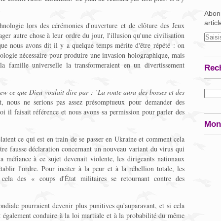
Abonn
artic
chnologie lors des cérémonies d'ouverture et de clôture des Jeux
er autre chose à leur ordre du jour, l'illusion qu'une civilisation
 que nous avons dit il y a quelque temps mérite d'être répété : on
hnologie nécessaire pour produire une invasion holographique, mais
la famille universelle la transformeraient en un divertissement
Rec
ew ce que Dieu voulait dire par : ‘La route aura des bosses et des
, nous ne serions pas assez présomptueux pour demander des
i il faisait référence et nous avons sa permission pour parler des
Mon
atent ce qui est en train de se passer en Ukraine et comment cela
utre fausse déclaration concernant un nouveau variant du virus qui
a méfiance à ce sujet devenait violente, les dirigeants nationaux
ablir l'ordre. Pour inciter à la peur et à la rébellion totale, les
 cela des « coups d'État militaires se retournant contre des
ndiale pourraient devenir plus punitives qu'auparavant, et si cela
it également conduire à la loi martiale et à la probabilité du même