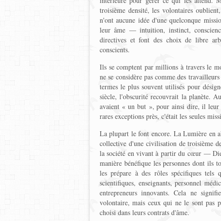
intérieure pour gérer ce qui les attend.
troisième densité, les volontaires oublien
n'ont aucune idée d'une quelconque missi
leur âme — intuition, instinct, conscienc
directives et font des choix de libre arb
conscients.
Ils se comptent par millions à travers le 
ne se considère pas comme des travailleurs d
termes le plus souvent utilisés pour désign
siècle, l'obscurité recouvrait la planète. Au
avaient « un but », pour ainsi dire, il leur
rares exceptions près, c'était les seules mis
La plupart le font encore. La Lumière en a
collective d'une civilisation de troisième de
la société en vivant à partir du cœur — Di
manière bénéfique les personnes dont ils t
les prépare à des rôles spécifiques tels
scientifiques, enseignants, personnel médica
entrepreneurs innovants. Cela ne signif
volontaire, mais ceux qui ne le sont pas p
choisi dans leurs contrats d'âme.