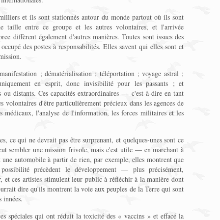
lliers et ils sont stationnés autour du monde partout où ils sont
e taille entre ce groupe et les autres volontaires, et l'arrivée
orce diffèrent également d'autres manières. Toutes sont issues des
t occupé des postes à responsabilités. Elles savent qui elles sont et
 mission.
manifestation ; dématérialisation ; téléportation ; voyage astral ;
niquement en esprit, donc invisibilité pour les passants ; et
 ou distants. Ces capacités extraordinaires — c'est-à-dire en tant
 volontaires d'être particulièrement précieux dans les agences de
s médicaux, l'analyse de l'information, les forces militaires et les
s, ce qui ne devrait pas être surprenant, et quelques-unes sont ce
peut sembler une mission frivole, mais c'est utile — en marchant à
 une automobile à partir de rien, par exemple, elles montrent que
e possibilité précèdent le développement — plus précisément,
, et ces artistes stimulent leur public à réfléchir à la manière dont
urrait dire qu'ils montrent la voie aux peuples de la Terre qui sont
s innées.
 spéciales qui ont réduit la toxicité des « vaccins » et effacé la