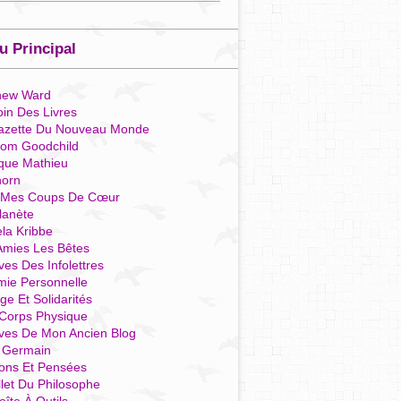
 Principal
hew Ward
in Des Livres
azette Du Nouveau Monde
som Goodchild
que Mathieu
horn
 Mes Coups De Cœur
lanète
la Kribbe
Amies Les Bêtes
ves Des Infolettres
mie Personnelle
ge Et Solidarités
Corps Physique
ives De Mon Ancien Blog
t Germain
ions Et Pensées
llet Du Philosophe