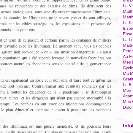
Ma Bo
nes ou retouchées et des extraits de films. Ils détruisent des
La Vi
s armes biologiques, ainsi que d'autres retranchements Illuminati.
Matth
Matt
 du monde, les Ukrainiens ne le savent pas et ils sont effrayés,
Le Ki
rmés sur les cibles stratégiques, les explosions et la présence de
Inspi
umatisantes pour eux.
Ense
st en train de se passer, et certains parmi les centaines de milliers
La Lo
Mait
nt travaillé avec les Illuminati. Le moment venu, tous les peuples
Pete
ne guerre non provoquée » ou « une invasion dangereuse » a aussi
Au Fi
e population qui a été séparée lorsque de nouvelles frontières ont
Mes 
essources naturelles abondantes sous le contrôle de la gouvernance
Cycl
i.
Ma M
Grati
 est également un sosie et il doit dire et faire tout ce qu'on lui
Le B
nde soit vacciné. Contrairement aux résultats souhaités par les
Mon 
 fin à toutes les exigences de la « pandémie » se développent
Atlan
ux autres, et les dirigeants qui n'ont pas encore succombé à la
Mes 
 temps. Les peuples en ont assez des injonctions dommageables
Dolo
e plan éducatif et, comme le disent à juste titre les médecins
Info
r des Illuminati est une guerre mondiale, et ils poussent leurs
 le conflit russo-ukrainien. Ce plan ne réussira pas non plus. Il n'y