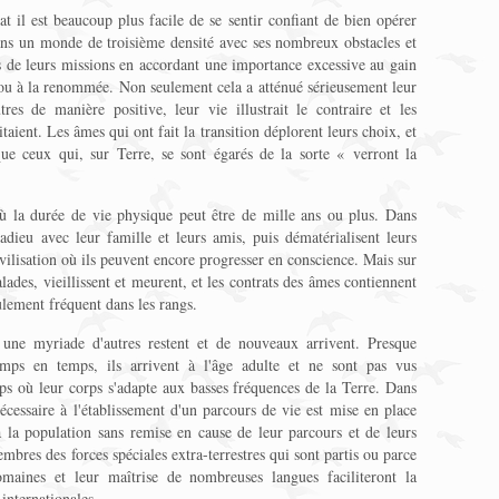
 il est beaucoup plus facile de se sentir confiant de bien opérer
ans un monde de troisième densité avec ses nombreux obstacles et
es de leurs missions en accordant une importance excessive au gain
al ou à la renommée. Non seulement cela a atténué sérieusement leur
res de manière positive, leur vie illustrait le contraire et les
taient. Les âmes qui ont fait la transition déplorent leurs choix, et
que ceux qui, sur Terre, se sont égarés de la sorte « verront la
où la durée de vie physique peut être de mille ans ou plus. Dans
'adieu avec leur famille et leurs amis, puis dématérialisent leurs
vilisation où ils peuvent encore progresser en conscience. Mais sur
ades, vieillissent et meurent, et les contrats des âmes contiennent
ulement fréquent dans les rangs.
e, une myriade d'autres restent et de nouveaux arrivent. Presque
emps en temps, ils arrivent à l'âge adulte et ne sont pas vus
s où leur corps s'adapte aux basses fréquences de la Terre. Dans
écessaire à l'établissement d'un parcours de vie est mise en place
 à la population sans remise en cause de leur parcours et de leurs
embres des forces spéciales extra-terrestres qui sont partis ou parce
aines et leur maîtrise de nombreuses langues faciliteront la
 internationales.