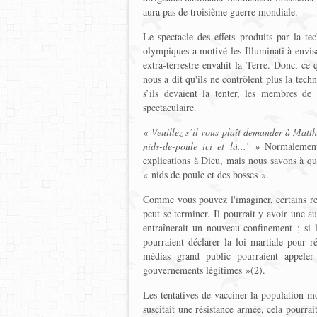
aura pas de troisième guerre mondiale.
Le spectacle des effets produits par la te
olympiques a motivé les Illuminati à envisag
extra-terrestre envahit la Terre. Donc, ce
nous a dit qu'ils ne contrôlent plus la tec
s’ils devaient la tenter, les membres de 
spectaculaire.
« Veuillez s’il vous plaît demander à Matth
nids-de-poule ici et là...’ »
Normalement
explications à Dieu, mais nous savons à quo
« nids de poule et des bosses ».
Comme vous pouvez l'imaginer, certains rel
peut se terminer. Il pourrait y avoir une a
entraînerait un nouveau confinement ; si l
pourraient déclarer la loi martiale pour rét
médias grand public pourraient appeler
gouvernements légitimes »(2).
Les tentatives de vacciner la population mo
suscitait une résistance armée, cela pourra