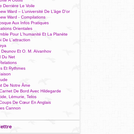
îte À Outils
e Derrière Le Voile
ew Ward – L’université De L’âge D’or
hew Ward - Compilations
osque Aux Infos Pratiques
rations Orientales
mble Pour L'humanité Et La Planète
i De L'attraction
reya
r Deunov Et O. M. Aïvanhov
l Du Net
Relations
es Et Rythmes
aison
tude
ut De Notre Âme
Carnet De Bord Avec Hildegarde
tide, Lémurie, Telos
Coups De Cœur En Anglais
res Cannon
lettre