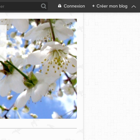
Connexion
+
Créer mon blog
e