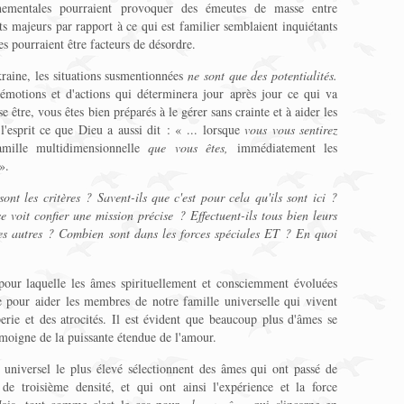
rnementales pourraient provoquer des émeutes de masse entre
ts majeurs par rapport à ce qui est familier semblaient inquiétants
es pourraient être facteurs de désordre.
kraine, les situations susmentionnées
ne sont que des potentialités.
’émotions et d'actions qui déterminera jour après jour ce qui va
e être, vous êtes bien préparés à le gérer sans crainte et à aider les
 l'esprit ce que Dieu a aussi dit : « ... lorsque
vous vous sentirez
mille multidimensionnelle
que vous êtes,
immédiatement les
».
ont les critères ? Savent-ils que c'est pour cela qu'ils sont ici ?
 voit confier une mission précise ? Effectuent-ils tous bien leurs
les autres ? Combien sont dans les forces spéciales ET ? En quoi
pour laquelle les âmes spirituellement et consciemment évoluées
rre pour aider les membres de notre famille universelle qui vivent
erie et des atrocités. Il est évident que beaucoup plus d'âmes se
témoigne de la puissante étendue de l'amour.
universel le plus élevé sélectionnent des âmes qui ont passé de
 de troisième densité, et qui ont ainsi l'expérience et la force