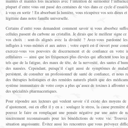
maintes et maintes fois incarnées avec l’intention de surmonter l’influen
plupart d’entre vous ont passé des centaines de vies dans ce cycle d’essai/éc
à vous en sortir ! En absorbant la lumière, vous récupérez vos sois dieux et
légitime dans notre famille universelle.
Certains d’entre vous demandent comment savoir si vous absorbez suffi
cellules passent du carbone au cristallin. Je dirais que le meilleur signe c
vos choix : sont-ils alignés avec la divinité ? Avez-vous pardonné les 
infligées à vous-mêmes et aux autres ; votre esprit est-il ouvert pour cons
exercez-vous vos pouvoirs de discernement et de confiance en votre i
cellulaires — ainsi que les fréquences plus élevées qui affectent tous le
tels que de la fatigue, des maux de tête, de la nervosité, des sautes d’hum
des nausées. Cependant, puisqu’il s’agit aussi de symptômes de maladie 
persistent, de consulter un professionnel de santé de confiance, et nous 
des thérapies holistiques et des remèdes naturels plutôt que des médicam
système immunitaire de votre corps a plus qu’assez de toxines à affronter s
des spécialités pharmaceutiques.
Pour répondre aux lecteurs qui veulent savoir s’il existe des moyens de f
d’ajustement, oui en effet il y en a : soulagez le stress, la cause première
pouvez le faire en remplaçant une pensée négative par une autre de na
sincèrement reconnaissants pour les bénédictions de votre vie. Trouvez
situation angoissante. Évitez aussi les rencontres que vous prévoyez diff