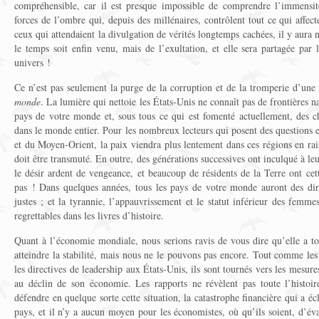
compréhensible, car il est presque impossible de comprendre l’immensité
forces de l’ombre qui, depuis des millénaires, contrôlent tout ce qui affec
ceux qui attendaient la divulgation de vérités longtemps cachées, il y aur
le temps soit enfin venu, mais de l’exultation, et elle sera partagée par 
univers !
Ce n’est pas seulement la purge de la corruption et de la tromperie d’une 
monde
. La lumière qui nettoie les États-Unis ne connaît pas de frontières 
pays de votre monde et, sous tous ce qui est fomenté actuellement, des c
dans le monde entier. Pour les nombreux lecteurs qui posent des questions en
et du Moyen-Orient, la paix viendra plus lentement dans ces régions en ra
doit être transmuté. En outre, des générations successives ont inculqué à leur
le désir ardent de vengeance, et beaucoup de résidents de la Terre ont cet
pas ! Dans quelques années, tous les pays de votre monde auront des dirig
justes ; et la tyrannie, l’appauvrissement et le statut inférieur des femme
regrettables dans les livres d’histoire.
Quant à l’économie mondiale, nous serions ravis de vous dire qu’elle a to
atteindre la stabilité, mais nous ne le pouvons pas encore. Tout comme le
les directives de leadership aux États-Unis, ils sont tournés vers les mesur
au déclin de son économie. Les rapports ne révèlent pas toute l’histoir
défendre en quelque sorte cette situation, la catastrophe financière qui a éc
pays, et il n’y a aucun moyen pour les économistes, où qu’ils soient, d’év