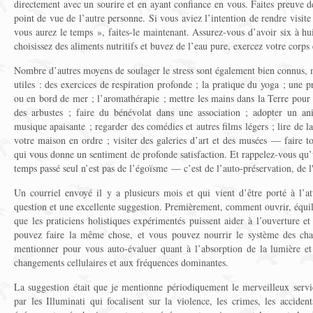
directement avec un sourire et en ayant confiance en vous. Faites preuve de
point de vue de l’autre personne. Si vous aviez l’intention de rendre visit
vous aurez le temps », faites-le maintenant. Assurez-vous d’avoir six à h
choisissez des aliments nutritifs et buvez de l’eau pure, exercez votre corps e
Nombre d’autres moyens de soulager le stress sont également bien connus, 
utiles : des exercices de respiration profonde ; la pratique du yoga ; une 
ou en bord de mer ; l’aromathérapie ; mettre les mains dans la Terre pour 
des arbustes ; faire du bénévolat dans une association ; adopter un a
musique apaisante ; regarder des comédies et autres films légers ; lire de la
votre maison en ordre ; visiter des galeries d’art et des musées — faire 
qui vous donne un sentiment de profonde satisfaction. Et rappelez-vous qu’u
temps passé seul n’est pas de l’égoïsme — c’est de l’auto-préservation, de l
Un courriel envoyé il y a plusieurs mois et qui vient d’être porté à l’
question et une excellente suggestion. Premièrement, comment ouvrir, équili
que les praticiens holistiques expérimentés puissent aider à l’ouverture et
pouvez faire la même chose, et vous pouvez nourrir le système des cha
mentionner pour vous auto-évaluer quant à l’absorption de la lumière et
changements cellulaires et aux fréquences dominantes.
La suggestion était que je mentionne périodiquement le merveilleux servi
par les Illuminati qui focalisent sur la violence, les crimes, les accident