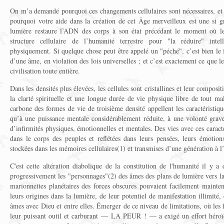
On m’a demandé pourquoi ces changements cellulaires sont nécessaires, et
pourquoi votre aide dans la création de cet Âge merveilleux est une si gr
lumière restaure l’ADN des corps à son état précédant le moment où le
structure cellulaire de l’humanité terrestre pour "la réduire" intell
physiquement. Si quelque chose peut être appelé un "péché", c’est bien le f
d’une âme, en violation des lois universelles ; et c’est exactement ce que le
civilisation toute entière.
Dans les densités plus élevées, les cellules sont cristallines et leur composi
la clarté spirituelle et une longue durée de vie physique libre de tout mal
carbone des formes de vie de troisième densité appellent les caractéristiqu
qu’à une puissance mentale considérablement réduite, à une volonté grave
d’infirmités physiques, émotionnelles et mentales. Des vies avec ces caract
dans le corps des peuples et reflétées dans leurs pensées, leurs émotio
stockées dans les mémoires cellulaires(1) et transmises d’une génération à l’
C'est cette altération diabolique de la constitution de l'humanité il y a 
progressivement les "personnages"(2) des âmes des plans de lumière vers la
marionnettes planétaires des forces obscures pouvaient facilement mainten
leurs origines dans la lumière, de leur potentiel de manifestation illimité, e
âmes avec Dieu et entre elles. Émerger de ce niveau de limitations, où les 
leur puissant outil et carburant — LA PEUR ! — a exigé un effort héroïq