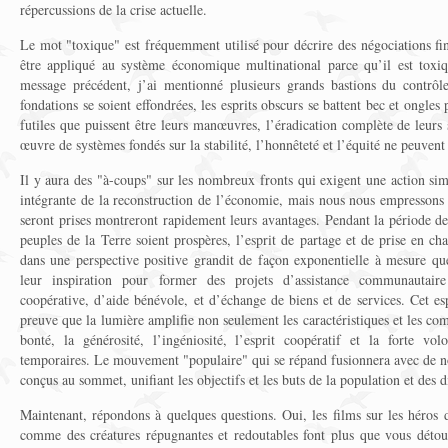
répercussions de la crise actuelle.
Le mot "toxique" est fréquemment utilisé pour décrire des négociations fi
être appliqué au système économique multinational parce qu’il est to
message précédent, j’ai mentionné plusieurs grands bastions du contrôle
fondations se soient effondrées, les esprits obscurs se battent bec et ongles
futiles que puissent être leurs manœuvres, l’éradication complète de leur
œuvre de systèmes fondés sur la stabilité, l’honnêteté et l’équité ne peuvent
Il y aura des "à-coups" sur les nombreux fronts qui exigent une action sim
intégrante de la reconstruction de l’économie, mais nous nous empressons 
seront prises montreront rapidement leurs avantages. Pendant la période de 
peuples de la Terre soient prospères, l’esprit de partage et de prise en ch
dans une perspective positive grandit de façon exponentielle à mesure qu
leur inspiration pour former des projets d’assistance communautaire
coopérative, d’aide bénévole, et d’échange de biens et de services. Cet es
preuve que la lumière amplifie non seulement les caractéristiques et les co
bonté, la générosité, l’ingéniosité, l’esprit coopératif et la forte vol
temporaires. Le mouvement "populaire" qui se répand fusionnera avec de n
conçus au sommet, unifiant les objectifs et les buts de la population et des d
Maintenant, répondons à quelques questions. Oui, les films sur les héros
comme des créatures répugnantes et redoutables font plus que vous détou