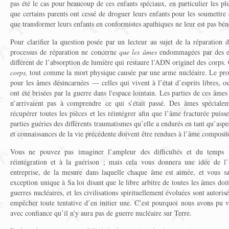
pas été le cas pour beaucoup de ces enfants spéciaux, en particulier les plu
que certains parents ont cessé de droguer leurs enfants pour les soumettre
que transformer leurs enfants en conformistes apathiques ne leur est pas bén
Pour clarifier la question posée par un lecteur au sujet de la réparation
processus de réparation ne concerne
que les âmes
endommagées par des exp
différent de l’absorption de lumière qui restaure l’ADN originel des corps.
corps,
tout comme la mort physique causée par une arme nucléaire. Le proce
pour les âmes désincarnées — celles qui vivent à l’état d’esprits libres,
ont été brisées par la guerre dans l'espace lointain. Les parties de ces âmes 
n’arrivaient pas à comprendre ce qui s’était passé. Des âmes spécialem
récupérer toutes les pièces et les réintégrer afin que l’âme fracturée puisse
parties guéries des différents traumatismes qu’elle a endurés en tant qu’aspe
et connaissances de la vie précédente doivent être rendues à l’âme composit
Vous ne pouvez pas imaginer l’ampleur des difficultés et du temps n
réintégration et à la guérison ; mais cela vous donnera une idée de l’
entreprise, de la mesure dans laquelle chaque âme est aimée, et vous sa
exception unique à Sa loi disant que le libre arbitre de toutes les âmes doit 
guerres nucléaires, et les civilisations spirituellement évoluées sont autoris
empêcher toute tentative d’en initier une. C’est pourquoi nous avons pu vo
avec confiance qu’il n’y aura pas de guerre nucléaire sur Terre.