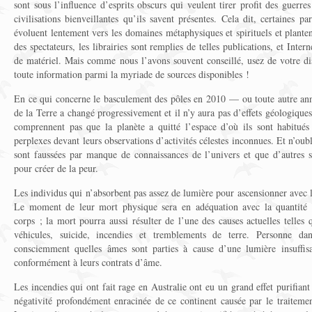
sont sous l’influence d’esprits obscurs qui veulent tirer profit des guerres
civilisations bienveillantes qu’ils savent présentes. Cela dit, certaines p
évoluent lentement vers les domaines métaphysiques et spirituels et plantent
des spectateurs, les librairies sont remplies de telles publications, et Inter
de matériel. Mais comme nous l’avons souvent conseillé, usez de votre di
toute information parmi la myriade de sources disponibles !
En ce qui concerne le basculement des pôles en 2010 — ou toute autre ann
de la Terre a changé progressivement et il n’y aura pas d’effets géologique
comprennent pas que la planète a quitté l’espace d’où ils sont habitués 
perplexes devant leurs observations d’activités célestes inconnues. Et n’oub
sont faussées par manque de connaissances de l’univers et que d’autres 
pour créer de la peur.
Les individus qui n’absorbent pas assez de lumière pour ascensionner avec 
Le moment de leur mort physique sera en adéquation avec la quantité 
corps ; la mort pourra aussi résulter de l’une des causes actuelles telles
véhicules, suicide, incendies et tremblements de terre. Personne d
consciemment quelles âmes sont parties à cause d’une lumière insuffisa
conformément à leurs contrats d’âme.
Les incendies qui ont fait rage en Australie ont eu un grand effet purifian
négativité profondément enracinée de ce continent causée par le traitemen