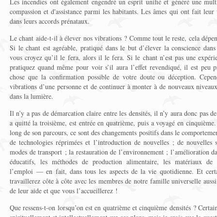
Les incendies ont également engendré un esprit unifié et généré une multi
compassion et d'assistance parmi les habitants. Les âmes qui ont fait leur 
dans leurs accords prénataux.
Le chant aide-t-il à élever nos vibrations ? Comme tout le reste, cela dépen
Si le chant est agréable, pratiqué dans le but d’élever la conscience dans
vous croyez qu’il le fera, alors il le fera. Si le chant n’est pas une expé
pratiquez quand même pour voir s’il aura l’effet revendiqué, il est peu p
chose que la confirmation possible de votre doute ou déception. Cepend
vibrations d’une personne et de continuer à monter à de nouveaux niveau
dans la lumière.
Il n’y a pas de démarcation claire entre les densités, il n’y aura donc pas de
a quitté la troisième, est entrée en quatrième, puis a voyagé en cinquièm
long de son parcours, ce sont des changements positifs dans le comporteme
de technologies réprimées et l’introduction de nouvelles ; de nouvelles
modes de transport ; la restauration de l’environnement ; l’amélioration da
éducatifs, les méthodes de production alimentaire, les matériaux de 
l’emploi — en fait, dans tous les aspects de la vie quotidienne. Et cer
travaillerez côte à côte avec les membres de notre famille universelle aus
de leur aide et que vous l’accueillerez !
Que ressens-t-on lorsqu’on est en quatrième et cinquième densités ? Certai