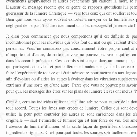
événements géophysiques et autres événements qui causent la mort, le ch
L’auteur du message raconte que ce genre de rapports quotidiens lui per
guérisseur de la lumière Christique — vers tous ceux qui ont souffert et tou
Bien que nous vous ayons souvent exhortés à envoyer de la lumière aux pri
négligent de ne pas l’inclure récemment dans les messages, et je remercie l’
Je dirai pour commencer que nous comprenons qu’il est difficile de pa
inconditionnel pour les individus qui vous font du mal ou qui causent d’é
personnes. Vous ne connaissez pas consciemment votre propre contrat 
n’importe qui d’autre, de sorte que vous ne pouvez pas savoir qui est en 
dans les accords prénataux. Ces accords sont conçus dans un amour pur, af
qui partagent cette vie ; et particulièrement maintenant, quand tous ceux 
faire l’expérience de tout ce qui était nécessaire pour mettre fin aux leçon
afin d’évoluer ou d’aider les autres à évoluer dans les vibrations supérieures
extrêmes d’une sorte ou d’une autre. Parce que vous ne pouvez pas savoir 
pour qui, les messages des êtres sur les plans de lumière élevés ont inclus "
Ceci dit, certains individus utilisent leur libre arbitre pour causer de la do
tout accord. Toutes les âmes sont créées de lumière. Celles qui sont dev
utilisé la peur pour contrôler les autres se sont enracinées dans les t
originelle — sauf l’étincelle de lumière qui est leur force de vie. Ces âm
l’absence de lumière d’amour, et la seule façon de guérir leurs blessure
ingrédients originaux. C’est pourquoi toutes les sources spirituellement év