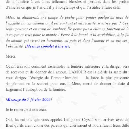
de la lumière à ces âmes tellement blessées et perdues dans les profo
d’insérer ce que je t’ai dit il y a longtemps et qui t’a aidée à faire cela.
Mère, tu allumerais une lampe de poche pour guider quelqu’un hors de l’
l’anxiété sur un chemin où il est confiant et en sécurité, n’est-ce pas ? Ce
sont apeurées et en train de sombrer. Ne pense pas à elles en fonction de l
à ce que tu veux pour le monde ! Pense à la bonté, à la serviabilité, à la ju
du monde qui vivent en harmonie, en paix et dans l’amour et envoie ces 
l’obscurité. [
Message complet à lire ici
]
Merci.
Quant à savoir comment rassembler la lumière intérieure et la diriger vers 
de recevoir et de donner de l’amour. L’AMOUR est la clé de la santé du me
vous dirigez l’énergie de l’amour-lumière — la force la plus puissant
simplement en la sentant pour eux ! Mère, merci de donner la date 
largement l’absorption de la lumière.
[
Message du 7 février 2009
]
Je te remercie à nouveau.
Oui, les enfants que vous appelez Indigo ou Crystal sont arrivés avec de 
Bien qu’ils aient choisi des parents qui chériraient et nourriraient leurs dif