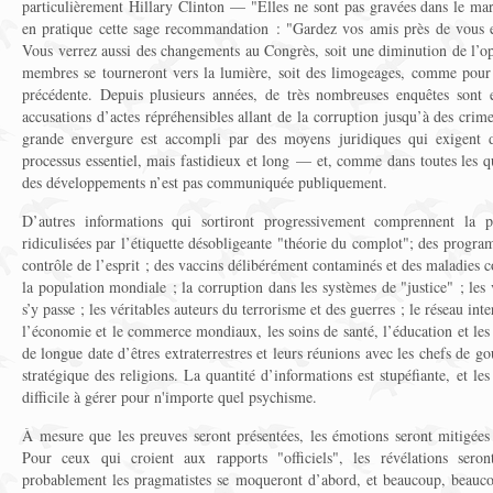
particulièrement Hillary Clinton — "Elles ne sont pas gravées dans le mar
en pratique cette sage recommandation : "Gardez vos amis près de vous e
Vous verrez aussi des changements au Congrès, soit une diminution de l’op
membres se tourneront vers la lumière, soit des limogeages, comme pour 
précédente. Depuis plusieurs années, de très nombreuses enquêtes sont e
accusations d’actes répréhensibles allant de la corruption jusqu’à des crim
grande envergure est accompli par des moyens juridiques qui exigent 
processus essentiel, mais fastidieux et long — et, comme dans toutes les qu
des développements n’est pas communiquée publiquement.
D’autres informations qui sortiront progressivement comprennent la p
ridiculisées par l’étiquette désobligeante "théorie du complot"; des progr
contrôle de l’esprit ; des vaccins délibérément contaminés et des maladies 
la population mondiale ; la corruption dans les systèmes de "justice" ; les 
s’y passe ; les véritables auteurs du terrorisme et des guerres ; le réseau int
l’économie et le commerce mondiaux, les soins de santé, l’éducation et les
de longue date d’êtres extraterrestres et leurs réunions avec les chefs de g
stratégique des religions. La quantité d’informations est stupéfiante, et les
difficile à gérer pour n'importe quel psychisme.
À mesure que les preuves seront présentées, les émotions seront mitigées 
Pour ceux qui croient aux rapports "officiels", les révélations seron
probablement les pragmatistes se moqueront d’abord, et beaucoup, beauco