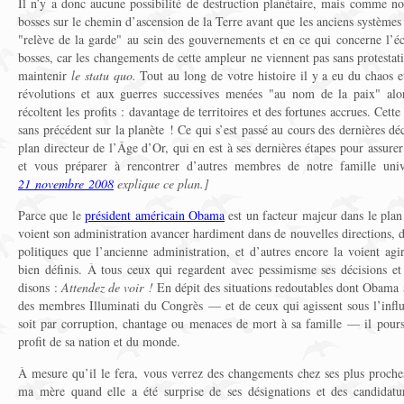
Il n’y a donc aucune possibilité de destruction planétaire, mais comme no
bosses sur le chemin d’ascension de la Terre avant que les anciens systèmes
"relève de la garde" au sein des gouvernements et en ce qui concerne l’
bosses, car les changements de cette ampleur ne viennent pas sans protestat
maintenir
le statu quo.
Tout au long de votre histoire il y a eu du chaos e
révolutions et aux guerres successives menées "au nom de la paix" alors
récoltent les profits : davantage de territoires et des fortunes accrues. Cett
sans précédent sur la planète ! Ce qui s’est passé au cours des dernières d
plan directeur de l’Âge d’Or, qui en est à ses dernières étapes pour assure
et vous préparer à rencontrer d’autres membres de notre famille univ
21 novembre 2008
explique ce plan.]
Parce que le
président américain Obama
est un facteur majeur dans le plan 
voient son administration avancer hardiment dans de nouvelles directions, d
politiques que l’ancienne administration, et d’autres encore la voient agir
bien définis. À tous ceux qui regardent avec pessimisme ses décisions et 
disons :
Attendez de voir !
En dépit des situations redoutables dont Obama a
des membres Illuminati du Congrès — et de ceux qui agissent sous l’infl
soit par corruption, chantage ou menaces de mort à sa famille — il pours
profit de sa nation et du monde.
À mesure qu’il le fera, vous verrez des changements chez ses plus proches
ma mère quand elle a été surprise de ses désignations et des candidatu