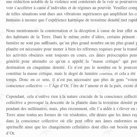
une réduction notable de la violence sont consternés de la voir se poursuivr
voir s’accélérer à cause d’individus et de régimes au pouvoir. Veuillez co
de telles situations sont dues aux vibrations supérieures qui amplifient les 
humains à mesure que l’expérience karmique de troisième densité met rapide
Nous mentionnons la consternation et la déception à cause de leur effet né
des habitants de la Terre. Dans le même ordre d’idées, certains pensent q
lumière ne sont pas suffisants, qu’un plus grand nombre ou un plus grand 
planète est nécessaire pour mener à bien les réformes requises pour la tran
les activités obscures sont toujours en cours, ces âmes préoccupées pen
générée pour atteindre ce qu’on a appelé la "masse critique" qui perm
destination en cinquième densité. Ce n’est pas le nombre ou le pourcen
constitue la masse critique, mais le degré de lumière
continu,
et cela a été 
temps. Donc en ce sens, il n’est pas nécessaire que plus de gens "voien
conscience collective — l’Âge d’Or, l’ère de l’amour et de la paix, existe 
Cependant, cela n’enlève rien à la nature cruciale de la conscience collec
collective a provoqué la descente de la planète dans la troisième densité p
pendant des millénaires, mais, plus récemment, elle l’a aidée à s’élever en 
Terre aime toutes ses formes de vie résidentes, elle désire que les âmes 
dans la conscience collective où elle peut offrir aux âmes endormies u
spirituelle ainsi que les changements cellulaires dont elles ont besoin p
d’Or.