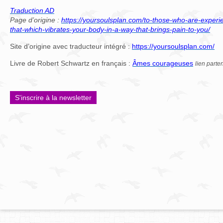
Traduction AD
Page d’origine :
https://yoursoulsplan.com/to-those-who-are-experi
that-which-vibrates-your-body-in-a-way-that-brings-pain-to-you/
Site d’origine avec traducteur intégré :
https://yoursoulsplan.com/
Livre de Robert Schwartz en français :
Âmes courageuses
lien parte
S'inscrire à la newsletter