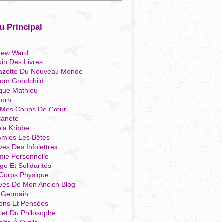
 Principal
hew Ward
in Des Livres
azette Du Nouveau Monde
som Goodchild
que Mathieu
horn
 Mes Coups De Cœur
lanète
la Kribbe
Amies Les Bêtes
ves Des Infolettres
mie Personnelle
ge Et Solidarités
Corps Physique
ives De Mon Ancien Blog
t Germain
ions Et Pensées
llet Du Philosophe