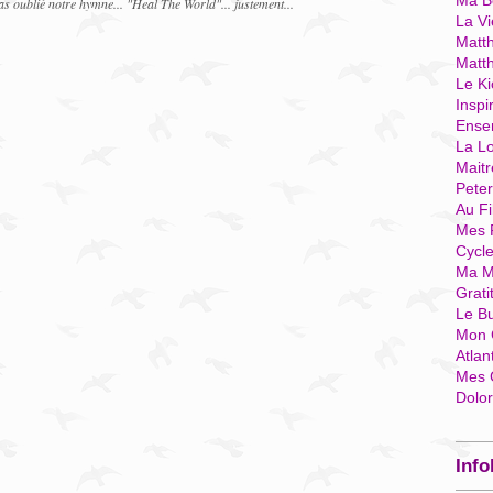
Ma Bo
 oublié notre hymne... "Heal The World"... justement...
La Vi
Matth
Matt
Le Ki
Inspi
Ense
La Lo
Mait
Pete
Au Fi
Mes 
Cycl
Ma M
Grati
Le B
Mon 
Atlan
Mes 
Dolo
Info