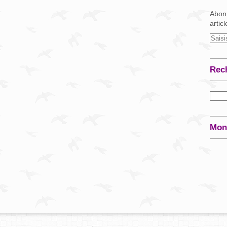
Abonn
artic
Rec
Mon