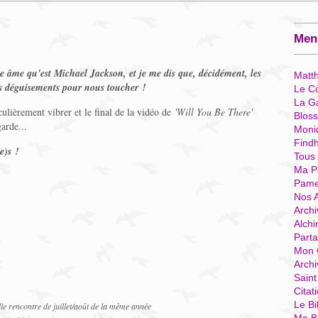
Menu
lle âme qu'est Michael Jackson, et je me dis que, décidément, les
Matt
s déguisements pour nous toucher !
Le Co
La G
ulièrement vibrer et le final de la vidéo de
'Will You Be There'
Blos
arde...
Moni
Find
e)s !
Tous
Ma P
Pame
Nos 
Archi
Alchi
Parta
Mon 
Arch
Sain
Citat
Le Bi
lle rencontre de juillet/août de la même année