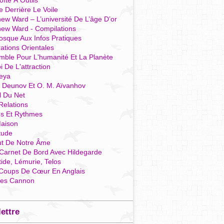
îte À Outils
e Derrière Le Voile
ew Ward – L’université De L’âge D’or
hew Ward - Compilations
osque Aux Infos Pratiques
rations Orientales
mble Pour L'humanité Et La Planète
i De L'attraction
reya
r Deunov Et O. M. Aïvanhov
l Du Net
Relations
es Et Rythmes
aison
tude
ut De Notre Âme
Carnet De Bord Avec Hildegarde
tide, Lémurie, Telos
Coups De Cœur En Anglais
res Cannon
lettre