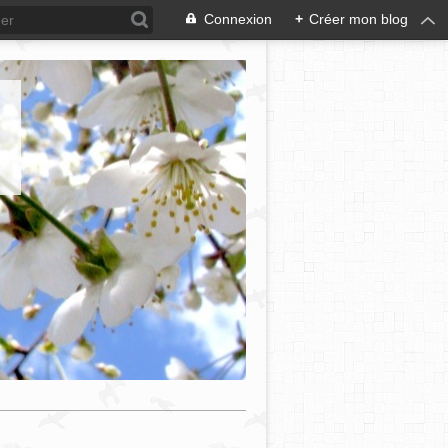
Connexion
+
Créer mon blog
e