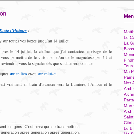
don
Menu
Toute l’Histoire
!
Matt
Le Co
ay sur toutes vos boxes jusqu’au 14 juillet.
La G
Blos
rès le 14 juillet, la chaîne, que j’ai contactée, envisage de le
Moni
vous permettra de le visionner et/ou de le magnétoscoper ! J’ai
Find
reviendrai vous la signaler dès que sa date sera connue.
Tous
Ma P
liquer
sur ce lien
et/ou
sur celui-ci
.
Pame
Nos 
 est vraiment en train d’avancer vers la Lumière, l’Amour et le
Archi
Alchi
Parta
Mon 
Arch
Sain
____________________
Citat
ent les gens. C’est ainsi que se transmettent
Le Bi
 génération après génération après génération.