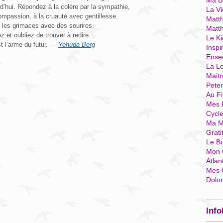
Ma Bo
rd’hui. Répondez à la colère par la sympathie,
La Vi
ompassion, à la cruauté avec gentillesse.
Matth
 les grimaces avec des sourires.
Matt
 et oubliez de trouver à redire.
Le Ki
t l’arme du futur. —
Yehuda Berg
Inspi
Ense
La Lo
Mait
Pete
Au Fi
Mes 
Cycl
Ma M
Grati
Le B
Mon 
Atlan
Mes 
Dolo
Info