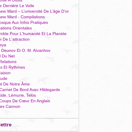
îte À Outils
e Derrière Le Voile
ew Ward – L’université De L’âge D’or
hew Ward - Compilations
osque Aux Infos Pratiques
rations Orientales
mble Pour L'humanité Et La Planète
i De L'attraction
reya
r Deunov Et O. M. Aïvanhov
l Du Net
Relations
es Et Rythmes
aison
tude
ut De Notre Âme
Carnet De Bord Avec Hildegarde
tide, Lémurie, Telos
Coups De Cœur En Anglais
res Cannon
lettre