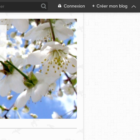
Connexion
+
Créer mon blog
e