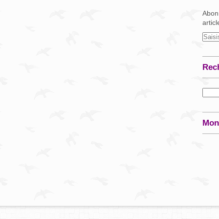
Abonn
artic
Rec
Mon