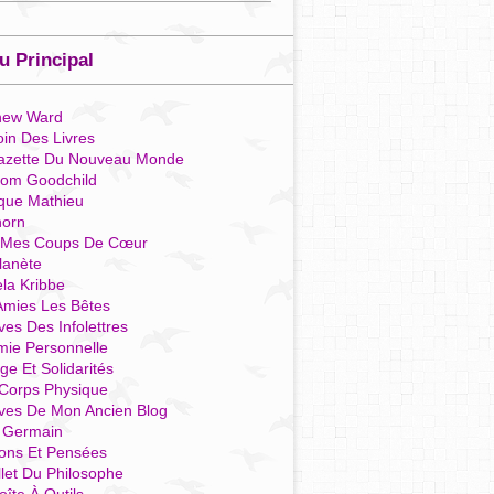
 Principal
hew Ward
in Des Livres
azette Du Nouveau Monde
som Goodchild
que Mathieu
horn
 Mes Coups De Cœur
lanète
la Kribbe
Amies Les Bêtes
ves Des Infolettres
mie Personnelle
ge Et Solidarités
Corps Physique
ives De Mon Ancien Blog
t Germain
ions Et Pensées
llet Du Philosophe