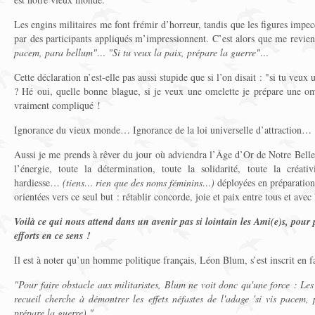
Les engins militaires me font frémir d’horreur, tandis que les figures impec
par des participants appliqués m’impressionnent. C’est alors que me revient
pacem, para bellum"… "Si tu veux la paix, prépare la guerre"…
Cette déclaration n’est-elle pas aussi stupide que si l’on disait : "si tu veu
? Hé oui, quelle bonne blague, si je veux une omelette je prépare une ome
vraiment compliqué !
Ignorance du vieux monde… Ignorance de la loi universelle d’attraction…
Aussi je me prends à rêver du jour où adviendra l’Âge d’Or de Notre Belle
l’énergie, toute la détermination, toute la solidarité, toute la créativ
hardiesse…
(tiens… rien que des noms féminins…)
déployées en préparation 
orientées vers ce seul but : rétablir concorde, joie et paix entre tous et avec
Voilà ce qui nous attend dans un avenir pas si lointain les Ami(e)s, pou
efforts en ce sens !
Il est à noter qu’un homme politique français, Léon Blum, s’est inscrit en 
"Pour faire obstacle aux militaristes, Blum ne voit donc qu'une force : Le
recueil cherche à démontrer les effets néfastes de l'adage 'si vis pacem,
prépare la guerre)."