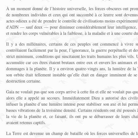
À un moment donné de l’histoire universelle, les forces obscures ont prom
de nombreux individus et ceux qui ont succombé à ce leurre sont devenus 
actes odieux a été de prendre le contrôle de civilisations moins expérimentée
d'ADN — sauf deux — pour diminuer considérablement leur intelligence, i
et rendre les corps vulnérables à la faiblesse, à la maladie et à une courte du
Il y a des millénaires, certains de ces peuples ont commencé à vivre su
contrôlaient facilement par la peur, l’ignorance, la guerre perpétuelle et d
strict minimum, conditions qui suscitaient les traits humains les plus vils. U
accumulée car ces êtres étaient brutaux entre eux et envers les animaux et
dommages à la planète. Il y a environ quatre-vingts ans, la lumière de la T
son orbite était tellement instable qu’elle était en danger imminent de se
destruction certaine.
Gaïa ne voulait pas que son corps arrive à cette fin et elle ne voulait pas qu
alors elle a appelé au secours. Immédiatement Dieu a autorisé des civilis
infuser la planète d’une lumière intense pour stabiliser son axe et lui pe
basses vibrations de la troisième densité. Certains résidents ont été poussés
la vie de la planète et, ce faisant, ils ont pu se débarrasser de leurs ch
avaient retenus captifs.
La Terre est devenue un champ de bataille où les forces universelles de l