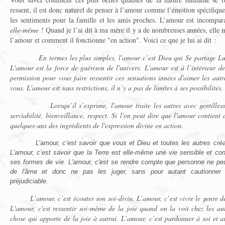
ressent, il est donc naturel de penser à l’amour comme l’émotion spécifique
les sentiments pour la famille et les amis proches. L’amour est incompa
elle-même !
Quand je l’ai dit à ma mère il y a de nombreuses années, elle 
l’amour et comment il fonctionne "en action". Voici ce que je lui ai dit :
En termes les plus simples, l'amour c’est Dieu qui Se partage Lui-
L'amour est la force de guérison de l'univers. L'amour est à l’intérieur d
permission pour vous faire ressentir ces sensations innées d'aimer les aut
vous. L'amour est sans restrictions, il n’y a pas de limites à ses possibilités.
Lorsqu’il s’exprime, l'amour traite les autres avec gentillesse, 
serviabilité, bienveillance, respect. Si l'on peut dire que l'amour contient 
quelques-uns des ingrédients de l'expression divine en action.
L’amour, c’est savoir que vous et Dieu et toutes les autres cré
L’amour, c’est savoir que la Terre est elle-même une vie sensible et con
ses formes de vie. L'amour, c'est se rendre compte que personne ne peu
de l'âme et donc ne pas les juger, sans pour autant cautionner
préjudiciable.
L’amour, c’est écouter son soi-divin. L’amour, c’est vivre le genre de 
L'amour, c'est ressentir soi-même de la joie quand on la voit chez les au
chose qui apporte de la joie à autrui. L’amour, c’est pardonner à soi et a