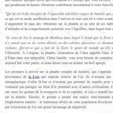
qui produisent de hautes vibrations contribuent énormément à votre bien-êtr
"Qu’en est-il des énergies de l’espace/du soleil/des vagues de lumière qui 
ce qui est en mode accélération dans l’univers et tout cela est à votre avant
d’augmenter le taux des vibrations sur la planète et au sein de ses hab
d’attitudes et de comportements polarisés vers l’équilibre, dans lequel tout 
"Je viens de lire le message de Matthieu dans lequel il disait que la Terre é
n’y aurait pas eu de vastes déserts ou des calottes glaciaires, et sûreme
violence. Qu’est-ce qui a fait de la Terre le genre de monde qu’elle 
l’obscurité. À l’origine, la planète, incarnation de l’âme appelée Gaïa, ét
d’Éden dans son intégralité. Chère famille, vous avez besoin de connaître l
aujourd’hui votre patrie, et nous allons vous en donner un bref aperçu.
Les premiers à arriver sur la planète remplie de lumière, qui s’appelait
provenance de
la Lyre
qui espérait trouver de l’or. Ils n’avaient pas 
intergalactique d’aller là-bas et n’avaient pas présenté de requête pour 
voulaient pas partager un filon d’or potentiel avec d’autres civilisations. C
ont semé les graines de la tromperie et de la cupidité, et cela a installé les
sur la planète. Ensuite, le groupe a amené une espèce sous-humaine po
l'exploitation minière ; le traitement sévère de cette population d'esclave
par l'extraction de l'or ont ajouté davantage de négativité.