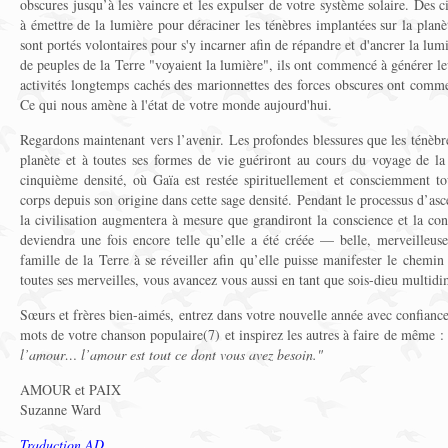
obscures jusqu’à les vaincre et les expulser de votre système solaire. Des ci
à émettre de la lumière pour déraciner les ténèbres implantées sur la planè
sont portés volontaires pour s'y incarner afin de répandre et d'ancrer la lu
de peuples de la Terre "voyaient la lumière", ils ont commencé à générer leu
activités longtemps cachés des marionnettes des forces obscures ont comme
Ce qui nous amène à l'état de votre monde aujourd'hui.
Regardons maintenant vers l’avenir. Les profondes blessures que les ténèbre
planète et à toutes ses formes de vie guériront au cours du voyage de la 
cinquième densité, où Gaïa est restée spirituellement et consciemment t
corps depuis son origine dans cette sage densité. Pendant le processus d’asc
la civilisation augmentera à mesure que grandiront la conscience et la conn
deviendra une fois encore telle qu’elle a été créée — belle, merveilleuse
famille de la Terre à se réveiller afin qu’elle puisse manifester le chemi
toutes ses merveilles, vous avancez vous aussi en tant que sois-dieu multid
Sœurs et frères bien-aimés, entrez dans votre nouvelle année avec confiance
mots de votre chanson populaire(7) et inspirez les autres à faire de même :
l’amour… l’amour est tout ce dont vous avez besoin."
AMOUR et PAIX
Suzanne Ward
Traduction AD