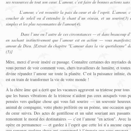
ses ressources de tout son cœur. L’amour, c’est faire de bonnes actions sans 
L’amour, c’est ressentir la paix du cœur et de l’esprit. L’amour, c
coucher de soleil ou d’entendre le chant d’un oiseau, et un sourire(3) e
simples et les plus rayonnantes de l'amour(4).
Dans l’une ou l’autre de ces circonstances — et dans beaucoup d’au
en sachant instinctivement que l’amour est en action — vous manifeste
amour de Dieu. [Extrait du chapitre "L’amour dans la vie quotidienne" 
(5)]
Mère, merci d’avoir inséré ce passage. Connaître certaines des myriades d
vous permet de voir comment vous, chers travailleurs de lumière, et toutes
divine répandez l’amour sur toute la planète. C’est la puissance infinie, é
est en train de transformer la vie de votre monde !
À la chère âme qui a écrit que les vacances aggravent sa tristesse pour tous 
que les basses vibrations de la tristesse n’aident pas ceux auxquels vous p
pensées vers quelque chose qui vous fait sourire — un souvenir heureux 
animal de compagnie, votre photo préférée ou un poème, une occasion agr
du cœur suivra. Des actes de gentillesse et un salut souriant aux passant
remontent le moral des destinataires — c’est l’amour "en action". Avec la l
opère en permanence — et gardez à l’esprit que cette loi n’a aucune capac
que ramener quelque chose qui correspond à l’énergie que vous envoyez —