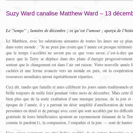
Suzy Ward canalise Matthew Ward – 13 décem
Le "temps" ; lumière de décembre ; ce qu’est l’amour ; aperçu de l’histoi
Ici Matthieu, avec les salutations aimantes de toutes les âmes sur ce pl
dans votre monde : "Je ne peux pas croire que l’année est presque terminée 
que le temps s’accélère ne savent pas ce que vous savez, c’est-à-dire que
parce que la Terre se déplace dans des plans d’énergie progressivement
sentent que le changement est dans l’air ont raison. Votre nouvelle année 
cachées et une ferme avancée vers un monde en paix, où la coopération 
ressources mondiales seront équitablement réparties.
Ceci dit, tandis que famille et amis célèbrent les jours saints traditionnels et
brille toujours de mille feux pendant votre mois de décembre. Mais cette il
bien plus que de la seule exaltation d’une musique joyeuse, de la joie et 
époque de l’année, il y a partout un désir amplifié d'amélioration de toute
personnes en deuil et de partage avec ceux qui sont accablés par les difficult
gratitude de leurs bénéficiaires ajoutent au rayonnement émanant de la Te
comme le pardon(1), la compassion, l’empathie et la joie — sont de hautes 
Vous savez comment ces plus belles qualités de la nature humaine se r