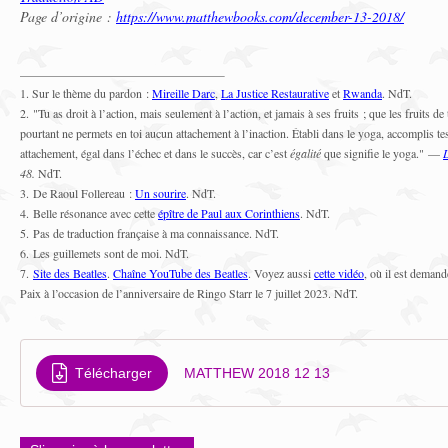
Page d’origine :
https://www.matthewbooks.com/december-13-2018/
1. Sur le thème du pardon :
Mireille Darc
,
La Justice Restaurative
et
Rwanda
. NdT.
2. "Tu as droit à l’action, mais seulement à l’action, et jamais à ses fruits ; que les fruits de
pourtant ne permets en toi aucun attachement à l’inaction. Établi dans le yoga, accomplis te
attachement, égal dans l’échec et dans le succès, car c’est
égalité
que signifie le yoga." —
48.
NdT.
3. De Raoul Follereau :
Un sourire
. NdT.
4. Belle résonance avec cette
épître de Paul aux Corinthiens
. NdT.
5. Pas de traduction française à ma connaissance. NdT.
6. Les guillemets sont de moi. NdT.
7.
Site des Beatles
.
Chaîne YouTube des Beatles
. Voyez aussi
cette vidéo
, où il est deman
Paix à l’occasion de l’anniversaire de Ringo Starr le 7 juillet 2023. NdT.
Télécharger
MATTHEW 2018 12 13