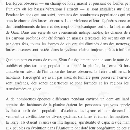
Les forces obscures — un champ de force massif et puissant de formes pens
l’univers où les basses vibrations l’attirent — se sont installées sur Shan
Pendant les éons qui ont suivi, certaines des nombreuses populations qui vi
sous le charme des forces obscures. Leur violence et leur dégénérescence on
des tremblements de terre et des éruptions volcaniques ont dû la libérer af
de Gaïa. Dans une série de ces événements indispensables, les chaînes de 
les canyons profonds ont été formés en masses terrestres, les océans ont s
par deux fois, toutes les formes de vie ont été éliminés dans des nettoya
forces obscures sont restées dans le système solaire, toujours prêtes à influe
Quelque part en cours de route, Shan fut également connue sous le nom de 
oubliés et plus tard une population a appelé la planète, la Terre. Et lor
amassée en raison de l'influence des forces obscures, la Terre a utilisé sa 
habitants. Parce qu'il n'y avait pas assez de lumière pour préserver l'environ
sont asséchés, des zones désertiques se sont formées et les régions le
transformées en glace.
À de nombreuses époques différentes pendant environ un demi-milliard 
certains des habitants de la planète étaient les personnes que vous appel
évolué à partir de la population d'esclaves des Lyrans et leurs descendant
venaient de civilisations de divers systèmes stellaires et étaient les ancêtres 
la Terre. Ils étaient avancés en intelligence, spiritualité et capacités de man
aux peuples en évolution dans l’Antiquité ont doté leur progéniture de ces at