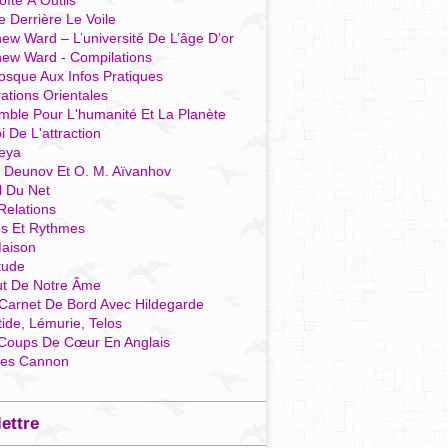
îte À Outils
e Derrière Le Voile
ew Ward – L’université De L’âge D’or
hew Ward - Compilations
osque Aux Infos Pratiques
rations Orientales
mble Pour L'humanité Et La Planète
i De L'attraction
reya
r Deunov Et O. M. Aïvanhov
l Du Net
Relations
es Et Rythmes
aison
tude
ut De Notre Âme
Carnet De Bord Avec Hildegarde
tide, Lémurie, Telos
Coups De Cœur En Anglais
res Cannon
lettre