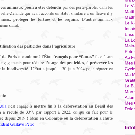
Ma Bo
La Vi
e ces animaux pourra être défendu
par des porte-parole, dans les
Matth
velle-Zélande qui avait accordé un statut similaire à un fleuve il y
Matt
protéger les tortues et les requins
e mieux
. D’autres animaux
Le Ki
même statut.
Inspi
Ense
La Lo
ilisation des pesticides dans l’agriculture
Mait
Pete
if de Paris a condamné l'État français pour “fautes”
son
face à
Au Fi
l’usage des pesticides, à préserver les
 engagements pour réduire
Mes 
 la biodiversité
. L’État a jusqu’au 30 juin 2024 pour réparer ce
Cycl
Ma M
Grati
Le B
Mon 
onie
Atlan
Mes 
mettre fin à la déforestation au Brésil dès
Lula
s'est engagé à
Dolo
a reculé de 33%
on
par rapport à 2022, ce qui en fait pour le
en Colombie où la déforestation a chuté
sse depuis 2019 ! Idem
sident Gustavo Petro
.
Info