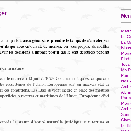
ger
Menu
Matt
Le Co
sans prendre le temps de s’arrêter sur
ualité, parfois anxiogène,
La G
sitifs
qui nous entourent. Ce mois-ci, on vous propose de souffler
Blos
les décisions à impact positif
ouvrir
qui se sont déroulées pendant
Moni
Find
Tous
n de la nature
Ma P
Pame
en le mercredi 12 juillet 2023.
Concrètement qu’est ce que cela
Nos 
 des écosystèmes de l’Union Européenne sont en mauvais état de
Archi
er ces conditions
des mesures
. Les États devront mettre en place
Alchi
perficies terrestres et maritimes de l’Union Européenne d’ici
Parta
Mon 
Arch
Sain
Citat
corde le statut d’entité naturelle juridique aux tortues et
Le Bi