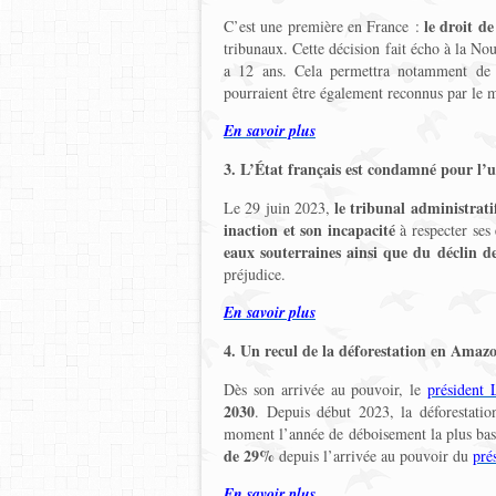
le droit d
C’est une première en France :
tribunaux. Cette décision fait écho à la Nou
a 12 ans. Cela permettra notamment d
pourraient être également reconnus par le 
En savoir plus
3. L’État français est condamné pour l’ut
le tribunal administrat
Le 29 juin 2023,
inaction et son incapacité
à respecter ses
eaux souterraines ainsi que du déclin de
préjudice.
En savoir plus
4. Un recul de la déforestation en Amaz
Dès son arrivée au pouvoir, le
président 
2030
. Depuis début 2023, la déforestati
moment l’année de déboisement la plus ba
de 29%
depuis l’arrivée au pouvoir du
pré
En savoir plus