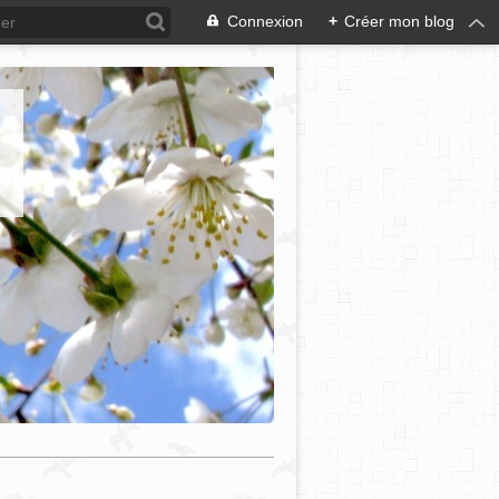
Connexion
+
Créer mon blog
e