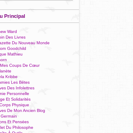
 Principal
hew Ward
in Des Livres
azette Du Nouveau Monde
som Goodchild
que Mathieu
horn
 Mes Coups De Cœur
lanète
la Kribbe
Amies Les Bêtes
ves Des Infolettres
mie Personnelle
ge Et Solidarités
Corps Physique
ives De Mon Ancien Blog
t Germain
ions Et Pensées
llet Du Philosophe