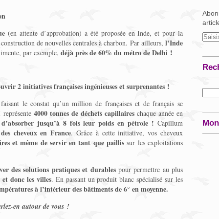
Abonn
on
artic
ue
(en attente d’approbation) a été proposée en Inde, et pour la
l’Inde
a construction de nouvelles centrales à charbon. Par ailleurs,
déjà près de 60% du métro de Delhi !
limente, par exemple,
Rec
uvrir 2 initiatives françaises ingénieuses et surprenantes !
aisant le constat qu’un million de françaises et de français se
4000 tonnes de déchets capillaires
i représente
chaque année en
 d’absorber jusqu’à 8 fois leur poids en pétrole !
Capillum
Mon
e des cheveux en France
. Grâce à cette initiative, vos cheveux
ires et même de servir en tant que paillis
sur les exploitations
ver des solutions pratiques et durables
pour permettre au plus
 et donc les villes
. En passant un produit blanc spécialisé sur les
empératures à l’intérieur des bâtiments de 6° en moyenne.
rlez-en autour de vous !