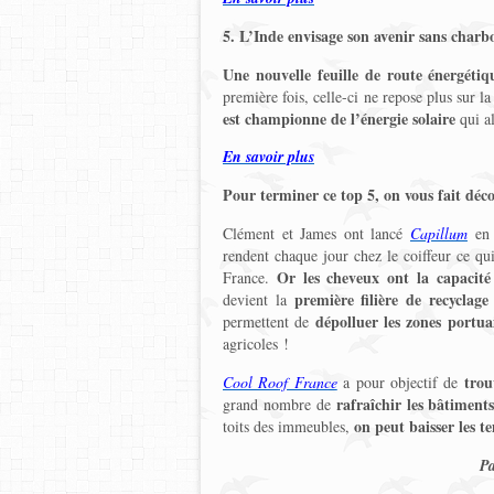
5. L’Inde envisage son avenir sans charb
Une nouvelle feuille de route énergétiq
première fois, celle-ci ne repose plus sur l
est championne de l’énergie solaire
qui a
En savoir plus
Pour terminer ce top 5, on vous fait déco
Clément et James ont lancé
Capillum
en f
rendent chaque jour chez le coiffeur ce qu
Or les cheveux ont la capacité
France.
première filière de recyclag
devient la
dépolluer les zones portua
permettent de
agricoles !
trou
Cool Roof France
a pour objectif de
rafraîchir les bâtiments
grand nombre de
on peut baisser les t
toits des immeubles,
Pa