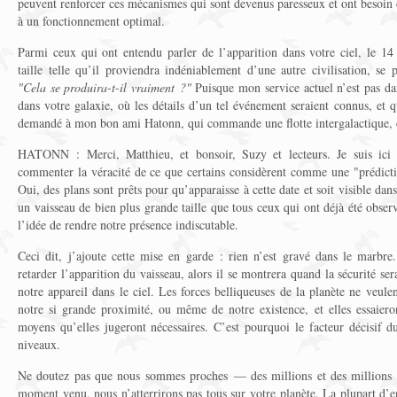
peuvent renforcer ces mécanismes qui sont devenus paresseux et ont besoin
à un fonctionnement optimal.
Parmi ceux qui ont entendu parler de l’apparition dans votre ciel, le 14 
taille telle qu’il proviendra indéniablement d’une autre civilisation, se
"Cela se produira-t-il vraiment ?"
Puisque mon service actuel n’est pas d
dans votre galaxie, où les détails d’un tel événement seraient connus, et
demandé à mon bon ami Hatonn, qui commande une flotte intergalactique, 
HATONN : Merci, Matthieu, et bonsoir, Suzy et lecteurs. Je suis ic
commenter la véracité de ce que certains considèrent comme une "prédicti
Oui, des plans sont prêts pour qu’apparaisse à cette date et soit visible dan
un vaisseau de bien plus grande taille que tous ceux qui ont déjà été observ
l’idée de rendre notre présence indiscutable.
Ceci dit, j’ajoute cette mise en garde : rien n’est gravé dans le marbre.
retarder l’apparition du vaisseau, alors il se montrera quand la sécurité se
notre appareil dans le ciel. Les forces belliqueuses de la planète ne veul
notre si grande proximité, ou même de notre existence, et elles essaiero
moyens qu’elles jugeront nécessaires. C’est pourquoi le facteur décisif du
niveaux.
Ne doutez pas que nous sommes proches — des millions et des millions 
moment venu, nous n’atterrirons pas tous sur votre planète. La plupart d’en