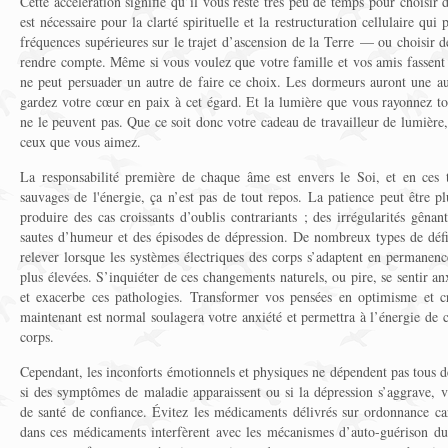
Cette accélération signifie qu’il vous reste très peu de temps pour choisir
est nécessaire pour la clarté spirituelle et la restructuration cellulaire qui
fréquences supérieures sur le trajet d’ascension de la Terre — ou choisir 
rendre compte. Même si vous voulez que votre famille et vos amis fassent 
ne peut persuader un autre de faire ce choix. Les dormeurs auront une aut
gardez votre cœur en paix à cet égard. Et la lumière que vous rayonnez to
ne le peuvent pas. Que ce soit donc votre cadeau de travailleur de lumière,
ceux que vous aimez.
La responsabilité première de chaque âme est envers le Soi, et en ces 
sauvages de l'énergie, ça n’est pas de tout repos. La patience peut être plu
produire des cas croissants d’oublis contrariants ; des irrégularités gênan
sautes d’humeur et des épisodes de dépression. De nombreux types de défi
relever lorsque les systèmes électriques des corps s’adaptent en permanen
plus élevées. S’inquiéter de ces changements naturels, ou pire, se sentir anx
et exacerbe ces pathologies. Transformer vos pensées en optimisme et 
maintenant est normal soulagera votre anxiété et permettra à l’énergie de c
corps.
Cependant, les inconforts émotionnels et physiques ne dépendent pas tous de
si des symptômes de maladie apparaissent ou si la dépression s’aggrave, v
de santé de confiance. Évitez les médicaments délivrés sur ordonnance ca
dans ces médicaments interfèrent avec les mécanismes d’auto-guérison du 