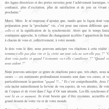
des lignes directrices et des portes ouvertes pour l’achèvement karmique,
confiance, plus d’excitation, plus de satisfaction et de joie en vivant
prochaine."
Merci, Mère. Je m’empresse d’ajouter que, tandis que la façon dont vous
préparation pour la "prochaine" vie, c’est pour une raison différente q
celle-ci
et la signification de la synchronicité. Alors que le temps linéai
continuum approche, le rythme du changement accélère l’apparition de lien
à chacun de vous et, collectivement, à votre monde.
Je dois vous le dire, nous pouvons anticiper vos réactions à cette réalité
termine-t-elle pas plus vite et la vérité sur tout cela ne sort-elle pas ?"
dont vous parlez et quand l’économie va-t-elle s’améliorer ?" "Quand ve
nous aident ?"
Nous pouvons anticiper ce genre de réactions parce que, très chers, nous s
cœurs — ces sentiments profondément ressentis sont dans vos cœurs, et vos
particulièrement la question
"quand ?!..."
Et c’est compréhensible. Avec l’a
cela inclut naturellement la ferveur de vos espoirs, de vos attentes, de vot
de l’espace et de vivre dans l’Âge d’Or tant attendu. Les fils synchrones d
sont là en ce moment,
ils n’ont besoin que d’être reconnus, accueillis et
grand dessein de votre vie et de votre monde.