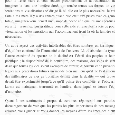
pour la Terre Mère et vous soucier profondément de la restauration de
imaginez-la dans une lumière dorée qui touche toutes ses formes de vi
sensations et visualisations se dirige là où elle est le plus nécessaire. Je v
faite à ma mère il y a des années quand elle était aux prises avec ce genr
totale, imaginez-vous tenant une lampe de poche afin que les âmes perdues
sécurité ; ressentez leur gratitude pour cette aide et ressentez la joie de po
visualisation et les sensations qui l’accompagnent iront là où la lumière e
nécessaires.
Un autre aspect des activités intolérables des êtres sombres est karmiq
d’équilibre continuel de l’humanité et de l’univers. Là où abondent la tyran
l’autre extrémité du spectre de la dualité est l’éveil des peuples et leu
pacifique ; la disponibilité de la nourriture, des maisons, des soins de san
désir que toutes les vies soient exemptes de terreur, d’horreur et de privatio
léguer aux générations futures un monde bien meilleur qu’il ne l’est aujo
des millénaires de vies en troisième densité dans la dualité — qui prov
devait être expérimenté jusqu’à ce qu’il puisse être complété, et l’obscuri
karma est maintenant transmuté en lumière, dans lequel se trouve l’éq
d’atteindre.
Quant à nos sentiments à propos de certaines réponses à nos parole
découragement de voir que les parties les plus importantes de nos messa
éclairer, vous guider et vous donner les moyens d'être les âmes des dieu