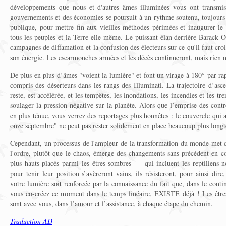
développements que nous et d'autres âmes illuminées vous ont transmis
gouvernements et des économies se poursuit à un rythme soutenu, toujours 
publique, pour mettre fin aux vieilles méthodes périmées et inaugurer l
tous les peuples et la Terre elle-même. Le puissant élan derrière Barack
campagnes de diffamation et la confusion des électeurs sur ce qu'il faut croi
son énergie. Les escarmouches armées et les décès continueront, mais rien n
De plus en plus d’âmes "voient la lumière" et font un virage à 180° par ra
compris des déserteurs dans les rangs des Illuminati. La trajectoire d’as
reste, est accélérée, et les tempêtes, les inondations, les incendies et les t
soulager la pression négative sur la planète. Alors que l’emprise des cont
en plus ténue, vous verrez des reportages plus honnêtes ; le couvercle qui a
onze septembre" ne peut pas rester solidement en place beaucoup plus long
Cependant, un processus de l'ampleur de la transformation du monde met 
l'ordre, plutôt que le chaos, émerge des changements sans précédent en co
plus hauts placés parmi les êtres sombres — qui incluent les reptiliens
pour tenir leur position s’avèreront vains, ils résisteront, pour ainsi dire
votre lumière soit renforcée par la connaissance du fait que, dans le con
vous co-créez ce moment dans le temps linéaire, EXISTE déjà ! Les êtres
sont avec vous, dans l’amour et l’assistance, à chaque étape du chemin.
Traduction AD