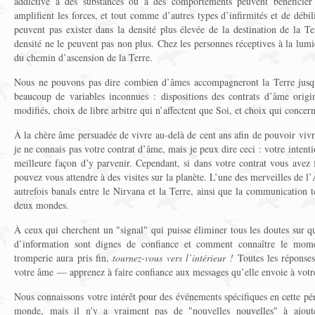
addictive à des substances ou à des comportements peuvent bénéficier 
amplifient les forces, et tout comme d’autres types d’infirmités et de débi
peuvent pas exister dans la densité plus élevée de la destination de la T
densité ne le peuvent pas non plus. Chez les personnes réceptives à la lumi
du chemin d’ascension de la Terre.
Nous ne pouvons pas dire combien d’âmes accompagneront la Terre jusqu’
beaucoup de variables inconnues : dispositions des contrats d’âme origin
modifiés, choix de libre arbitre qui n’affectent que Soi, et choix qui conce
À la chère âme persuadée de vivre au-delà de cent ans afin de pouvoir vivr
je ne connais pas votre contrat d’âme, mais je peux dire ceci : votre intent
meilleure façon d’y parvenir. Cependant, si dans votre contrat vous avez f
pouvez vous attendre à des visites sur la planète. L’une des merveilles de l
autrefois banals entre le Nirvana et la Terre, ainsi que la communication t
deux mondes.
À ceux qui cherchent un "signal" qui puisse éliminer tous les doutes sur qu
d’information sont dignes de confiance et comment connaître le mome
tromperie aura pris fin,
tournez-vous vers l’intérieur !
Toutes les réponses
votre âme — apprenez à faire confiance aux messages qu’elle envoie à votr
Nous connaissons votre intérêt pour des événements spécifiques en cette pér
monde, mais il n'y a vraiment pas de "nouvelles nouvelles" à ajout