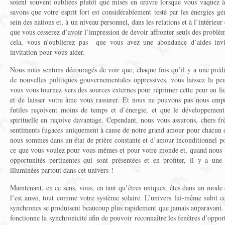
soient souvent oubliées plutôt que mises en œuvre lorsque vous vaquez à
savons que votre esprit fort est considérablement testé par les énergies gé
sein des nations et, à un niveau personnel, dans les relations et à l’intérieu
que vous cesserez d’avoir l’impression de devoir affronter seuls des problè
cela, vous n’oublierez pas que vous avez une abondance d’aides invis
invitation pour vous aider.
Nous nous sentons découragés de voir que, chaque fois qu’il y a une préd
de nouvelles politiques gouvernementales oppressives, vous laissez la pe
vous vous tournez vers des sources externes pour réprimer cette peur au lie
et de laisser votre âme vous rassurer. Et nous ne pouvons pas nous empê
futiles reçoivent moins de temps et d’énergie, et que le développement
spirituelle en reçoive davantage. Cependant, nous vous assurons, chers fr
sentiments fugaces uniquement à cause de notre grand amour pour chacun 
nous sommes dans un état de prière constante et d’amour inconditionnel 
ce que vous voulez pour vous-mêmes et pour votre monde et, quand nous v
opportunités pertinentes qui sont présentées et en profiter, il y a une
illuminées partout dans cet univers !
Maintenant, en ce sens, vous, en tant qu’êtres uniques, êtes dans un mode
l’est aussi, tout comme votre système solaire. L’univers lui-même subit 
synchrones se produisent beaucoup plus rapidement que jamais auparavan
fonctionne la synchronicité afin de pouvoir reconnaître les fenêtres d’oppor