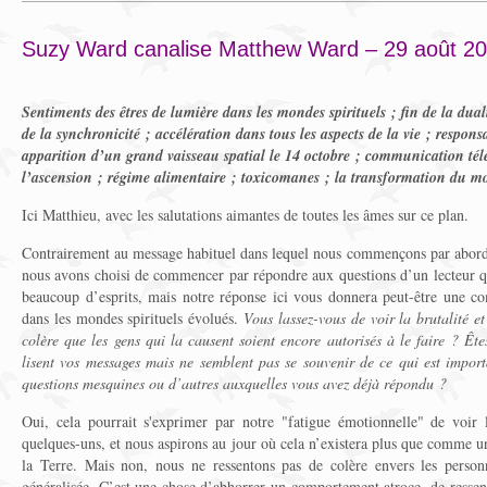
Suzy Ward canalise Matthew Ward – 29 août 2
Sentiments des êtres de lumière dans les mondes spirituels ; fin de la du
de la synchronicité ; accélération dans tous les aspects de la vie ; respons
apparition d’un grand vaisseau spatial le 14 octobre ; communication tél
l’ascension ; régime alimentaire ; toxicomanes ; la transformation du m
Ici Matthieu, avec les salutations aimantes de toutes les âmes sur ce plan.
Contrairement au message habituel dans lequel nous commençons par aborder
nous avons choisi de commencer par répondre aux questions d’un lecteur q
beaucoup d’esprits, mais notre réponse ici vous donnera peut-être une c
dans les mondes spirituels évolués.
Vous lassez-vous de voir la brutalité e
colère que les gens qui la causent soient encore autorisés à le faire ? Êt
lisent vos messages mais ne semblent pas se souvenir de ce qui est import
questions mesquines ou d’autres auxquelles vous avez déjà répondu ?
Oui, cela pourrait s'exprimer par notre "fatigue émotionnelle" de voir 
quelques-uns, et nous aspirons au jour où cela n’existera plus que comme une 
la Terre. Mais non, nous ne ressentons pas de colère envers les person
généralisée. C’est une chose d’abhorrer un comportement atroce, de resse