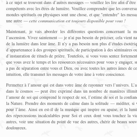
à ce sujet se trouvent dans d’autres messages — veuillez les lire afin d’êt
compétents avec les êtres de lumière. Veuillez comprendre que les conversat
mondes spirituels ou physiques sont une chose, et que "entendre" les messag
une autre —
cette communication est toujours disponible pour vous !
Maintenant, je vais aborder les différentes questions concernant la m
l’ascension. Vivez saintement — je n'ai pas besoin de préciser, cela vient 
de la lumière dans leur âme. Il n’y a pas besoin non plus d’études ésotér
d’appartenance à des groupes spirituels, de participation à des séminaires o
d’instauration de rituels de prière. Toutefois, si vous vous sentez fortement
que vous avez le temps et les ressources nécessaires pour vous y engager, s
a pas de séparation entre vous et Dieu, ou avec toutes les autres âmes de ce
intuition, elle transmet les messages de votre âme à votre conscience.
Permettez à l’amour qui est dans votre âme de rayonner vers l’univers. L’
dans le cosmos — peut être exprimé dans un nombre de manières illimit
l’amour de soi qui comprend le respect de soi, l’estime de soi et la confia
la Nature. Prendre des moments de calme dans la solitude — méditer, si 
pour l’âme. Ainsi en est-il de la musique qui inspire ou apaise, et la lum
des répercussions incalculables pour Soi et ceux dont vous touchez la v
autres, voir une situation du point de vue des autres, chérir de beaux souve
douloureux.