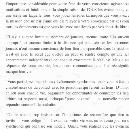
l'importance considérable pour votre âme de votre conscience agissant sur
motivations et intuitions, et la simple raison de TOUS les événements, v
une scène sur laquelle, tous, vous jouez les rôles karmiques que vous avez 
la mission choisie par l’âme qui est relayée à votre conscience par ces cou
tous les événements est que vous les avez manifestés par vos choix de libre 
"Il n’y a aucune limite au nombre de joueurs, aucune limite à la surven
approprié, et aucune limite à la distance qui peut séparer les personne
joueurs n’ont aucune conscience de leur lien indispensable dans la réaction
n’est qu’avec le recul que quelqu’un peut se rendre compte qu’une sér
apparemment indépendants l’ont conduit exactement là où il est. Mais d’aut
séquence de toute une vie, les joueurs reconnaissent que l’entrée signif
marqué leur vie.
"Vous participez bien sûr aux événements synchrones, mais vous n’êtes pa
circonstances ou du contact avec les personnes qui feront les liens. D’inno
en jeu pour chaque vie, organisant les opportunités de connecter les lie
arbitre est respecté, aussi, à chaque "porte ouverte" — ou nouvelle ren
répondre comme il le souhaite.
"On ne saurait trop insister sur l’importance de reconnaître que rien n
invite — vous oblige ! — à examiner votre vie sous un nouveau jour en com
synchrones qui ont tissé son modèle. Quand vous réalisez que les événemen