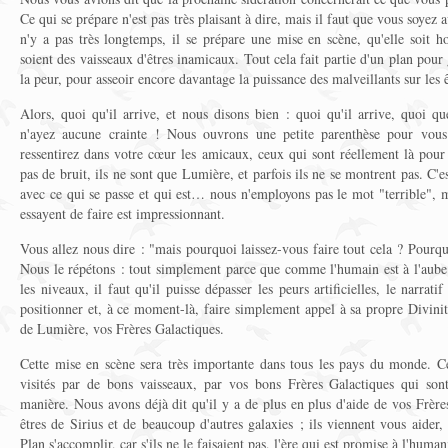
Ce qui se prépare n'est pas très plaisant à dire, mais il faut que vous soyez 
n'y a pas très longtemps, il se prépare une mise en scène, qu'elle soit h
soient des vaisseaux d'êtres inamicaux. Tout cela fait partie d'un plan pou
la peur, pour asseoir encore davantage la puissance des malveillants sur les 
Alors, quoi qu'il arrive, et nous disons bien : quoi qu'il arrive, quoi qu
n'ayez aucune crainte ! Nous ouvrons une petite parenthèse pour vous
ressentirez dans votre cœur les amicaux, ceux qui sont réellement là pour 
pas de bruit, ils ne sont que Lumière, et parfois ils ne se montrent pas. C'e
avec ce qui se passe et qui est… nous n'employons pas le mot "terrible", m
essayent de faire est impressionnant.
Vous allez nous dire : "mais pourquoi laissez-vous faire tout cela ? Pourqu
Nous le répétons : tout simplement parce que comme l'humain est à l'aub
les niveaux, il faut qu'il puisse dépasser les peurs artificielles, le narratif
positionner et, à ce moment-là, faire simplement appel à sa propre Divini
de Lumière, vos Frères Galactiques.
Cette mise en scène sera très importante dans tous les pays du monde. C
visités par de bons vaisseaux, par vos bons Frères Galactiques qui sont
manière. Nous avons déjà dit qu'il y a de plus en plus d'aide de vos Frères
êtres de Sirius et de beaucoup d'autres galaxies ; ils viennent vous aider, 
Plan s'accomplir, car s'ils ne le faisaient pas, l'ère qui est promise à l'human