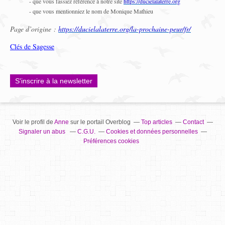
- que vous fassiez référence à notre site
https://ducielalaterre.org
- que vous mentionniez le nom de Monique Mathieu
Page d’origine :
https://ducielalaterre.org/la-prochaine-peur/fr/
Clés de Sagesse
S'inscrire à la newsletter
Voir le profil de
Anne
sur le portail Overblog
Top articles
Contact
Signaler un abus
C.G.U.
Cookies et données personnelles
Préférences cookies