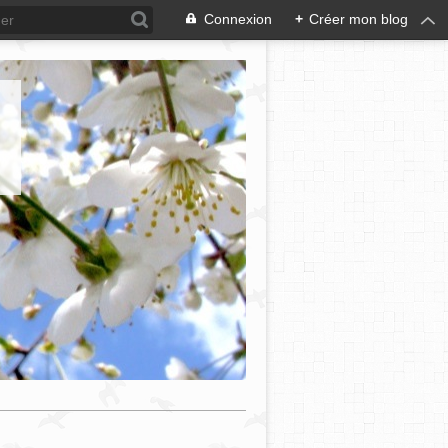
Connexion
+
Créer mon blog
e