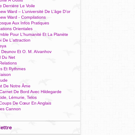
îte À Outils
e Derrière Le Voile
ew Ward – L’université De L’âge D’or
hew Ward - Compilations
osque Aux Infos Pratiques
rations Orientales
mble Pour L'humanité Et La Planète
i De L'attraction
reya
r Deunov Et O. M. Aïvanhov
l Du Net
Relations
es Et Rythmes
aison
tude
ut De Notre Âme
Carnet De Bord Avec Hildegarde
tide, Lémurie, Telos
Coups De Cœur En Anglais
res Cannon
lettre