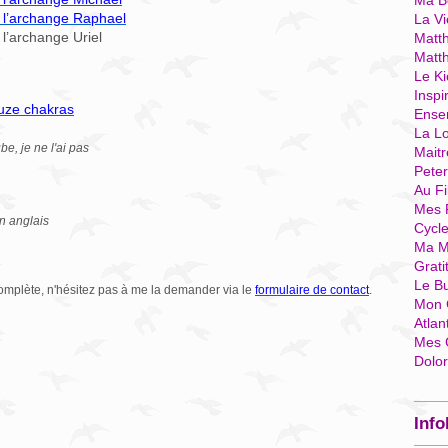
Ma Bo
c l’archange Raphael
La Vi
 l’archange Uriel
Matth
Matt
Le Ki
Inspi
ouze chakras
Ense
La Lo
e, je ne l'ai pas
Mait
Pete
Au Fi
Mes 
n anglais
Cycl
Ma M
Grati
Le B
 complète, n'hésitez pas à me la demander via le
formulaire de contact
.
Mon 
Atlan
Mes 
Dolo
Info