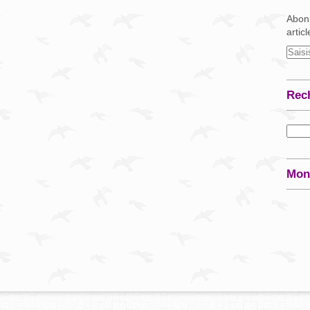
Abonn
artic
Rec
Mon