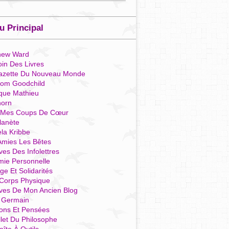
 Principal
hew Ward
in Des Livres
azette Du Nouveau Monde
som Goodchild
que Mathieu
horn
 Mes Coups De Cœur
lanète
la Kribbe
Amies Les Bêtes
ves Des Infolettres
mie Personnelle
ge Et Solidarités
Corps Physique
ives De Mon Ancien Blog
t Germain
ions Et Pensées
llet Du Philosophe