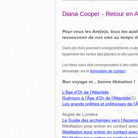
Diana Cooper - Retour en A
Pour vous les Ami(e)s, tous les aud
ressouvenir de nos vies au temps de
Dans les trois premiers enregistrements ci-des
largement les vertus des plantes et des pier
Les titres sans lien correspondent à des vidé
demander via le
formulaire de contact
.
Bon voyage et... bonne libération !
L’Âge d’Or de l’Atlantide
Guérison à l’Âge d’Or de l’Atlantide
(1)
Les grands prêtres et prêtresses de l'Â
Anges de Lumière
Le Guide des archanges vers l’Ascens
Méditation pour entrer en contact avec
Méditation pour entrer en contact avec
Méditation pour entrer en contact avec