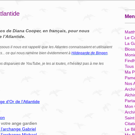
tlantide
Menu
ios de Diana Cooper, en français, pour nous
Matt
 l’Atlantide.
Le Co
La G
sous il nous est rappelé que les Atlantes connaissaient et utilisaient
Blos
res... ce qui nous ramène bien évidemment à
Hildegarde de Bingen
.
Moni
Find
os disparues de YouTube, je les ai toutes, n'hésitez pas à me les
Tous
Ma P
Pame
Nos 
Archi
Alchi
Parta
ge d'Or de l’Atlantide
Mon 
Arch
ion
Sain
 votre ange gardien
Citat
 l’archange Gabriel
Le Bi
 l’archange Michael