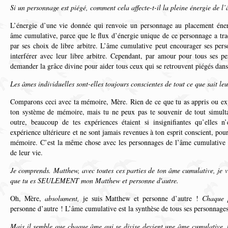
Si un personnage est piégé, comment cela affecte-t-il la pleine énergie de 
L’énergie d’une vie donnée qui renvoie un personnage au placement énerg
âme cumulative, parce que le flux d’énergie unique de ce personnage a tr
par ses choix de libre arbitre. L’âme cumulative peut encourager ses pers
interférer avec leur libre arbitre. Cependant, par amour pour tous ses p
demander la grâce divine pour aider tous ceux qui se retrouvent piégés dans 
Les âmes individuelles sont-elles toujours conscientes de tout ce que sait l
Comparons ceci avec ta mémoire, Mère. Rien de ce que tu as appris ou ex
ton système de mémoire, mais tu ne peux pas te souvenir de tout simulta
outre, beaucoup de tes expériences étaient si insignifiantes qu’elles n
expérience ultérieure et ne sont jamais revenues à ton esprit conscient, pou
mémoire. C’est la même chose avec les personnages de l’âme cumulative e
de leur vie.
Je comprends. Matthew, avec toutes ces parties de ton âme cumulative, je v
que tu es SEULEMENT mon Matthew et personne d'autre.
Oh, Mère,
absolument,
je suis Matthew et personne d’autre !
Chaque 
personne d’autre ! L’âme cumulative est la synthèse de tous ses personnages
Mais il semble que chaque âme qui se divise devient une âme cumulative, 