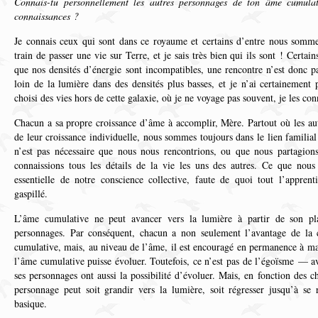
Connais-tu personnellement les autres personnages de ton âme cumulat
connaissances ?
Je connais ceux qui sont dans ce royaume et certains d’entre nous somme
train de passer une vie sur Terre, et je sais très bien qui ils sont ! Certain
que nos densités d’énergie sont incompatibles, une rencontre n’est donc pa
loin de la lumière dans des densités plus basses, et je n’ai certainement 
choisi des vies hors de cette galaxie, où je ne voyage pas souvent, je les co
Chacun a sa propre croissance d’âme à accomplir, Mère. Partout où les aut
de leur croissance individuelle, nous sommes toujours dans le lien familia
n’est pas nécessaire que nous nous rencontrions, ou que nous partagions
connaissions tous les détails de la vie les uns des autres. Ce que nous
essentielle de notre conscience collective, faute de quoi tout l’apprent
gaspillé.
L’âme cumulative ne peut avancer vers la lumière à partir de son p
personnages. Par conséquent, chacun a non seulement l’avantage de la 
cumulative, mais, au niveau de l’âme, il est encouragé en permanence à maît
l’âme cumulative puisse évoluer. Toutefois, ce n’est pas de l’égoïsme — a
ses personnages ont aussi la possibilité d’évoluer. Mais, en fonction des c
personnage peut soit grandir vers la lumière, soit régresser jusqu’à se
basique.