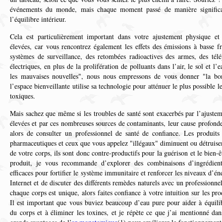
événements du monde, mais chaque moment passé de manière significati
l’équilibre intérieur.
Cela est particulièrement important dans votre ajustement physique et
élevées, car vous rencontrez également les effets des émissions à basse f
systèmes de surveillance, des retombées radioactives des armes, des télé
électriques, en plus de la prolifération de polluants dans l’air, le sol et l
les mauvaises nouvelles", nous nous empressons de vous donner "la bon
l’espace bienveillante utilise sa technologie pour atténuer le plus possible le
toxiques.
Mais sachez que même si les troubles de santé sont exacerbés par l’ajuste
élevées et par ces nombreuses sources de contaminants, leur cause profonde p
alors de consulter un professionnel de santé de confiance. Les produit
pharmaceutiques et ceux que vous appelez "illégaux" diminuent ou détruise
de votre corps, ils sont donc contre-productifs pour la guérison et le bien
produit, je vous recommande d’explorer des combinaisons d’ingrédients
efficaces pour fortifier le système immunitaire et renforcer les niveaux d’éne
Internet et de discuter des différents remèdes naturels avec un professionne
chaque corps est unique, alors faites confiance à votre intuition sur les pr
Il est important que vous buviez beaucoup d’eau pure pour aider à équili
du corps et à éliminer les toxines, et je répète ce que j’ai mentionné da