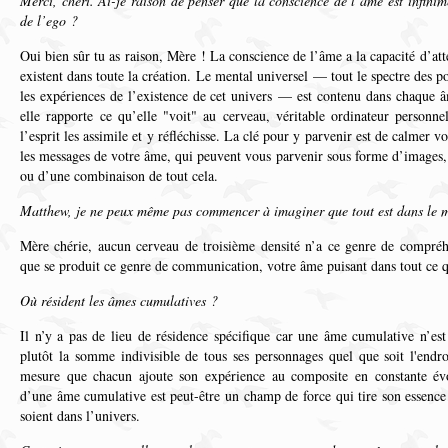
Merci, chéri. Ai-je raison de penser que la conscience de l’âme est infini
de l’ego ?
Oui bien sûr tu as raison, Mère ! La conscience de l’âme a la capacité d’at
existent dans toute la création. Le mental universel — tout le spectre des p
les expériences de l’existence de cet univers — est contenu dans chaque 
elle rapporte ce qu’elle "voit" au cerveau, véritable ordinateur personne
l’esprit les assimile et y réfléchisse. La clé pour y parvenir est de calmer v
les messages de votre âme, qui peuvent vous parvenir sous forme d’images, 
ou d’une combinaison de tout cela.
Matthew, je ne peux même pas commencer à imaginer que tout est dans le m
Mère chérie, aucun cerveau de troisième densité n’a ce genre de compréh
que se produit ce genre de communication, votre âme puisant dans tout ce q
Où résident les âmes cumulatives ?
Il n’y a pas de lieu de résidence spécifique car une âme cumulative n’est
plutôt la somme indivisible de tous ses personnages quel que soit l'endroi
mesure que chacun ajoute son expérience au composite en constante évo
d’une âme cumulative est peut-être un champ de force qui tire son essence
soient dans l’univers.