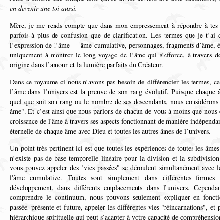
en devenir une toi aussi.
Mère, je me rends compte que dans mon empressement à répondre à tes qu
parfois à plus de confusion que de clarification. Les termes que je t’ai 
l’expression de l’âme — âme cumulative, personnages, fragments d’âme, éti
uniquement à montrer le long voyage de l’âme qui s’efforce, à travers de
origine dans l’amour et la lumière parfaits du Créateur.
Dans ce royaume-ci nous n’avons pas besoin de différencier les termes, ca
l’âme dans l’univers est la preuve de son rang évolutif. Puisque chaque â
quel que soit son rang ou le nombre de ses descendants, nous considéro
âme". Et c’est ainsi que nous parlons de chacun de vous à moins que nous e
croissance de l'âme à travers ses aspects fonctionnant de manière indépenda
éternelle de chaque âme avec Dieu et toutes les autres âmes de l’univers.
Un point très pertinent ici est que toutes les expériences de toutes les âmes
n’existe pas de base temporelle linéaire pour la division et la subdivisio
vous pouvez appeler des "vies passées" se déroulent simultanément avec le
l'âme cumulative. Toutes sont simplement dans différentes formes 
développement, dans différents emplacements dans l’univers. Cepend
comprendre le continuum, nous pouvons seulement expliquer en fonctio
passée, présente et future, appeler les différentes vies "réincarnations", et 
hiérarchique spirituelle qui peut s’adapter à votre capacité de compréhensio