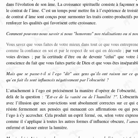
dans l'évolution de son âme. La croissance spirituelle consiste à façonner
le contrat de l’âme. C’est un temps pour mettre fin à l’expérience de trois
de contrat d’âme sont conçus pour surmonter les traits contre-productifs pou
renforcer les qualités qui favorisent cette croissance.
Comment pouvons-nous savoir si nous "honorons" nos réalisations ou si nou
Vous savez que vous faites de votre mieux dans tout ce que vous entreprene
comme la confiance en soi et par le respect de soi qui en découle ;
par vot
voies divines ; par la certitude d’être ou de devenir "celui" que votre 
conscience du fait que vous faites partie de Dieu et que vous êtes inséparabl
Mais que se passe-t-il si l’ego "dit" aux gens qu’ils ont raison sur ce q
qu’en fait ils sont influencés négativement par l’obscurité ?
L’attachement à l’ego est précisément la manière d’opérer de l’obscurité, 
delà de la question :
"Est-ce de la vanité ou de l’humilité ?".
L’obscurité
avec l’illusion que ses convictions sont absolument correctes sur ce qui es
résiste fermement aux pensées qui menacent ces affirmations ou qui pou
l’ego à s’y accrocher. Cela produit un esprit fermé, ou, selon votre expres
comme il s’applique à toutes les autres formes d’influence obscure,
l’amo
enfermé et laisser entrer la lumière.