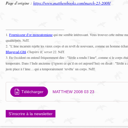
Page d’origine :
https://www.matthewbooks.com/march-23-2008/
1.
Fournisseur d’or monoatomique
qui me semble intéressant. Vous trouvez cette même m
qualité/prix. NdT.
2. "L’âme incarnée rejette les vieux corps et en revêt de nouveaux, comme un homme écha
Bhagavad-Gîtâ
Chapitre II, verset 22.
NdT.
3. En Occident on entend fréquemment dire :
"
Il/elle a rendu l’âme
"
, comme si le corps éta
temporaire. Dans l’Inde ancienne (j’ignore ce qu’il en est aujourd’hui) on disait :
"
Il/elle 
juste place à l’âme… qui a temporairement ‘revêtu’ un corps. NdT.
Télécharger
MATTHEW 2008 03 23
S'inscrire à la newsletter