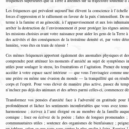
fréquences supérieures que la Terre a atteintes sur sa trajectoire soutenue d’
Les fréquences qui prévalent aujourd’hui élèvent la conscience à l’échelle
forces d’oppression et le ralliement en faveur de la paix s’intensifient. De 
terme à la famine et au génocide, à l’appauvrissement et aux lois inhumaine
arrêter la destruction de l’environnement et pour protéger les règnes anima
les missions choisies avant votre naissance pour aider les gens de la Terre à 
des activités et des conséquences de la troisième densité et, par votre dét
lumière, vous êtes en train de réussir !
Ces mêmes fréquences apportent également des anomalies physiques et des
comprendre peut atténuer les moments d’anxiété au sujet de symptômes inha
utiles pour soulager le stress, les frustrations et l’agitation. Prenez du te
accéder à votre espace sacré intérieur — que vous l'envisagiez comme une 
une prière ou même une évasion du monde — la tranquillité qui en résult
corps et l'esprit. Pour vous élever de manière plus active, passez du te
n’incluez pas déjà des animaux et des arbres parmi celles-ci, commencez dè
Transformez vos pensées d'anxiété face à l'adversité en gratitude pour l
profondément et lâchez les sentiments inconfortables que vous avez tenus
harmonieuse ; écrivez à l’ami éloigné ou au membre de la famille auque
comique ; lisez ou écrivez de la poésie ; faites de longues promenades 
communautaires utiles ; soutenez des organismes de bienfaisance ; peign
un tableau, selon ce que vous vous sentez le plus enclin à faire. Souriez !