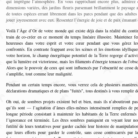
qui imprègne l’atmosphère. En vous rapprochant encore plus, admirez 
dimensions variées, des jardins fleuris parsemant brillamment le paysage 
de toutes espèces errant librement dans les parcs pendant que des adultes
jouer joyeusement avec eux. Ressentez l’énergie de joie et de paix émanant
Voilà l’Âge d’Or de votre monde qui existe déjà dans la réalité du cont
train de co-créer en ce moment du temps linéaire illusoire. Maintenez fe
heureuses dans votre esprit et votre cœur pendant que vous gérez les 
confrontés. En contraste frappant avec les scènes et les émotions idyllique
votre horizon, le champ énergétique potentiel de la Terre regorge d’activit
que la lumière est victorieuse, mais les filaments d'énergie tenaces de l'obsc
Alors que le pouvoir de ceux qui sont influencés par l’obscurité ne cesse d
s’amplifie, tout comme leur malignité.
Pendant un certain temps encore, vous verrez cela de plusieurs manièr
déclarations dramatiques et de plans "fuités", tous destinés à vous remplir d
Oh oui, de sombres projets existent bel et bien, mais ils n’aboutiront pa
qu’ils sont — l’agitation d’âmes elles-mêmes intensément remplies de pe
longue période consistant à maintenir les habitants de la Terre enfermés 
l’ignorance est terminée. Les êtres sombres paniquent en voyant leur no
futilité de leurs tentatives pour garder cachée leur histoire de manipulation
que leurs efforts pour garder le contrôle, sans cesse contrecarrés par l