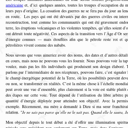
américaine
et, d’ici quelques années, toutes les troupes d’occupation du 
leurs pays d’origine. La cessation des guerres ne se fera pas du jour au le
en route. Les pays qui ont été dévastés par des guerres civiles ou intern
reconstruction, tout comme les communautés qui ont été gravement endo
terre, les éruptions volcaniques et les violentes tempêtes, qu’elles soient d’or
ont détruit toute négativité. Ces aspects de la transition vers l’Âge d’Or se
d'énergie connues — mais étouffées afin que le pétrole reste roi et q
pétrolières vivent comme des nababs.
Nous savons que vous aimeriez avoir des noms, des dates et d’autres détai
en cours, mais nous ne pouvons vous les fournir. Nous pouvons voir la tap
voulez, mais pas les fils individuels qui produisent son design élaboré.
parlons par l’intermédiaire de nos récepteurs, pouvons faire, c’est signaler
le champ énergétique potentiel de la Terre, où les possibilités peuvent dev
ou non, se transformer en réalités. C’est la même chose à l’échelle mondi
peut avoir une vue d’ensemble, plus clairement si la voie est stable plutôt
des étapes sur cette voie. Tout dépend de l’utilisation du libre arbitre 
quantité d’énergie déployée pour atteindre son objectif. Avec la perm
exemple. Récemment, ma mère a demandé à Dieu si ma sœur franchirait 
relation.
"Je ne sais pas parce qu’elle ne le sait pas. Quand elle le saura, J
Mon objectif depuis le tout début a été d’offrir une illumination spiritu
période sans précédent non seulement sur Terre, mais dans l’univers