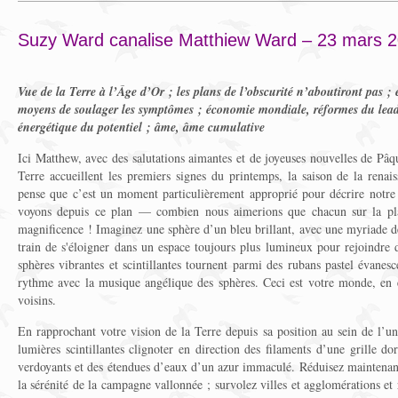
Suzy Ward canalise Matthiew Ward – 23 mars 
Vue de la Terre à l’Âge d’Or ; les plans de l’obscurité n’aboutiront pas ; 
moyens de soulager les symptômes ; économie mondiale, réformes du lea
énergétique du potentiel ; âme, âme cumulative
Ici Matthew, avec des salutations aimantes et de joyeuses nouvelles de Pâqu
Terre accueillent les premiers signes du printemps, la saison de la renais
pense que c’est un moment particulièrement approprié pour décrire notr
voyons depuis ce plan — combien nous aimerions que chacun sur la plan
magnificence ! Imaginez une sphère d’un bleu brillant, avec une myriade de
train de s'éloigner dans un espace toujours plus lumineux pour rejoindre d
sphères vibrantes et scintillantes tournent parmi des rubans pastel évanesc
rythme avec la musique angélique des sphères. Ceci est votre monde, en 
voisins.
En rapprochant votre vision de la Terre depuis sa position au sein de l’u
lumières scintillantes clignoter en direction des filaments d’une grille d
verdoyants et des étendues d’eaux d’un azur immaculé. Réduisez maintena
la sérénité de la campagne vallonnée ; survolez villes et agglomérations et r