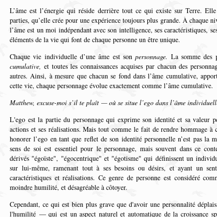
L’âme est l’énergie qui réside derrière tout ce qui existe sur Terre. Elle
parties, qu’elle crée pour une expérience toujours plus grande. À chaque ni
l’âme est un moi indépendant avec son intelligence, ses caractéristiques, ses 
éléments de la vie qui font de chaque personne un être unique.
Chaque vie individuelle d’une âme est son
personnage.
La somme des p
cumulative,
et toutes les connaissances acquises par chacun des personnag
autres. Ainsi, à mesure que chacun se fond dans l’âme cumulative, apport
cette vie, chaque personnage évolue exactement comme l’âme cumulative.
Matthew, excuse-moi s’il te plaît — où se situe l’ego dans l’âme individuel
L'ego est la partie du personnage qui exprime son identité et sa valeur p
actions et ses réalisations. Mais tout comme le fait de rendre hommage à ce
honorer l’ego en tant que reflet de son identité personnelle n’est pas la
sens de soi est essentiel pour le personnage, mais souvent dans ce cont
dérivés "égoïste", "égocentrique" et "égotisme" qui définissent un indiv
sur lui-même, ramenant tout à ses besoins ou désirs, et ayant un sent
caractéristiques et réalisations. Ce genre de personne est considéré co
moindre humilité, et désagréable à côtoyer.
Cependant, ce qui est bien plus grave que d'avoir une personnalité déplais
l'humilité — qui est un aspect naturel et automatique de la croissance sp