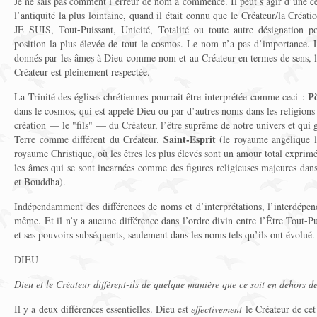
Je ne sais pas comment l’erreur de nom a commencé. Il peut s’agir d’une ce
l’antiquité la plus lointaine, quand il était connu que le Créateur/la Créat
JE SUIS, Tout-Puissant, Unicité, Totalité ou toute autre désignation 
position la plus élevée de tout le cosmos. Le nom n’a pas d’importance. L
donnés par les âmes à Dieu comme nom et au Créateur en termes de sens, 
Créateur est pleinement respectée.
P
La Trinité des églises chrétiennes pourrait être interprétée comme ceci :
dans le cosmos, qui est appelé Dieu ou par d’autres noms dans les religions
création — le "fils" — du Créateur, l’être suprême de notre univers et qui 
Saint-Esprit
Terre comme différent du Créateur.
(le royaume angélique l
royaume Christique, où les êtres les plus élevés sont un amour total expri
les âmes qui se sont incarnées comme des figures religieuses majeures dans
et Bouddha).
Indépendamment des différences de noms et d’interprétations, l’interdépenda
même. Et il n’y a aucune différence dans l’ordre divin entre l’Être Tout-
et ses pouvoirs subséquents, seulement dans les noms tels qu’ils ont évolué.
DIEU
Dieu et le Créateur diffèrent-ils de quelque manière que ce soit en dehors de 
Il y a deux différences essentielles. Dieu est
effectivement
le Créateur de cet 