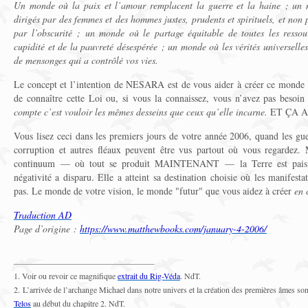
Un monde où la paix et l’amour remplacent la guerre et la haine ; un 
dirigés par des femmes et des hommes justes, prudents et spirituels, et non 
par l’obscurité ; un monde où le partage équitable de toutes les ressou
cupidité et de la pauvreté désespérée ; un monde où les vérités universelles
de mensonges qui a contrôlé vos vies.
Le concept et l’intention de NESARA est de vous aider à créer ce monde 
de connaître cette Loi ou, si vous la connaissez, vous n’avez pas besoi
compte c’est vouloir les mêmes desseins que ceux qu’elle incarne.
ET ÇA A
Vous lisez ceci dans les premiers jours de votre année 2006, quand les guer
corruption et autres fléaux peuvent être vus partout où vous regardez.
continuum — où tout se produit MAINTENANT — la Terre est paisibl
négativité a disparu. Elle a atteint sa destination choisie où les manifesta
pas. Le monde de votre vision, le monde "futur" que vous aidez à créer
en 
Traduction AD
Page d’origine :
https://www.matthewbooks.com/january-4-2006/
1. Voir ou revoir ce magnifique
extrait du Rig-Véda
. NdT.
2. L’arrivée de l’archange Michael dans notre univers et la création des premières âmes so
Telos
au début du chapitre 2. NdT.