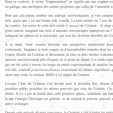
Dans ce contexte, le terme "fragmentation" ne signifie pas une coupure ou
un partage, une attribution des mêmes propriétés que celles de l’ensemble à
Bien que cela puisse sembler une analogie irrévérencieuse, je vais compar
tarte, parce que c’est une bonne aide visuelle. La tarte entière est
l’âme
du C
du cosmos. Au centre de cette tarte réside
le mental
du Créateur : le siège 
point central, imaginez une série d’anneaux concentriques superposés sur l
indiquent les sphères de la hiérarchie, qui sont des divisions flexibles du Cr
À ce stade, l'aide visuelle nécessite une perspective inhabituelle pou
événements. Imaginez la tarte coupée en d'innombrables tranches dont les e
l'esprit illimité du Créateur et deviennent de plus en plus étroites à mesur
anneaux successivement plus éloignés de ce point de départ. Les éclats repr
qui ont été créés à travers les temps en entités expérimentant de manière i
soit-elle, contient
proportionnellement
exactement les mêmes ingrédients qu
chose avec toute la création. RIEN n’est séparé du Créateur.
Lorsque l’âme du Créateur s’est divisée pour la première fois, chacun d
première sphère possédait les mêmes pouvoirs que ceux du Créateur. Ces 
élevés. Il n’y a pas de forme dans cette première sphère, seulement une lum
là que l'énergie Christique est générée, et où résident le pouvoir paternel
autres archanges.
Durant cette période de pure conscience, le Créateur a fait à toutes les pa