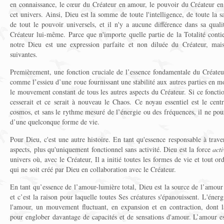
en connaissance, le cœur du Créateur en amour, le pouvoir du Créateur en 
cet univers. Ainsi, Dieu est la somme de toute l'intelligence, de toute la s
de tout le pouvoir universels, et il n'y a aucune différence dans sa qual
Créateur lui-même. Parce que n'importe quelle partie de la Totalité contien
notre Dieu est une expression parfaite et non diluée du Créateur, mais 
suivantes.
Premièrement, une fonction cruciale de l’essence fondamentale du Créateur 
comme l’essieu d’une roue fournissant une stabilité aux autres parties en m
le mouvement constant de tous les autres aspects du Créateur. Si ce fonctio
cesserait et ce serait à nouveau le Chaos. Ce noyau essentiel est le cent
cosmos, et sans le rythme mesuré de l’énergie ou des fréquences, il ne pou
d’une quelconque forme de vie.
Pour Dieu, c'est une autre histoire. En tant qu'essence responsable à trave
aspects, plus qu'uniquement fonctionnel sans activité. Dieu est la force
acti
univers où, avec le Créateur, Il a initié toutes les formes de vie et tout or
qui ne soit créé par Dieu en collaboration avec le Créateur.
En tant qu’essence de l’amour-lumière total, Dieu est la source de l’amour 
et c’est la raison pour laquelle toutes Ses créatures s'épanouissent. L'énerg
l'amour, un mouvement fluctuant, en expansion et en contraction, dont l
pour englober davantage de capacités et de sensations d'amour. L’amour est