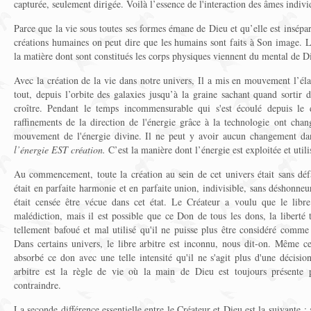
capturée, seulement dirigée. Voilà l’essence de l'interaction des âmes indivi
Parce que la vie sous toutes ses formes émane de Dieu et qu’elle est insépa
créations humaines on peut dire que les humains sont faits à Son image. 
la matière dont sont constitués les corps physiques viennent du mental de D
Avec la création de la vie dans notre univers, Il a mis en mouvement l’éla
tout, depuis l’orbite des galaxies jusqu’à la graine sachant quand sorti
croître. Pendant le temps incommensurable qui s'est écoulé depuis le dé
raffinements de la direction de l'énergie grâce à la technologie ont chan
mouvement de l'énergie divine. Il ne peut y avoir aucun changement da
l’énergie EST création.
C’est la manière dont l’énergie est exploitée et utilis
Au commencement, toute la création au sein de cet univers était sans défa
était en parfaite harmonie et en parfaite union, indivisible, sans déshonneur
était censée être vécue dans cet état. Le Créateur a voulu que le libre
malédiction, mais il est possible que ce Don de tous les dons, la liberté t
tellement bafoué et mal utilisé qu'il ne puisse plus être considéré comme l
Dans certains univers, le libre arbitre est inconnu, nous dit-on. Même ce
absorbé ce don avec une telle intensité qu'il ne s'agit plus d'une décision
arbitre est la règle de vie où la main de Dieu est toujours présente 
contraindre.
La seconde différence essentielle entre le Créateur et Dieu est la suivante : 