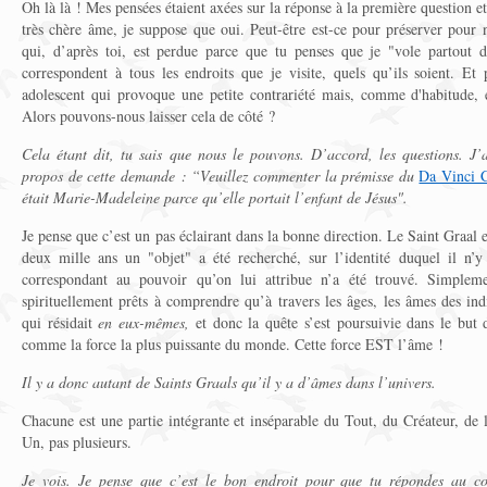
Oh là là ! Mes pensées étaient axées sur la réponse à la première question et
très chère âme, je suppose que oui. Peut-être est-ce pour préserver pour 
qui, d’après toi, est perdue parce que tu penses que je "vole partout d
correspondent à tous les endroits que je visite, quels qu’ils soient. Et 
adolescent qui provoque une petite contrariété mais, comme d'habitude, e
Alors pouvons-nous laisser cela de côté ?
Cela étant dit, tu sais que nous le pouvons. D’accord, les questions. J’
propos de cette demande : “Veuillez commenter la prémisse du
Da Vinci 
était Marie-Madeleine parce qu’elle portait l’enfant de Jésus".
Je pense que c’est un pas éclairant dans la bonne direction. Le Saint Graal 
deux mille ans un "objet" a été recherché, sur l’identité duquel il n’y
correspondant au pouvoir qu’on lui attribue n’a été trouvé. Simpleme
spirituellement prêts à comprendre qu’à travers les âges, les âmes des ind
qui résidait
en eux-mêmes,
et donc la quête s’est poursuivie dans le but d
comme la force la plus puissante du monde. Cette force EST l’âme !
Il y a donc autant de Saints Graals qu’il y a d’âmes dans l’univers.
Chacune est une partie intégrante et inséparable du Tout, du Créateur, de l
Un, pas plusieurs.
Je vois. Je pense que c’est le bon endroit pour que tu répondes au co