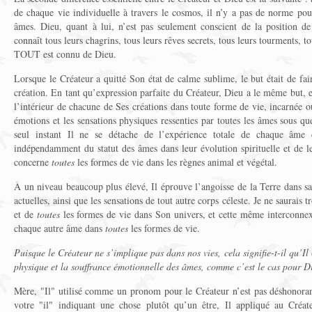
de chaque vie individuelle à travers le cosmos, il n’y a pas de norme pou
âmes. Dieu, quant à lui, n’est pas seulement conscient de la position d
connaît tous leurs chagrins, tous leurs rêves secrets, tous leurs tourments, tou
TOUT est connu de Dieu.
Lorsque le Créateur a quitté Son état de calme sublime, le but était de fa
création. En tant qu’expression parfaite du Créateur, Dieu a le même but, e
l’intérieur de chacune de Ses créations dans toute forme de vie, incarnée ou
émotions et les sensations physiques ressenties par toutes les âmes sous qu
seul instant Il ne se détache de l’expérience totale de chaque âme 
indépendamment du statut des âmes dans leur évolution spirituelle et de leu
concerne
toutes
les formes de vie dans les règnes animal et végétal.
À un niveau beaucoup plus élevé, Il éprouve l’angoisse de la Terre dans sa
actuelles, ainsi que les sensations de tout autre corps céleste. Je ne saurais t
et de
toutes
les formes de vie dans Son univers, et cette même interconne
chaque autre âme dans
toutes
les formes de vie.
Puisque le Créateur ne s’implique pas dans nos vies, cela signifie-t-il qu’Il 
physique et la souffrance émotionnelle des âmes, comme c’est le cas pour D
Mère, "Il" utilisé comme un pronom pour le Créateur n’est pas déshonora
votre "il" indiquant une chose plutôt qu’un être, Il appliqué au Créat