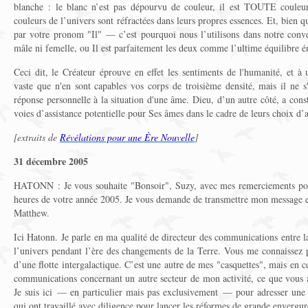
blanche : le blanc n’est pas dépourvu de couleur, il est TOUTE couleur,
couleurs de l’univers sont réfractées dans leurs propres essences. Et, bie
par votre pronom "Il" — c’est pourquoi nous l’utilisons dans notre conv
mâle ni femelle, ou Il est parfaitement les deux comme l’ultime équilibre 
Ceci dit, le Créateur éprouve en effet les sentiments de l'humanité, et à 
vaste que n'en sont capables vos corps de troisième densité, mais il ne 
réponse personnelle à la situation d'une âme. Dieu, d’un autre côté, a co
voies d’assistance potentielle pour Ses âmes dans le cadre de leurs choix d’
[extraits de
Révélations pour une Ère Nouvelle
]
31 décembre 2005
HATONN : Je vous souhaite "Bonsoir", Suzy, avec mes remerciements pou
heures de votre année 2005. Je vous demande de transmettre mon message 
Matthew.
Ici Hatonn. Je parle en ma qualité de directeur des communications entre la
l’univers pendant l’ère des changements de la Terre. Vous me connaissez
d’une flotte intergalactique. C’est une autre de mes "casquettes", mais en 
communications concernant un autre secteur de mon activité, ce que v
Je suis ici — en particulier mais pas exclusivement — pour adresser une d
qui ont travaillé avec diligence pour lancer les réformes de grande enver