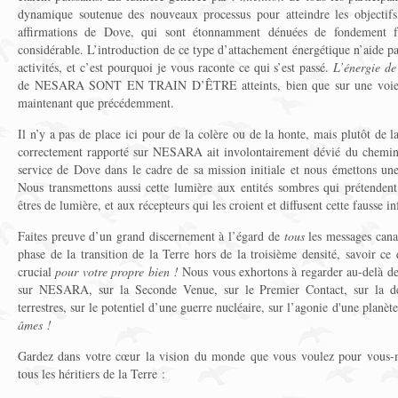
dynamique soutenue des nouveaux processus pour atteindre les objecti
affirmations de Dove, qui sont étonnamment dénuées de fondement f
considérable. L’introduction de ce type d’attachement énergétique n’aide p
activités, et c’est pourquoi je vous raconte ce qui s’est passé.
L’énergie de
de NESARA SONT EN TRAIN D’ÊTRE atteints, bien que sur une voie par
maintenant que précédemment.
Il n’y a pas de place ici pour de la colère ou de la honte, mais plutôt de l
correctement rapporté sur NESARA ait involontairement dévié du chemin
service de Dove dans le cadre de sa mission initiale et nous émettons une
Nous transmettons aussi cette lumière aux entités sombres qui prétenden
êtres de lumière, et aux récepteurs qui les croient et diffusent cette fausse i
Faites preuve d’un grand discernement à l’égard de
tous
les messages canal
phase de la transition de la Terre hors de la troisième densité, savoir ce 
crucial
pour votre propre bien !
Nous vous exhortons à regarder au-delà de
sur NESARA, sur la Seconde Venue, sur le Premier Contact, sur la des
terrestres, sur le potentiel d’une guerre nucléaire, sur l’agonie d'une plan
âmes !
Gardez dans votre cœur la vision du monde que vous voulez pour vous-m
tous les héritiers de la Terre :