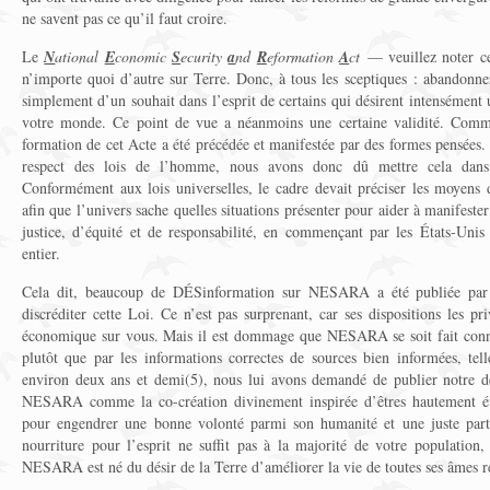
ne savent pas ce qu’il faut croire.
Le
N
ational
E
conomic
S
ecurity
a
nd
R
eformation
A
ct
— veuillez noter ce
n’importe quoi d’autre sur Terre. Donc, à tous les sceptiques : abandonnez 
simplement d’un souhait dans l’esprit de certains qui désirent intensémen
votre monde. Ce point de vue a néanmoins une certaine validité. Comme 
formation de cet Acte a été précédée et manifestée par des formes pensées. 
respect des lois de l’homme, nous avons donc dû mettre cela dans 
Conformément aux lois universelles, le cadre devait préciser les moyens d
afin que l’univers sache quelles situations présenter pour aider à manifester 
justice, d’équité et de responsabilité, en commençant par les États-Uni
entier.
Cela dit, beaucoup de DÉSinformation sur NESARA a été publiée par 
discréditer cette Loi. Ce n’est pas surprenant, car ses dispositions les pr
économique sur vous. Mais il est dommage que NESARA se soit fait connaî
plutôt que par les informations correctes de sources bien informées, tel
environ deux ans et demi(5), nous lui avons demandé de publier notre déc
NESARA comme la co-création divinement inspirée d’êtres hautement évo
pour engendrer une bonne volonté parmi son humanité et une juste part
nourriture pour l’esprit ne suffit pas à la majorité de votre population
NESARA est né du désir de la Terre d’améliorer la vie de toutes ses âmes r