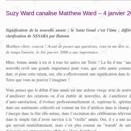
Suzy Ward canalise Matthew Ward – 4 janvier 
Signification de la nouvelle année ; le Saint Graal c’est l’âme ; diffé
clarification de NESARA par Hatonn
Matthew chéri, coucou ! Avant de passer aux questions, veux-tu me dire si, 
de temps linéaire, le 1er janvier 2006 a une importance.
Mère, bonne année à toi et à tous les autres sur Terre ! La fin d’une "an
nouvelle revêt une grande importance pour vous, que cette année commen
date, et pour cette raison, oui, elle a effectivement une signification dans l
Terre que vous ne pouvez l’imaginer !
Vous pensez que le début d’une année est une ardoise vierge avec de nouv
d’améliorer des relations ou d’en établir de nouvelles, de s’améliore
d’auto-satisfaction, d’évoluer professionnellement et, espérons-le, spirit
dans ces sentiments collectifs est comme un feu d’artifices dans le champ d
l’énergie dans la fête elle-même, dans l’excitation des célébrations télévi
dans le simple fait d’avoir survécu à la "vieille" année. Oui, il y a une 
qui suivent immédiatement, mais c’est plus comme un "waouh" de satis
d’énergie qui atténuerait les effets des "feux d'artifices".